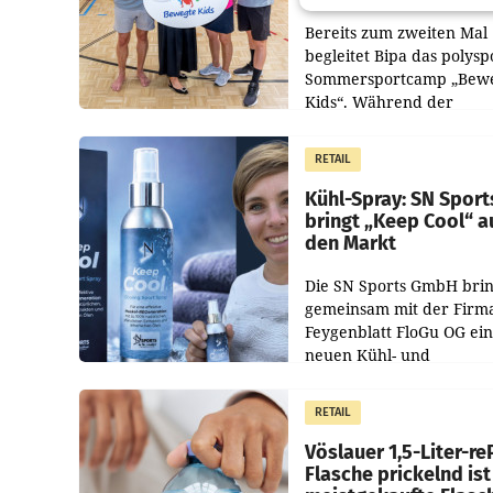
Bereits zum zweiten Mal
begleitet Bipa das polysp
Sommersportcamp „Bew
Kids“. Während der
Campwochen in den Mon
Juli und August versorgt
RETAIL
Unternehmen Kinder so
Kühl-Spray: SN Sport
bringt „Keep Cool“ a
den Markt
Die SN Sports GmbH brin
gemeinsam mit der Firm
Feygenblatt FloGu OG ei
neuen Kühl- und
Regenerations-Spray auf
Markt. Das Produkt nam
RETAIL
„Keep Cool“ ist zu 100 Pr
Vöslauer 1,5-Liter-re
Flasche prickelnd ist