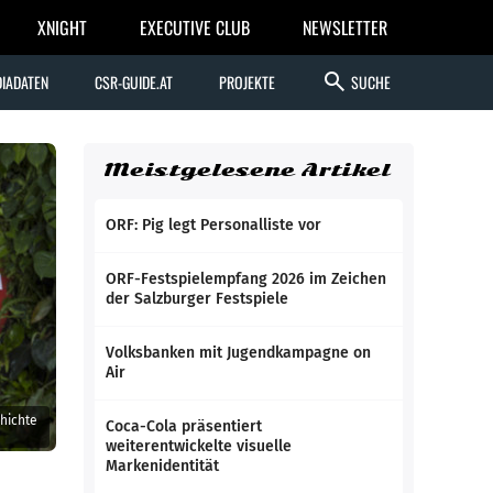
XNIGHT
EXECUTIVE CLUB
NEWSLETTER
search
IADATEN
CSR-GUIDE.AT
PROJEKTE
SUCHE
Meistgelesene Artikel
ORF: Pig legt Personalliste vor
ORF-Festspielempfang 2026 im Zeichen
der Salzburger Festspiele
Volksbanken mit Jugendkampagne on
Air
chichte
Coca-Cola präsentiert
weiterentwickelte visuelle
Markenidentität