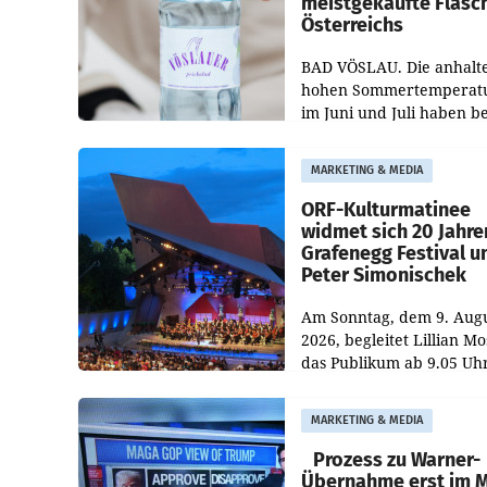
meistgekaufte Flasc
Österreichs
BAD VÖSLAU. Die anhalt
hohen Sommertemperat
im Juni und Juli haben b
niederösterreichischen
Getränkehersteller Vösla
MARKETING & MEDIA
deutlichen Absatzzuwäc
geführt. Während
ORF-Kulturmatinee
widmet sich 20 Jahre
Grafenegg Festival u
Peter Simonischek
Am Sonntag, dem 9. Aug
2026, begleitet Lillian M
das Publikum ab 9.05 Uh
durch die ORF-
„Kulturmatinee“. Die Se
MARKETING & MEDIA
startet mit der Dokument
„20 Jahre Grafenegg
Prozess zu Warner-
Übernahme erst im 