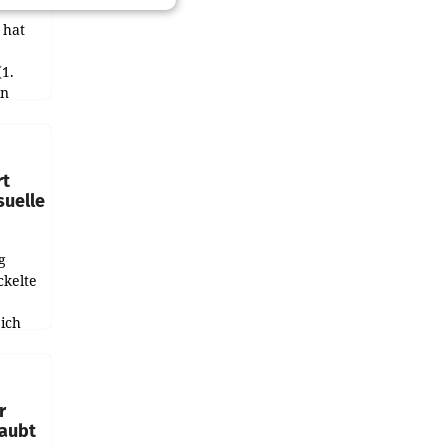
 hat
(1.
in
haftet.
leich
rt
suelle
g
ckelte
ich
e
r
laubt