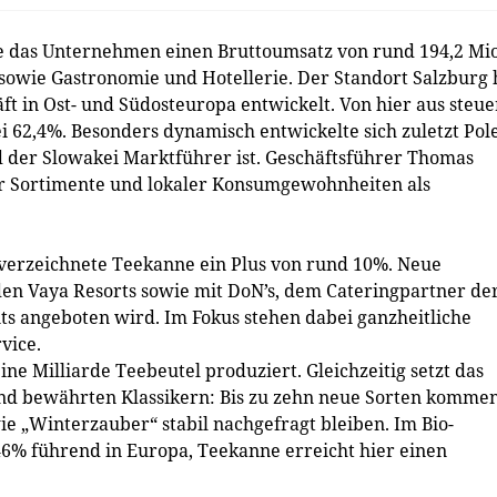
e das Unternehmen einen Bruttoumsatz von rund 194,2 Mio
sowie Gastronomie und Hotellerie. Der Standort Salzburg 
ft in Ost- und Südosteuropa entwickelt. Von hier aus steue
i 62,4%. Besonders dynamisch entwickelte sich zuletzt Pol
der Slowakei Marktführer ist. Geschäftsführer Thomas
er Sortimente und lokaler Konsumgewohnheiten als
verzeichnete Teekanne ein Plus von rund 10%. Neue
en Vaya Resorts sowie mit DoN’s, dem Cateringpartner de
s angeboten wird. Im Fokus stehen dabei ganzheitliche
vice.
e Milliarde Teebeutel produziert. Gleichzeitig setzt das
nd bewährten Klassikern: Bis zu zehn neue Sorten komme
ie „Winterzauber“ stabil nachgefragt bleiben. Im Bio-
46% führend in Europa, Teekanne erreicht hier einen