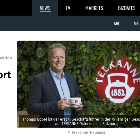
NEWS
TV
MARKETS
BIZDATES
ABO
MED
aktion
ort
Thomas Göbel ist der erst 4. Geschäftsführer in der 75-jährigen Ges
von TEEKANNE Österreich in Salzburg.
© Teekanne/Neumayr