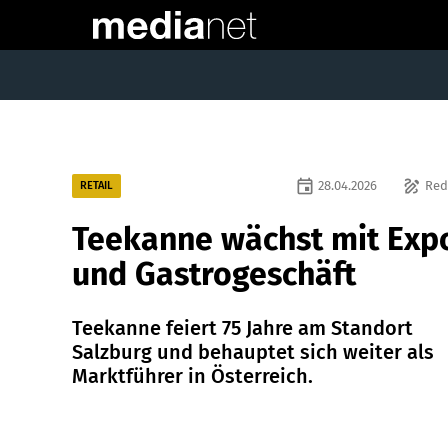
event
draw
28.04.2026
Red
RETAIL
Teekanne wächst mit Exp
und Gastrogeschäft
Teekanne feiert 75 Jahre am Standort
Salzburg und behauptet sich weiter als
Marktführer in Österreich.