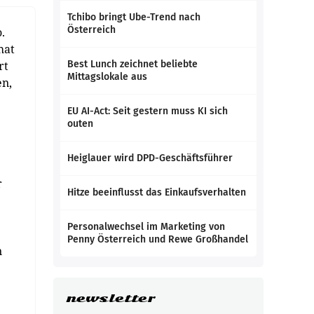
Tchibo bringt Ube-Trend nach
Österreich
.
hat
rt
Best Lunch zeichnet beliebte
Mittagslokale aus
en,
EU AI-Act: Seit gestern muss KI sich
outen
Heiglauer wird DPD-Geschäftsführer
r
Hitze beeinflusst das Einkaufsverhalten
Personalwechsel im Marketing von
Penny Österreich und Rewe Großhandel
n
newsletter