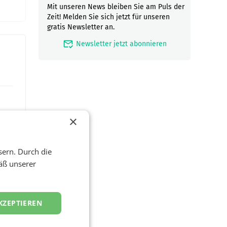
Mit unseren News bleiben Sie am Puls der
Zeit! Melden Sie sich jetzt für unseren
gratis Newsletter an.
mark_email_read
Newsletter jetzt abonnieren
×
sern. Durch die
äß unserer
hnet
KZEPTIEREN
al