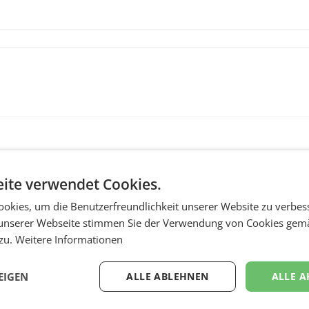
ite verwendet Cookies.
okies, um die Benutzerfreundlichkeit unserer Website zu verbes
unserer Webseite stimmen Sie der Verwendung von Cookies gem
 zu.
Weitere Informationen
RETAIL
wegte
voestalpine verzeic
EIGEN
ALLE ABLEHNEN
ALLE A
im
solides erstes Quart
und steigert EBITDA