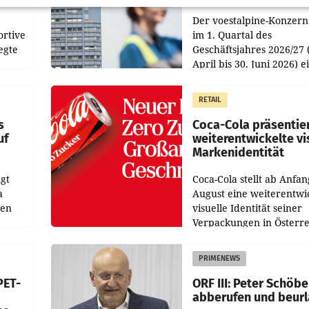
Der voestalpine-Konzern
ortive
im 1. Quartal des
egte
Geschäftsjahres 2026/27 
April bis 30. Juni 2026) e
aten
solides Ergebnis erwirtsc
 das
Der Umsatz stieg im Verg
RETAIL
wie
zur Vorjahresperiode
s
Coca-Cola präsentie
uf
weiterentwickelte vi
Markenidentität
gt
Coca-Cola stellt ab Anfan
a
August eine weiterentwi
nen
visuelle Identität seiner
Verpackungen in Österre
 den
vor. Im Mittelpunkt des
ens
Redesigns stehen zentral
PRIMENEWS
ozent
Gestaltungselemente
PET-
ORF III: Peter Schöbe
abberufen und beur