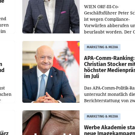
he
WIEN ORF-III-Co-
Geschäftsführer Peter S
end
ist wegen Compliance-
uren
Vorwürfen abberufen u
eim
beurlaubt worden. Der 
bestätigte gegenüber de
uer zu
entsprechende
MARKETING & MEDIA
hsen
Medienberichte.
APA-Comm-Ranking:
n
Christian Stocker mi
nd
höchster Medienprä
im Juli
ust
Das APA-Comm-Politik-R
oschen
untersucht monatlich di
r
Berichterstattung von zw
österreichischen
ndung
Tageszeitungen und anal
MARKETING & MEDIA
ation
welche Politikerinnen u
Politiker Österreichs die
Werbe Akademie sta
März
neue Imagekampag