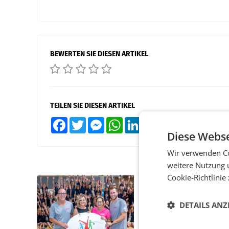
BEWERTEN SIE DIESEN ARTIKEL
TEILEN SIE DIESEN ARTIKEL
Facebook
Twitter
Messenger
WhatsApp
LinkedIn
XING
Teilen
Diese Webse
Wir verwenden Co
weitere Nutzung 
Cookie-Richtlinie
RETAIL
Bipa unterstützt Be
DETAILS ANZ
Kids Sommercamps 
Osten Österreichs