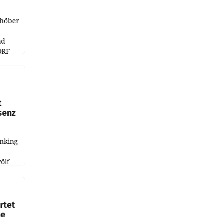
chöber
nd
ORF
r APA
t
senz
anking
e
ölf
ysiert,
nd
rtet
ne