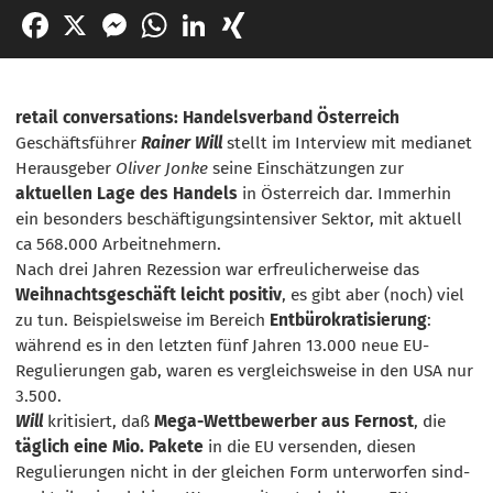
Facebook
X
Messenger
WhatsApp
LinkedIn
XING
retail conversations: Handelsverband Österreich
Geschäftsführer
Rainer Will
stellt im Interview mit medianet
Herausgeber
Oliver Jonke
seine Einschätzungen zur
aktuellen Lage des Handels
in Österreich dar. Immerhin
ein besonders beschäftigungsintensiver Sektor, mit aktuell
ca 568.000 Arbeitnehmern.
Nach drei Jahren Rezession war erfreulicherweise das
Weihnachtsgeschäft leicht positiv
, es gibt aber (noch) viel
zu tun. Beispielsweise im Bereich
Entbürokratisierung
:
während es in den letzten fünf Jahren 13.000 neue EU-
Regulierungen gab, waren es vergleichsweise in den USA nur
3.500.
Will
kritisiert, daß
Mega-Wettbewerber aus Fernost
, die
täglich eine Mio. Pakete
in die EU versenden, diesen
Regulierungen nicht in der gleichen Form unterworfen sind-