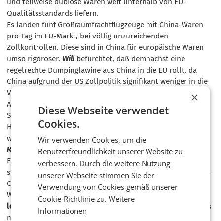
und teilweise dubiose Waren weit unterhalb von EU-
Qualitätsstandards liefern.
Es landen fünf Großraumfrachtflugzeuge mit China-Waren
pro Tag im EU-Markt, bei völlig unzureichenden
Zollkontrollen. Diese sind in China für europäische Waren
umso rigoroser.
Will
befürchtet, daß demnächst eine
regelrechte Dumpinglawine aus China in die EU rollt, da
China aufgrund der US Zollpolitik signifikant weniger in die
Vereinigten Staaten verkaufen kann.
×
Allerdings können österreichische Händler an mehreren
Diese Webseite verwendet
Stellschrauben drehen: Bereits 52% der österreichischen
Cookies.
Händler setzen
Künstliche Intelligenz
breitflächig ein, es
wird mit vielfachen
Produktivitätsvorteilen
gerechnet.
Wir verwenden Cookies, um die
Rainer Will
geht davon aus, daß dadurch im Handel die
Benutzerfreundlichkeit unserer Website zu
Effizienz um 20-30% erhöht werden kann. Im Besonderen
verbessern. Durch die weitere Nutzung
stellt e- Commerce laut Handelsverbandanalysen eine gute
unserer Webseite stimmen Sie der
Chance für österreichische Händler dar.
Verwendung von Cookies gemäß unserer
Wenn nun die neue Regierung auch eine
Cookie-Richtlinie zu.
Weitere
leistungsfreundliche Arbeitsgesetzgebung
schafft, wird es
Informationen
möglicherweise einfacher, die heute noch über
9.000