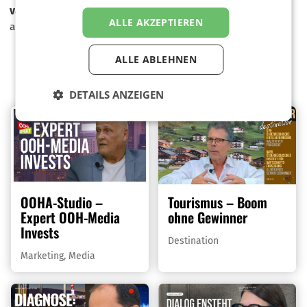
vakanten Stellen
im Handel zu besetzen. Benötigt werden
ALLE AKZEPTIEREN
auch gezielte Maßnahmen zur
Rettung der Ortskerne.
ALLE ABLEHNEN
Weitere Videos
DETAILS ANZEIGEN
OOHA-Studio –
Tourismus – Boom
Expert OOH-Media
ohne Gewinner
Invests
Destination
Marketing
,
Media