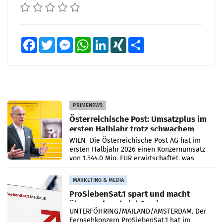
Facebook
Twitter
Messenger
WhatsApp
LinkedIn
XING
Teilen
PRIMENEWS
Österreichische Post: Umsatzplus im
ersten Halbjahr trotz schwachem
Briefgeschäft
WIEN Die Österreichische Post AG hat im
ersten Halbjahr 2026 einen Konzernumsatz
von 1.544,0 Mio. EUR erwirtschaftet, was
einem Plus von 3,8 Prozent gegenüber dem
Vergleichszeitraum
MARKETING & MEDIA
ProSiebenSat.1 spart und macht
überraschend viel Gewinn
UNTERFÖHRING/MAILAND/AMSTERDAM. Der
Fernsehkonzern ProSiebenSat.1 hat im