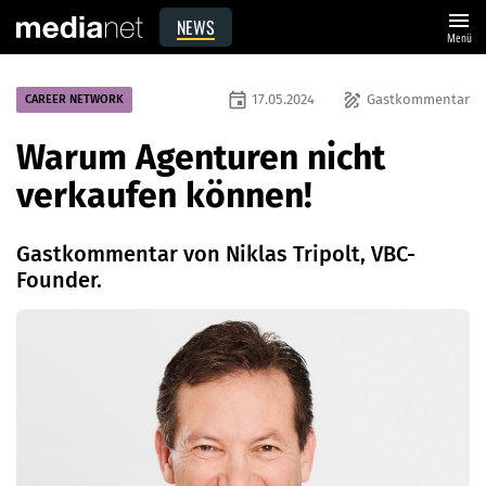
menu
NEWS
Menü
event
draw
17.05.2024
Gastkommentar
CAREER NETWORK
Warum Agenturen nicht
verkaufen können!
Gastkommentar von Niklas Tripolt, VBC-
Founder.