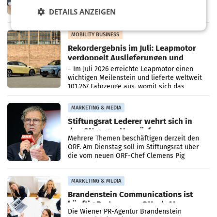
Vorarlberger Kaufmann Jürgen Albrecht ist
DETAILS ANZEIGEN
kartellrechtlich freigegeben: Die
Bundeswettbewerbsbehörde und der
Bundeskartellanwalt
MOBILITY BUSINESS
Rekordergebnis im Juli: Leapmotor
verdoppelt Auslieferungen und
überschreitet die 100.000er-Marke
– Im Juli 2026 erreichte Leapmotor einen
wichtigen Meilenstein und lieferte weltweit
101.267 Fahrzeuge aus, womit sich das
Ergebnis gegenüber Juli 2025 mehr als
verdoppelte (+102
MARKETING & MEDIA
Stiftungsrat Lederer wehrt sich in
den SN gegen Vorwürfe
Mehrere Themen beschäftigen derzeit den
ORF. Am Dienstag soll im Stiftungsrat über
die vom neuen ORF-Chef Clemens Pig
vorgeschlagenen Besetzungen für die
Direktionen abgestimmt werden.
MARKETING & MEDIA
Brandenstein Communications ist
künftig Partner von OtterlyAI
Die Wiener PR-Agentur Brandenstein