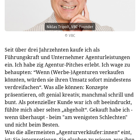
Niklas Tripolt, VBC-Founder
© VBC
Seit über drei Jahrzehnten kaufe ich als
Führungskraft und Unternehmer Agenturleistungen
ein. Ich habe zig Agentur-Pitches erlebt. Ich wage zu
behaupten: “Wenn (Werbe-)Agenturen verkaufen
könnten, würden sie ihren Umsatz sofort mindestens
verdreifachen“. Was alle können: Konzepte
präsentieren, oft genial kreativ, manchmal schrill und
bunt. Als potenzieller Kunde war ich oft beeindruckt,
fühlte mich aber selten „abgeholt“. Gekauft habe ich -
wenn überhaupt - beim "am wenigsten Schlechten"
und nicht beim Besten.
Was die allermeisten „Agenturverkäufer:innen“ eint,
ist: Sie interpretieren. Sie glauben zu wissen, was ihre