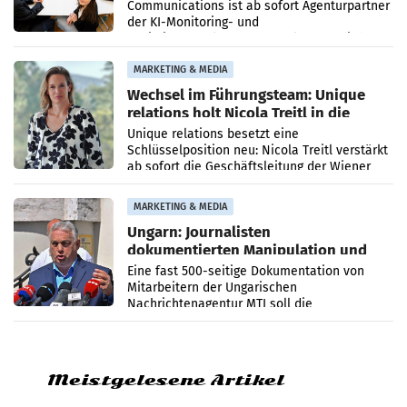
Communications ist ab sofort Agenturpartner
der KI-Monitoring- und
Optimierungsplattform OtterlyAI. Damit baut
die Agentur ihr Leistungsportfolio
MARKETING & MEDIA
Wechsel im Führungsteam: Unique
relations holt Nicola Treitl in die
Geschäftsleitung
Unique relations besetzt eine
Schlüsselposition neu: Nicola Treitl verstärkt
ab sofort die Geschäftsleitung der Wiener
PR-Agentur an der Seite von Josef Kalina und
Anna Kalina-Mahr.
MARKETING & MEDIA
Ungarn: Journalisten
dokumentierten Manipulation und
Zensur
Eine fast 500-seitige Dokumentation von
Mitarbeitern der Ungarischen
Nachrichtenagentur MTI soll die
systematische Nachrichten-Manipulation und
Zensur bei der Agentur während der Zeit
Meistgelesene Artikel