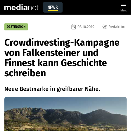
menu
NEWS
Menü
event
draw
08.10.2019
Redaktion
DESTINATION
Crowdinvesting-Kampagne
von Falkensteiner und
Finnest kann Geschichte
schreiben
Neue Bestmarke in greifbarer Nähe.