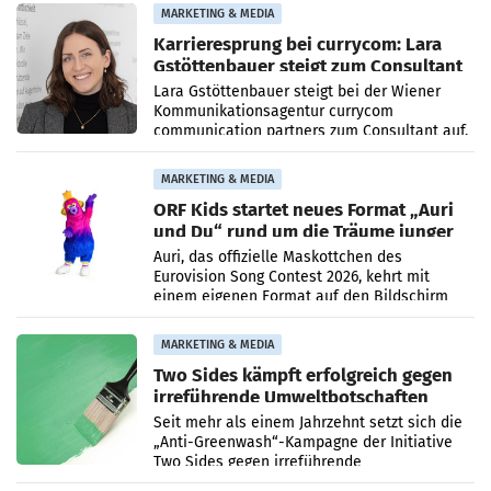
2026 gegenüber dem
MARKETING & MEDIA
Karrieresprung bei currycom: Lara
Gstöttenbauer steigt zum Consultant
auf
Lara Gstöttenbauer steigt bei der Wiener
Kommunikationsagentur currycom
communication partners zum Consultant auf.
Die 27-jährige Beraterin betreut Kundinnen
und Kunden in den Bereichen
MARKETING & MEDIA
ORF Kids startet neues Format „Auri
und Du“ rund um die Träume junger
Menschen
Auri, das offizielle Maskottchen des
Eurovision Song Contest 2026, kehrt mit
einem eigenen Format auf den Bildschirm
zurück. In der neuen Sendung „Auri und Du“
bei ORF Kids steht
MARKETING & MEDIA
Two Sides kämpft erfolgreich gegen
irreführende Umweltbotschaften
beim Papiereinsatz
Seit mehr als einem Jahrzehnt setzt sich die
„Anti-Greenwash“-Kampagne der Initiative
Two Sides gegen irreführende
Umweltaussagen bei Papierkommunikation