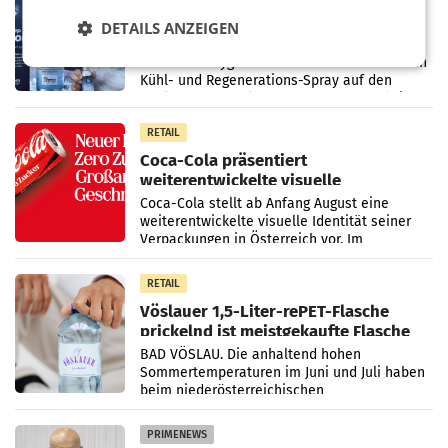
Kühl-Spray: SN Sports bringt „Keep
DETAILS ANZEIGEN
Cool“ auf den Markt
Die SN Sports GmbH bringt gemeinsam mit
der Firma Feygenblatt FloGu OG einen neuen
Kühl- und Regenerations-Spray auf den
Markt. Das Produkt namens „Keep Cool“ ist zu
100 Prozent
RETAIL
Coca-Cola präsentiert
weiterentwickelte visuelle
Markenidentität
Coca-Cola stellt ab Anfang August eine
weiterentwickelte visuelle Identität seiner
Verpackungen in Österreich vor. Im
Mittelpunkt des Redesigns stehen zentrale
Gestaltungselemente
RETAIL
Vöslauer 1,5-Liter-rePET-Flasche
prickelnd ist meistgekaufte Flasche
Österreichs
BAD VÖSLAU. Die anhaltend hohen
Sommertemperaturen im Juni und Juli haben
beim niederösterreichischen
Getränkehersteller Vöslauer zu deutlichen
Absatzzuwächsen geführt. Während
PRIMENEWS