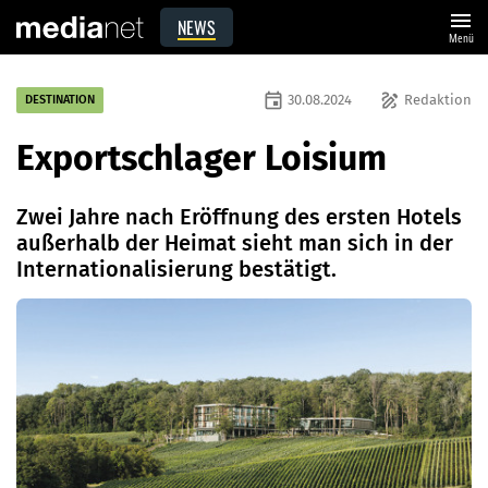
menu
NEWS
Menü
event
draw
30.08.2024
Redaktion
DESTINATION
Exportschlager Loisium
Zwei Jahre nach Eröffnung des ersten Hotels
außerhalb der Heimat sieht man sich in der
Internationalisierung bestätigt.