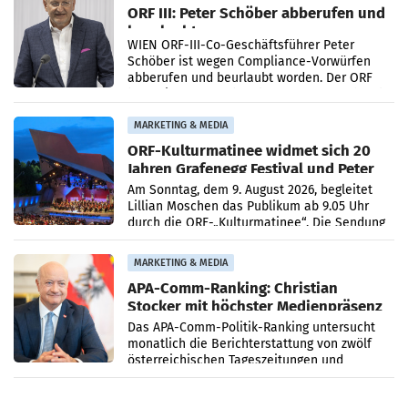
ORF III: Peter Schöber abberufen und
beurlaubt
WIEN ORF-III-Co-Geschäftsführer Peter
Schöber ist wegen Compliance-Vorwürfen
abberufen und beurlaubt worden. Der ORF
bestätigte gegenüber der APA entsprechende
Medienberichte.
MARKETING & MEDIA
ORF-Kulturmatinee widmet sich 20
Jahren Grafenegg Festival und Peter
Simonischek
Am Sonntag, dem 9. August 2026, begleitet
Lillian Moschen das Publikum ab 9.05 Uhr
durch die ORF-„Kulturmatinee“. Die Sendung
startet mit der Dokumentation „20 Jahre
Grafenegg
MARKETING & MEDIA
APA-Comm-Ranking: Christian
Stocker mit höchster Medienpräsenz
im Juli
Das APA-Comm-Politik-Ranking untersucht
monatlich die Berichterstattung von zwölf
österreichischen Tageszeitungen und
analysiert, welche Politikerinnen und
Politiker Österreichs die