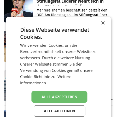
Stiftungsrat Lederer wehrt sich in
den SN gegen Vorwürfe
Mehrere Themen beschäftigen derzeit den
ORF. Am Dienstag soll im Stiftungsrat über
die vom neuen ORF-Chef Clemens Pig
×
vorgeschlagenen Besetzungen für die
Diese Webseite verwendet
Direktionen abgestimmt werden.
RETAIL
Cookies.
Bipa unterstützt Bewegte Kids
Wir verwenden Cookies, um die
Sommercamps im Osten Österreichs
Bereits zum zweiten Mal begleitet Bipa das
Benutzerfreundlichkeit unserer Website zu
polysportive Sommersportcamp „Bewegte
verbessern. Durch die weitere Nutzung
Kids“. Während der Campwochen in den
unserer Webseite stimmen Sie der
Monaten Juli und August versorgt das
Unternehmen Kinder sowie
Verwendung von Cookies gemäß unserer
RETAIL
Cookie-Richtlinie zu.
Weitere
voestalpine verzeichnet solides
Informationen
erstes Quartal und steigert EBITDA
Der voestalpine-Konzern hat im 1. Quartal
des Geschäftsjahres 2026/27 (1. April bis 30.
ALLE AKZEPTIEREN
Juni 2026) ein solides Ergebnis erwirtschaftet.
Der Umsatz stieg im Vergleich zur
Vorjahresperiode
ALLE ABLEHNEN
RETAIL