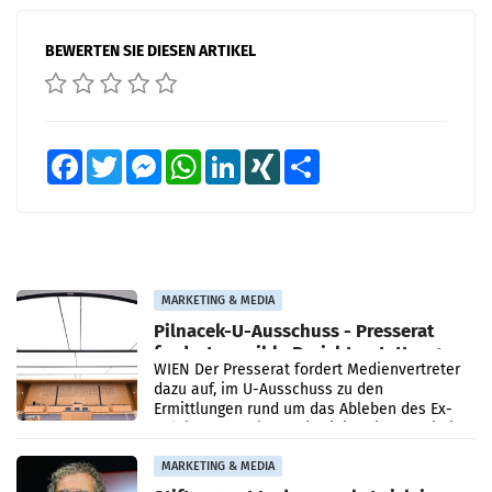
BEWERTEN SIE DIESEN ARTIKEL
Facebook
Twitter
Messenger
WhatsApp
LinkedIn
XING
Teilen
MARKETING & MEDIA
Pilnacek-U-Ausschuss - Presserat
fordert sensible Berichterstattung
WIEN Der Presserat fordert Medienvertreter
dazu auf, im U-Ausschuss zu den
Ermittlungen rund um das Ableben des Ex-
Sektionschefs im Justizministerium, Christian
Pilnacek, auf sensible
MARKETING & MEDIA