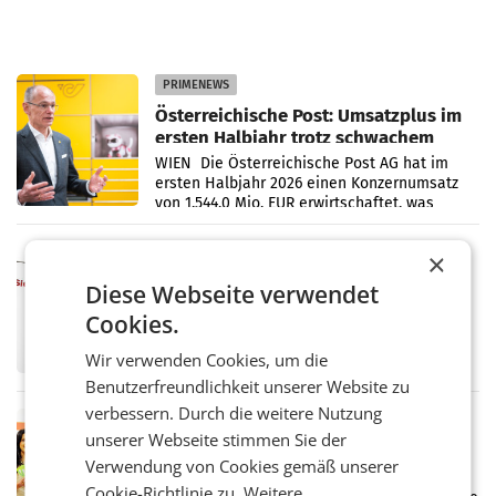
PRIMENEWS
Österreichische Post: Umsatzplus im
ersten Halbjahr trotz schwachem
Briefgeschäft
WIEN Die Österreichische Post AG hat im
ersten Halbjahr 2026 einen Konzernumsatz
von 1.544,0 Mio. EUR erwirtschaftet, was
einem Plus von 3,8 Prozent gegenüber dem
Vergleichszeitraum
MARKETING & MEDIA
×
ProSiebenSat.1 spart und macht
Diese Webseite verwendet
überraschend viel Gewinn
Cookies.
UNTERFÖHRING/MAILAND/AMSTERDAM. Der
Fernsehkonzern ProSiebenSat.1 hat im
Wir verwenden Cookies, um die
Frühjahr dank Kostensenkungen operativ
wieder Gewinn gemacht und die
Benutzerfreundlichkeit unserer Website zu
Markterwartung deutlich übertroffen.
verbessern. Durch die weitere Nutzung
RETAIL
unserer Webseite stimmen Sie der
Eine Bühne für Zirkularität: ARA und
Verwendung von Cookies gemäß unserer
Müller informieren am POS über
Cookie-Richtlinie zu.
Weitere
Kreislauffähigkeit