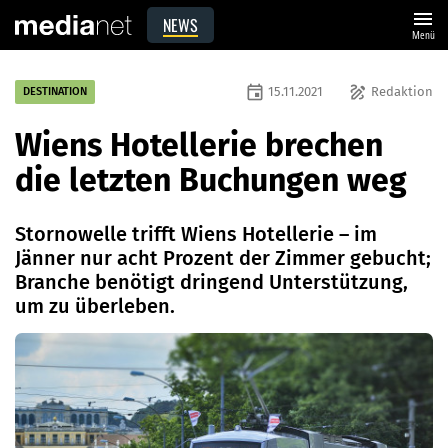
menu
NEWS
Menü
event
draw
15.11.2021
Redaktion
DESTINATION
Wiens Hotellerie brechen
die letzten Buchungen weg
Stornowelle trifft Wiens Hotellerie – im
Jänner nur acht Prozent der Zimmer gebucht;
Branche benötigt dringend Unterstützung,
um zu überleben.