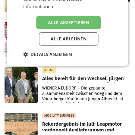
Über den gesamten August hinweg rücken die
Altstoff Recycling Austria AG (ARA) und der
Informationen
Handelskonzern Müller die Initiative
„Kreislauf-Helden“ in allen österreichischen
Müller-Filialen
ALLE AKZEPTIEREN
RETAIL
Penny modernisiert zwei Filialen in
Ober- und Niederösterreich
ALLE ABLEHNEN
WIENER NEUDORF. – Im Rahmen einer
laufenden Modernisierungsoffensive
DETAILS ANZEIGEN
erneuert Penny zwei Filialen in Nieder- und
Oberösterreich. Die beiden Standorte liegen
in Haag sowie im rund
RETAIL
Alles bereit für den Wechsel: Jürgen
Albrecht setzt ab 1.1.2027 auf Adeg
WIENER NEUDORF. – Die geplante
Zusammenarbeit zwischen Adeg und dem
Vorarlberger Kaufmann Jürgen Albrecht ist
kartellrechtlich freigegeben: Die
Bundeswettbewerbsbehörde und der
Bundeskartellanwalt
MOBILITY BUSINESS
Rekordergebnis im Juli: Leapmotor
verdoppelt Auslieferungen und