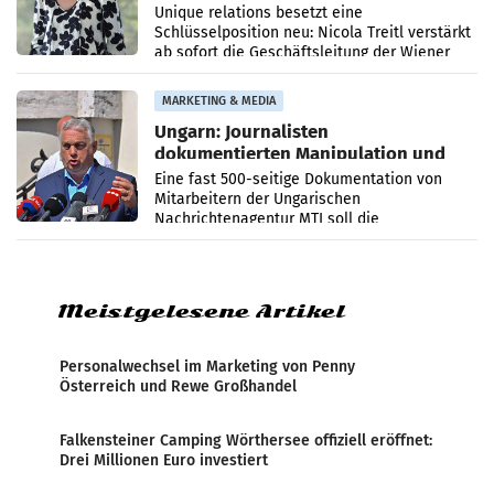
Geschäftsleitung
Unique relations besetzt eine
Schlüsselposition neu: Nicola Treitl verstärkt
ab sofort die Geschäftsleitung der Wiener
PR-Agentur an der Seite von Josef Kalina und
Anna Kalina-Mahr.
MARKETING & MEDIA
Ungarn: Journalisten
dokumentierten Manipulation und
Zensur
Eine fast 500-seitige Dokumentation von
Mitarbeitern der Ungarischen
Nachrichtenagentur MTI soll die
systematische Nachrichten-Manipulation und
Zensur bei der Agentur während der Zeit
Meistgelesene Artikel
Personalwechsel im Marketing von Penny
Österreich und Rewe Großhandel
Falkensteiner Camping Wörthersee offiziell eröffnet:
Drei Millionen Euro investiert