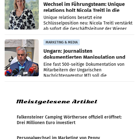
Wechsel im Führungsteam: Unique
relations holt Nicola Treitl in die
Geschäftsleitung
Unique relations besetzt eine
Schlüsselposition neu: Nicola Treitl verstärkt
ab sofort die Geschäftsleitung der Wiener
PR-Agentur an der Seite von Josef Kalina und
Anna Kalina-Mahr.
MARKETING & MEDIA
Ungarn: Journalisten
dokumentierten Manipulation und
Zensur
Eine fast 500-seitige Dokumentation von
Mitarbeitern der Ungarischen
Nachrichtenagentur MTI soll die
systematische Nachrichten-Manipulation und
Zensur bei der Agentur während der Zeit
Meistgelesene Artikel
Falkensteiner Camping Wörthersee offiziell eröffnet:
Drei Millionen Euro investiert
Personalwechsel im Marketing von Penny