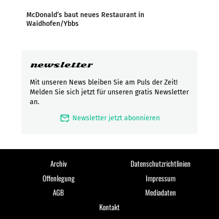
McDonald’s baut neues Restaurant in
Waidhofen/Ybbs
newsletter
Mit unseren News bleiben Sie am Puls der Zeit!
Melden Sie sich jetzt für unseren gratis Newsletter
an.
mark_email_read
Newsletter jetzt abonnieren
Archiv
Datenschutzrichtlinien
Offenlegung
Impressum
AGB
Mediadaten
Kontakt