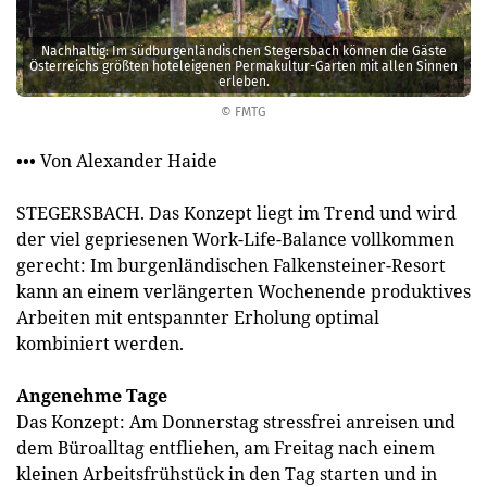
Nachhaltig: Im südburgen­ländischen Stegersbach können die Gäste
Österreichs größten hoteleigenen Permakultur-Garten mit allen Sinnen
erleben.
© FMTG
••• Von Alexander Haide
STEGERSBACH. Das Konzept liegt im Trend und wird
der viel gepriesenen Work-Life-Balance vollkommen
gerecht: Im burgenländischen Falkensteiner-Resort
kann an einem verlängerten Wochenende produktives
Arbeiten mit entspannter Erholung optimal
kombiniert werden.
Angenehme Tage
Das Konzept: Am Donnerstag stressfrei anreisen und
dem Büroalltag entfliehen, am Freitag nach einem
kleinen Arbeitsfrühstück in den Tag starten und in