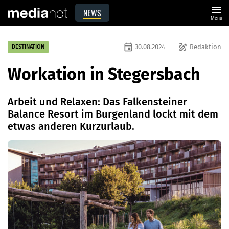
menu
NEWS
Menü
event
draw
30.08.2024
Redaktion
DESTINATION
Workation in Stegersbach
Arbeit und Relaxen: Das Falkensteiner
Balance Resort im Burgenland lockt mit dem
etwas anderen Kurzurlaub.