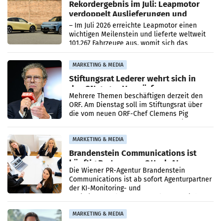
Rekordergebnis im Juli: Leapmotor
verdoppelt Auslieferungen und
überschreitet die 100.000er-Marke
– Im Juli 2026 erreichte Leapmotor einen
wichtigen Meilenstein und lieferte weltweit
101.267 Fahrzeuge aus, womit sich das
Ergebnis gegenüber Juli 2025 mehr als
verdoppelte (+102
MARKETING & MEDIA
Stiftungsrat Lederer wehrt sich in
den SN gegen Vorwürfe
Mehrere Themen beschäftigen derzeit den
ORF. Am Dienstag soll im Stiftungsrat über
die vom neuen ORF-Chef Clemens Pig
vorgeschlagenen Besetzungen für die
Direktionen abgestimmt werden.
MARKETING & MEDIA
Brandenstein Communications ist
künftig Partner von OtterlyAI
Die Wiener PR-Agentur Brandenstein
Communications ist ab sofort Agenturpartner
der KI-Monitoring- und
Optimierungsplattform OtterlyAI. Damit baut
die Agentur ihr Leistungsportfolio
MARKETING & MEDIA