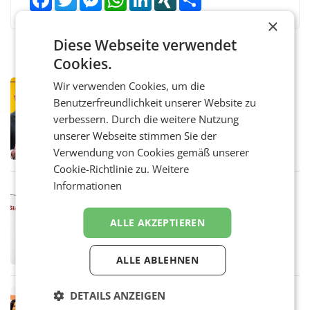
×
Diese Webseite verwendet
Cookies.
Wir verwenden Cookies, um die
PRIMENEWS
Benutzerfreundlichkeit unserer Website zu
Österreichische Post: Umsatzplus im
ersten Halbjahr trotz schwachem
verbessern. Durch die weitere Nutzung
Briefgeschäft
WIEN Die Österreichische Post AG hat im
unserer Webseite stimmen Sie der
ersten Halbjahr 2026 einen Konzernumsatz
Verwendung von Cookies gemäß unserer
von 1.544,0 Mio. EUR erwirtschaftet, was
Cookie-Richtlinie zu.
Weitere
einem Plus von 3,8 Prozent gegenüber dem
Vergleichszeitraum
Informationen
MARKETING & MEDIA
ProSiebenSat.1 spart und macht
überraschend viel Gewinn
ALLE AKZEPTIEREN
UNTERFÖHRING/MAILAND/AMSTERDAM. Der
Fernsehkonzern ProSiebenSat.1 hat im
Frühjahr dank Kostensenkungen operativ
ALLE ABLEHNEN
wieder Gewinn gemacht und die
Markterwartung deutlich übertroffen.
DETAILS ANZEIGEN
RETAIL