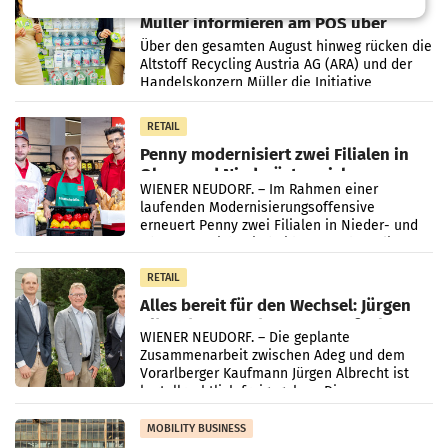
Eine Bühne für Zirkularität: ARA und
Müller informieren am POS über
Kreislauffähigkeit
Über den gesamten August hinweg rücken die
Altstoff Recycling Austria AG (ARA) und der
Handelskonzern Müller die Initiative
„Kreislauf-Helden“ in allen österreichischen
Müller-Filialen
RETAIL
Penny modernisiert zwei Filialen in
Ober- und Niederösterreich
WIENER NEUDORF. – Im Rahmen einer
laufenden Modernisierungsoffensive
erneuert Penny zwei Filialen in Nieder- und
Oberösterreich. Die beiden Standorte liegen
in Haag sowie im rund
RETAIL
Alles bereit für den Wechsel: Jürgen
Albrecht setzt ab 1.1.2027 auf Adeg
WIENER NEUDORF. – Die geplante
Zusammenarbeit zwischen Adeg und dem
Vorarlberger Kaufmann Jürgen Albrecht ist
kartellrechtlich freigegeben: Die
Bundeswettbewerbsbehörde und der
Bundeskartellanwalt
MOBILITY BUSINESS