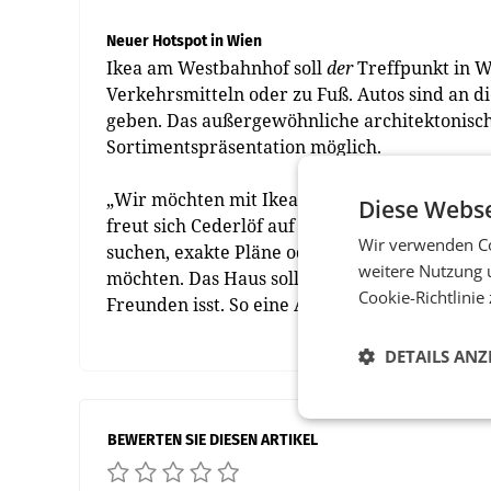
Neuer Hotspot in Wien
Ikea am Westbahnhof soll
der
Treffpunkt in W
Verkehrsmitteln oder zu Fuß. Autos sind an d
geben. Das außergewöhnliche architektonisc
Sortimentspräsentation möglich.
„Wir möchten mit Ikea am Westbahnhof die E
Diese Webse
freut sich Cederlöf auf den Betrieb: „Wir vo
Wir verwenden Co
suchen, exakte Pläne oder nur vage Vorstell
weitere Nutzung 
möchten. Das Haus soll ein Treffpunkt werde
Cookie-Richtlinie
Freunden isst. So eine Art Social Media – aber 
DETAILS ANZ
BEWERTEN SIE DIESEN ARTIKEL