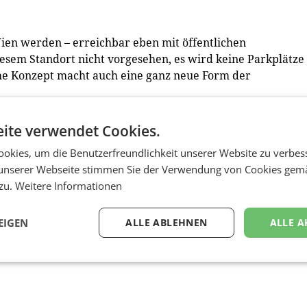
ien werden – erreichbar eben mit öffentlichen
iesem Standort nicht vorgesehen, es wird keine Parkplätze
he Konzept macht auch eine ganz neue Form der
rwartungen unserer städtischen Kunden klar übertreffen”
ite verwendet Cookies.
m hus wollen
alle
willkommen heißen, egal ob sie Inspiratio
okies, um die Benutzerfreundlichkeit unserer Website zu verbes
ungen mit Planungsbedarf haben oder einfach nur schauen
unserer Webseite stimmen Sie der Verwendung von Cookies gem
n, ein Ort, an dem man sich verabredet, bummeln geht, mi
 zu.
Weitere Informationen
in in echt.”
EIGEN
ALLE ABLEHNEN
ALLE A