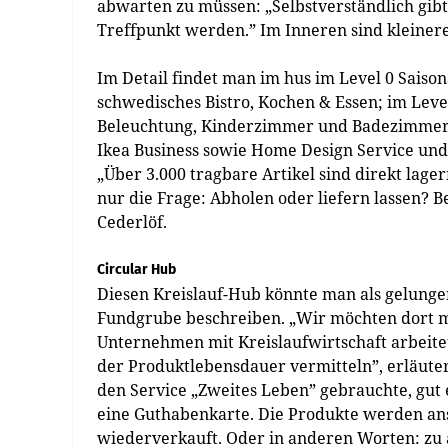
abwarten zu müssen: „Selbstverständlich gibt
Treffpunkt werden.” Im Inneren sind kleinere 
Im Detail findet man im hus im Level 0 Saiso
schwedisches Bistro, Kochen & Essen; im Lev
Beleuchtung, Kinderzimmer und Badezimmer; 
Ikea Business sowie Home Design Service und 
„Über 3.000 tragbare Artikel sind direkt lage
nur die Frage: Abholen oder liefern lassen? B
Cederlöf.
Circular Hub
Diesen Kreislauf-Hub könnte man als gelung
Fundgrube beschreiben. „Wir möchten dort mi
Unternehmen mit Kreislaufwirtschaft arbeite
der Produktlebensdauer vermitteln”, erläut
den Service „Zweites Leben” gebrauchte, gut
eine Guthabenkarte. Die Produkte werden ans
wiederverkauft. Oder in anderen Worten: zu