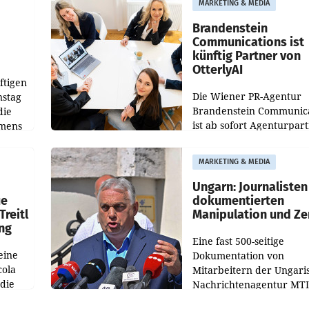
MARKETING & MEDIA
gegenüber Juli 2025 meh
örde
verdoppelte (+102
walt
Brandenstein
Communications ist
künftig Partner von
OtterlyAI
ftigen
Die Wiener PR-Agentur
nstag
Brandenstein Communica
die
ist ab sofort Agenturpar
emens
der KI-Monitoring- und
Optimierungsplattform
MARKETING & MEDIA
OtterlyAI. Damit baut di
Agentur ihr Leistungspor
Ungarn: Journalisten
ue
dokumentierten
Treitl
Manipulation und Ze
ung
Eine fast 500-seitige
eine
Dokumentation von
cola
Mitarbeitern der Ungari
 die
Nachrichtenagentur MTI 
ener
die systematische Nachri