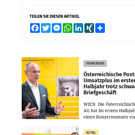
TEILEN SIE DIESEN ARTIKEL
Facebook
Twitter
Messenger
WhatsApp
LinkedIn
XING
Teilen
PRIMENEWS
Österreichische Post
Umsatzplus im erste
Halbjahr trotz schw
Briefgeschäft
WIEN Die Österreichisch
AG hat im ersten Halbja
einen Konzernumsatz vo
1.544,0 Mio. EUR
erwirtschaftet, was eine
RETAIL