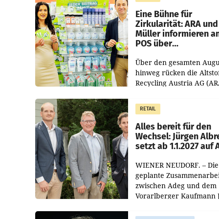
von 3,8 Prozent gegenüb
dem Vergleichszeitraum
Eine Bühne für
Zirkularität: ARA und
Müller informieren a
POS über
Kreislauffähigkeit
Über den gesamten Augu
hinweg rücken die Altsto
Recycling Austria AG (AR
und der Handelskonzern
Müller die Initiative „Krei
RETAIL
Helden“ in allen
österreichischen Müller-F
Alles bereit für den
Wechsel: Jürgen Albr
setzt ab 1.1.2027 auf
WIENER NEUDORF. – Die
geplante Zusammenarbei
zwischen Adeg und dem
Vorarlberger Kaufmann 
Albrecht ist kartellrechtl
freigegeben: Die