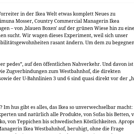
Vorreiter in der Ikea Welt etwas komplett Neues zu
Maimuna Mosser, Country Commercial Managerin Ikea
ngen – von ‚blauen Boxen' auf der grünen Wiese hin zu ei
hen sucht. Wir wagen dieses Experiment, weil sich unser
bilitätsgewohnheiten rasant ändern. Um dem zu begegnen
er pedes”, auf den öffentlichen Nahverkehr. Und davon is
Die Zugverbindungen zum Westbahnhof, die direkten
sowie der U-Bahnlinien 3 und 6 sind ­quasi direkt vor der „h
 Im hus gibt es alles, das Ikea so unverwechselbar macht:
rten und natürlich alle Produkte, von Sofas bis Betten, 
o, von Teppichen bis schwedischen Köstlichkeiten. Apropo
Managerin Ikea Westbahnhof, beruhigt, ohne die Frage