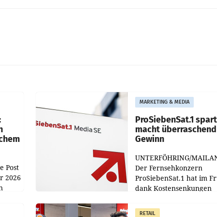
MARKETING & MEDIA
:
ProSiebenSat.1 spar
n
macht überraschend 
achem
Gewinn
UNTERFÖHRING/MAILA
e Post
Der Fernsehkonzern
hr 2026
ProSiebenSat.1 hat im F
n
dank Kostensenkungen
operativ wieder Gewinn
m Plus
gemacht und die
RETAIL