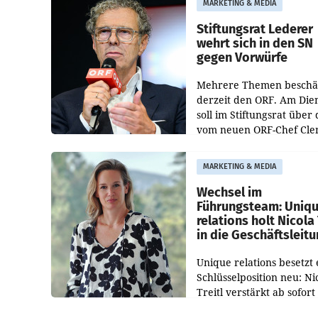
MARKETING & MEDIA
Bundeswettbewerbsbeh
und der Bundeskartellan
Stiftungsrat Lederer
wehrt sich in den SN
gegen Vorwürfe
Mehrere Themen beschä
derzeit den ORF. Am Die
soll im Stiftungsrat über 
vom neuen ORF-Chef Cl
Pig vorgeschlagenen
Besetzungen für die
MARKETING & MEDIA
Direktionen abgestimmt
werden.
Wechsel im
Führungsteam: Uniq
relations holt Nicola 
in die Geschäftsleit
Unique relations besetzt 
Schlüsselposition neu: Ni
Treitl verstärkt ab sofort
Geschäftsleitung der Wi