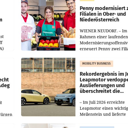
er
Markterwartung deutlic
übertroffen.
Penny modernisiert 
Filialen in Ober- und
m
Niederösterreich
WIENER NEUDORF. – Im
st
Rahmen einer laufenden
ff
Modernisierungsoffensiv
A)
erneuert Penny zwei Fili
Nieder- und Oberösterre
slauf-
Die beiden Standorte lie
MOBILITY BUSINESS
Haag sowie im rund
ilialen
Rekordergebnis im Ju
echt
Leapmotor verdoppe
 Adeg
Auslieferungen und
überschreitet die
100.000er-Marke
– Im Juli 2026 erreichte
t
Leapmotor einen wichti
Meilenstein und lieferte
Jürgen
weltweit 101.267 Fahrze
ich
aus, womit sich das Erge