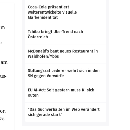
Coca-Cola präsentiert
weiterentwickelte visuelle
Markenidentität
nem
Tchibo bringt Ube-Trend nach
Österreich
,
McDonald’s baut neues Restaurant in
Waidhofen/Ybbs
t am
Stiftungsrat Lederer wehrt sich in den
us-
SN gegen Vorwürfe
EU AI-Act: Seit gestern muss KI sich
outen
"Das Suchverhalten im Web verändert
von
sich gerade stark"
s,