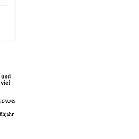
t und
viel
ND/AMSTERDAM.
rühjahr