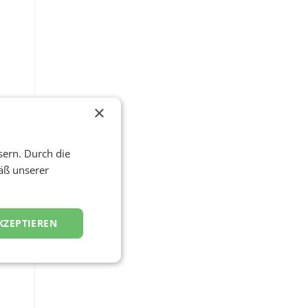
×
,
n
sern. Durch die
äß unserer
t
KZEPTIEREN