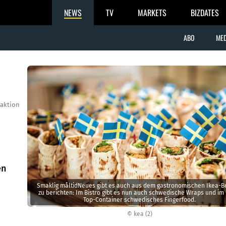
NEWS
TV
MARKETS
BIZDATES
ABO
MED
aktion
en
Smaklig måltidNeues gibt es auch aus dem gastronomischen Ikea-B
zu berichten: Im Bistro gibt es nun auch schwedische Wraps und im
Top-Container schwedisches Fingerfood.
© kea (2)