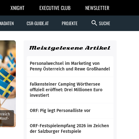
XNIGHT
EXECUTIVE CLUB
NEWSLETTER
search
IADATEN
CSR-GUIDE.AT
PROJEKTE
SUCHE
Meistgelesene Artikel
Personalwechsel im Marketing von
Penny Österreich und Rewe Großhandel
Falkensteiner Camping Wörthersee
offiziell eröffnet: Drei Millionen Euro
investiert
ORF: Pig legt Personalliste vor
ereich
 Roof-
ORF-Festspielempfang 2026 im Zeichen
der Salzburger Festspiele