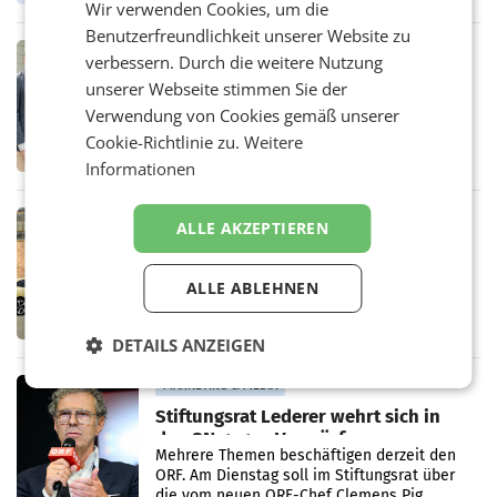
Wir verwenden Cookies, um die
Oberösterreich. Die beiden Standorte liegen
in Haag sowie im rund
Benutzerfreundlichkeit unserer Website zu
RETAIL
verbessern. Durch die weitere Nutzung
Alles bereit für den Wechsel: Jürgen
unserer Webseite stimmen Sie der
Albrecht setzt ab 1.1.2027 auf Adeg
Verwendung von Cookies gemäß unserer
WIENER NEUDORF. – Die geplante
Zusammenarbeit zwischen Adeg und dem
Cookie-Richtlinie zu.
Weitere
Vorarlberger Kaufmann Jürgen Albrecht ist
Informationen
kartellrechtlich freigegeben: Die
Bundeswettbewerbsbehörde und der
Bundeskartellanwalt
MOBILITY BUSINESS
ALLE AKZEPTIEREN
Rekordergebnis im Juli: Leapmotor
verdoppelt Auslieferungen und
ALLE ABLEHNEN
überschreitet die 100.000er-Marke
– Im Juli 2026 erreichte Leapmotor einen
wichtigen Meilenstein und lieferte weltweit
101.267 Fahrzeuge aus, womit sich das
DETAILS ANZEIGEN
Ergebnis gegenüber Juli 2025 mehr als
verdoppelte (+102
MARKETING & MEDIA
Stiftungsrat Lederer wehrt sich in
den SN gegen Vorwürfe
Mehrere Themen beschäftigen derzeit den
ORF. Am Dienstag soll im Stiftungsrat über
die vom neuen ORF-Chef Clemens Pig