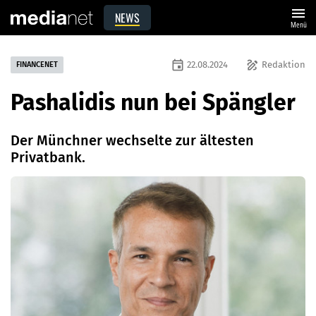
menu
NEWS
Menü
event
draw
22.08.2024
Redaktion
FINANCENET
Pashalidis nun bei Spängler
Der Münchner wechselte zur ältesten
Privatbank.