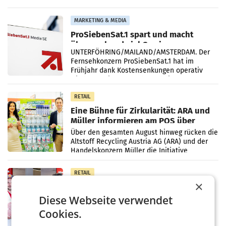
einem Plus von 3,8 Prozent gegenüber dem
Vergleichszeitraum
MARKETING & MEDIA
ProSiebenSat.1 spart und macht
überraschend viel Gewinn
UNTERFÖHRING/MAILAND/AMSTERDAM. Der
Fernsehkonzern ProSiebenSat.1 hat im
Frühjahr dank Kostensenkungen operativ
wieder Gewinn gemacht und die
Markterwartung deutlich übertroffen.
RETAIL
Eine Bühne für Zirkularität: ARA und
Müller informieren am POS über
Kreislauffähigkeit
Über den gesamten August hinweg rücken die
Altstoff Recycling Austria AG (ARA) und der
Handelskonzern Müller die Initiative
„Kreislauf-Helden“ in allen österreichischen
Müller-Filialen
RETAIL
×
Penny modernisiert zwei Filialen in
Ober- und Niederösterreich
Diese Webseite verwendet
WIENER NEUDORF. – Im Rahmen einer
Cookies.
laufenden Modernisierungsoffensive
erneuert Penny zwei Filialen in Nieder- und