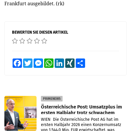
Frankfurt ausgebildet. (rk)
BEWERTEN SIE DIESEN ARTIKEL
Facebook
Twitter
Messenger
WhatsApp
LinkedIn
XING
Teilen
PRIMENEWS
Österreichische Post: Umsatzplus im
ersten Halbjahr trotz schwachem
Briefgeschäft
WIEN Die Österreichische Post AG hat im
ersten Halbjahr 2026 einen Konzernumsatz
von 1.544,0 Mio. EUR erwirtschaftet, was