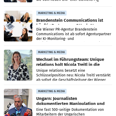
vorgeschlagenen Besetzungen für die
Direktionen abgestimmt werden.
MARKETING & MEDIA
Brandenstein Communications ist
künftig Partner von OtterlyAI
Die Wiener PR-Agentur Brandenstein
Communications ist ab sofort Agenturpartner
der KI-Monitoring- und
Optimierungsplattform OtterlyAI. Damit baut
die Agentur ihr Leistungsportfolio
MARKETING & MEDIA
Wechsel im Führungsteam: Unique
relations holt Nicola Treitl in die
Geschäftsleitung
Unique relations besetzt eine
Schlüsselposition neu: Nicola Treitl verstärkt
ab sofort die Geschäftsleitung der Wiener
PR-Agentur an der Seite von Josef Kalina und
Anna Kalina-Mahr.
MARKETING & MEDIA
Ungarn: Journalisten
dokumentierten Manipulation und
Zensur
Eine fast 500-seitige Dokumentation von
Mitarbeitern der Ungarischen