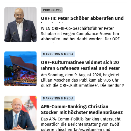
Getränkehersteller Vöslauer zu deutlichen
Absatzzuwächsen geführt. Während
PRIMENEWS
ORF III: Peter Schöber abberufen und
beurlaubt
WIEN ORF-III-Co-Geschäftsführer Peter
Schöber ist wegen Compliance-Vorwürfen
abberufen und beurlaubt worden. Der ORF
bestätigte gegenüber der APA entsprechende
Medienberichte.
MARKETING & MEDIA
ORF-Kulturmatinee widmet sich 20
Jahren Grafenegg Festival und Peter
Simonischek
Am Sonntag, dem 9. August 2026, begleitet
Lillian Moschen das Publikum ab 9.05 Uhr
durch die ORF-„Kulturmatinee“. Die Sendung
startet mit der Dokumentation „20 Jahre
Grafenegg
MARKETING & MEDIA
APA-Comm-Ranking: Christian
Stocker mit höchster Medienpräsenz
im Juli
Das APA-Comm-Politik-Ranking untersucht
monatlich die Berichterstattung von zwölf
österreichischen Tageszeitungen und