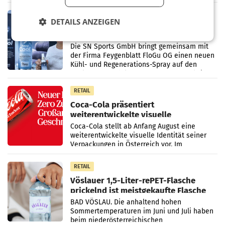
Vorjahresperiode
RETAIL
DETAILS ANZEIGEN
Kühl-Spray: SN Sports bringt „Keep
Cool“ auf den Markt
Die SN Sports GmbH bringt gemeinsam mit
der Firma Feygenblatt FloGu OG einen neuen
Kühl- und Regenerations-Spray auf den
Markt. Das Produkt namens „Keep Cool“ ist zu
100 Prozent
RETAIL
Coca-Cola präsentiert
weiterentwickelte visuelle
Markenidentität
Coca-Cola stellt ab Anfang August eine
weiterentwickelte visuelle Identität seiner
Verpackungen in Österreich vor. Im
Mittelpunkt des Redesigns stehen zentrale
Gestaltungselemente
RETAIL
Vöslauer 1,5-Liter-rePET-Flasche
prickelnd ist meistgekaufte Flasche
Österreichs
BAD VÖSLAU. Die anhaltend hohen
Sommertemperaturen im Juni und Juli haben
beim niederösterreichischen