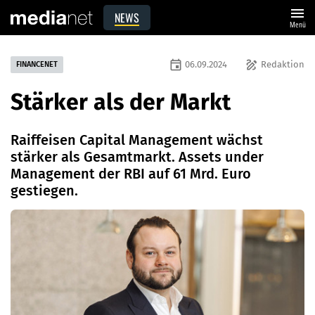
menu
NEWS
Menü
event
draw
06.09.2024
Redaktion
FINANCENET
Stärker als der Markt
Raiffeisen Capital Management wächst
stärker als Gesamtmarkt. Assets under
Management der RBI auf 61 Mrd. Euro
gestiegen.