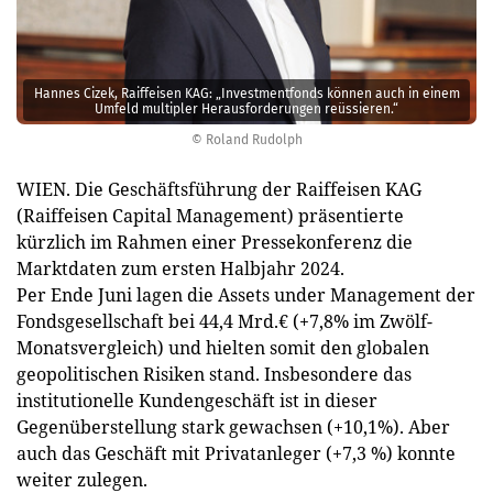
Hannes Cizek, Raiffeisen KAG: „Investmentfonds können auch in einem
Umfeld multipler Herausforderungen reüssieren.“
© Roland Rudolph
WIEN. Die Geschäftsführung der Raiffeisen KAG
(Raiffeisen Capital Management) präsentierte
kürzlich im Rahmen einer Pressekonferenz die
Marktdaten zum ersten Halbjahr 2024.
Per Ende Juni lagen die Assets under Management der
Fondsgesellschaft bei 44,4 Mrd.€ (+7,8% im Zwölf-
Monatsvergleich) und hielten somit den globalen
geopolitischen Risiken stand. Insbesondere das
institutionelle Kundengeschäft ist in dieser
Gegenüberstellung stark gewachsen (+10,1%). Aber
auch das Geschäft mit Privatanleger (+7,3 %) konnte
weiter zulegen.