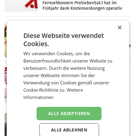
Fernsehkonzern ProSiebenSat.1 hat im
Frühjahr dank Kostensenkungen operativ
wieder Gewinn gemacht und die
Markterwartung deutlich übertroffen.
RETAIL
×
Eine Bühne für Zirkularität: ARA und
Diese Webseite verwendet
Müller informieren am POS über
Cookies.
Kreislauffähigkeit
Über den gesamten August hinweg rücken die
Altstoff Recycling Austria AG (ARA) und der
Wir verwenden Cookies, um die
Handelskonzern Müller die Initiative
Benutzerfreundlichkeit unserer Website zu
„Kreislauf-Helden“ in allen österreichischen
verbessern. Durch die weitere Nutzung
Müller-Filialen
RETAIL
unserer Webseite stimmen Sie der
Penny modernisiert zwei Filialen in
Verwendung von Cookies gemäß unserer
Ober- und Niederösterreich
WIENER NEUDORF. – Im Rahmen einer
Cookie-Richtlinie zu.
Weitere
laufenden Modernisierungsoffensive
Informationen
erneuert Penny zwei Filialen in Nieder- und
Oberösterreich. Die beiden Standorte liegen
in Haag sowie im rund
ALLE AKZEPTIEREN
RETAIL
Alles bereit für den Wechsel: Jürgen
ALLE ABLEHNEN
Albrecht setzt ab 1.1.2027 auf Adeg
WIENER NEUDORF. – Die geplante