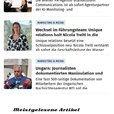
Die Wiener PR-Agentur Brandenstein
Communications ist ab sofort Agenturpartner
der KI-Monitoring- und
Optimierungsplattform OtterlyAI. Damit baut
die Agentur ihr Leistungsportfolio
MARKETING & MEDIA
Wechsel im Führungsteam: Unique
relations holt Nicola Treitl in die
Geschäftsleitung
Unique relations besetzt eine
Schlüsselposition neu: Nicola Treitl verstärkt
ab sofort die Geschäftsleitung der Wiener
PR-Agentur an der Seite von Josef Kalina und
Anna Kalina-Mahr.
MARKETING & MEDIA
Ungarn: Journalisten
dokumentierten Manipulation und
Zensur
Eine fast 500-seitige Dokumentation von
Mitarbeitern der Ungarischen
Nachrichtenagentur MTI soll die
systematische Nachrichten-Manipulation und
Zensur bei der Agentur während der Zeit
Meistgelesene Artikel