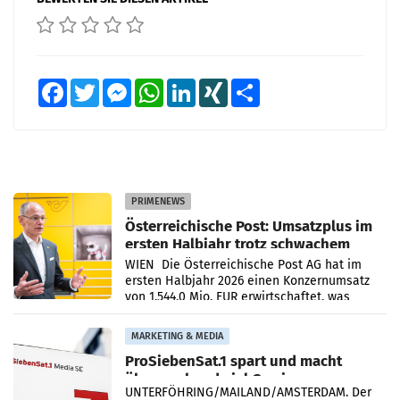
Facebook
Twitter
Messenger
WhatsApp
LinkedIn
XING
Teilen
PRIMENEWS
Österreichische Post: Umsatzplus im
ersten Halbjahr trotz schwachem
Briefgeschäft
WIEN Die Österreichische Post AG hat im
ersten Halbjahr 2026 einen Konzernumsatz
von 1.544,0 Mio. EUR erwirtschaftet, was
einem Plus von 3,8 Prozent gegenüber dem
Vergleichszeitraum
MARKETING & MEDIA
ProSiebenSat.1 spart und macht
überraschend viel Gewinn
UNTERFÖHRING/MAILAND/AMSTERDAM. Der