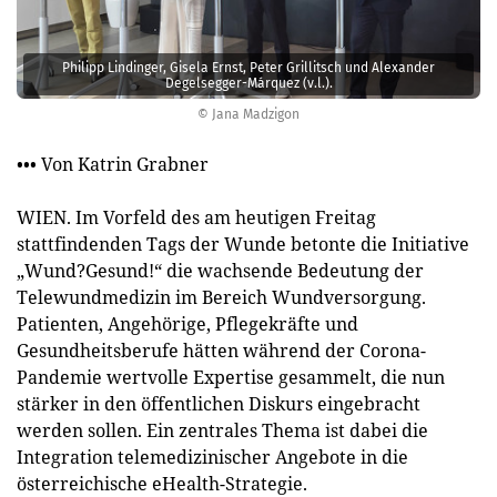
Philipp Lindinger, Gisela Ernst, Peter Grillitsch und Alexander
Degelsegger-Márquez (v.l.).
© Jana Madzigon
••• Von Katrin Grabner
WIEN. Im Vorfeld des am heutigen Freitag
stattfindenden Tags der Wunde betonte die Initiative
„Wund?Gesund!“ die wachsende Bedeutung der
Telewundmedizin im Bereich Wundversorgung.
Patienten, Angehörige, Pflegekräfte und
Gesundheitsberufe hätten während der Corona-
Pandemie wertvolle Expertise gesammelt, die nun
stärker in den öffentlichen Diskurs eingebracht
werden sollen. Ein zentrales Thema ist dabei die
Integration telemedizinischer Angebote in die
österreichische eHealth-Strategie.