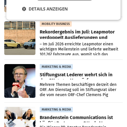
Zusammenarbeit zwischen Adeg und dem
DETAILS ANZEIGEN
Vorarlberger Kaufmann Jürgen Albrecht ist
kartellrechtlich freigegeben: Die
Bundeswettbewerbsbehörde und der
Bundeskartellanwalt
MOBILITY BUSINESS
Rekordergebnis im Juli: Leapmotor
verdoppelt Auslieferungen und
überschreitet die 100.000er-Marke
– Im Juli 2026 erreichte Leapmotor einen
wichtigen Meilenstein und lieferte weltweit
101.267 Fahrzeuge aus, womit sich das
Ergebnis gegenüber Juli 2025 mehr als
verdoppelte (+102
MARKETING & MEDIA
Stiftungsrat Lederer wehrt sich in
den SN gegen Vorwürfe
Mehrere Themen beschäftigen derzeit den
ORF. Am Dienstag soll im Stiftungsrat über
die vom neuen ORF-Chef Clemens Pig
vorgeschlagenen Besetzungen für die
Direktionen abgestimmt werden.
MARKETING & MEDIA
Brandenstein Communications ist
künftig Partner von OtterlyAI