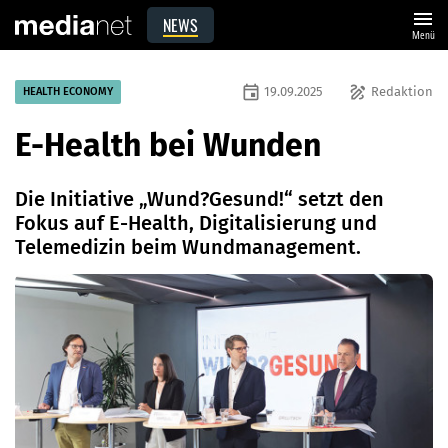
menu
NEWS
Menü
event
draw
19.09.2025
Redaktion
HEALTH ECONOMY
E-Health bei Wunden
Die Initiative „Wund?Gesund!“ setzt den
Fokus auf E-Health, Digitalisierung und
Telemedizin beim Wundmanagement.