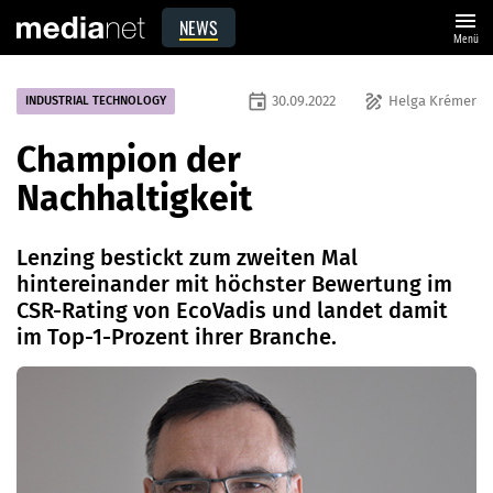
menu
NEWS
Menü
event
draw
30.09.2022
Helga Krémer
INDUSTRIAL TECHNOLOGY
Champion der
Nachhaltigkeit
Lenzing bestickt zum zweiten Mal
hintereinander mit höchster Bewertung im
CSR-Rating von EcoVadis und landet damit
im Top-1-Prozent ihrer Branche.