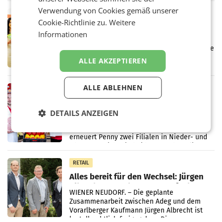
Markterwartung deutlich übertroffen.
Verwendung von Cookies gemäß unserer
RETAIL
Cookie-Richtlinie zu.
Weitere
Eine Bühne für Zirkularität: ARA und
Informationen
Müller informieren am POS über
Kreislauffähigkeit
Über den gesamten August hinweg rücken die
Altstoff Recycling Austria AG (ARA) und der
ALLE AKZEPTIEREN
Handelskonzern Müller die Initiative
„Kreislauf-Helden“ in allen österreichischen
Müller-Filialen
ALLE ABLEHNEN
RETAIL
Penny modernisiert zwei Filialen in
Ober- und Niederösterreich
DETAILS ANZEIGEN
WIENER NEUDORF. – Im Rahmen einer
laufenden Modernisierungsoffensive
erneuert Penny zwei Filialen in Nieder- und
Oberösterreich. Die beiden Standorte liegen
in Haag sowie im rund
RETAIL
Alles bereit für den Wechsel: Jürgen
Albrecht setzt ab 1.1.2027 auf Adeg
WIENER NEUDORF. – Die geplante
Zusammenarbeit zwischen Adeg und dem
Vorarlberger Kaufmann Jürgen Albrecht ist
kartellrechtlich freigegeben: Die