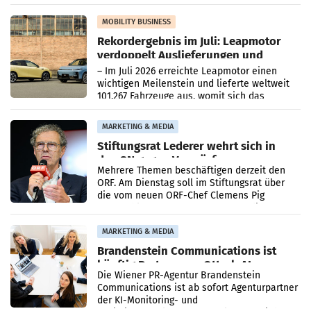
Bundeswettbewerbsbehörde und der
Bundeskartellanwalt
MOBILITY BUSINESS
Rekordergebnis im Juli: Leapmotor
verdoppelt Auslieferungen und
überschreitet die 100.000er-Marke
– Im Juli 2026 erreichte Leapmotor einen
wichtigen Meilenstein und lieferte weltweit
101.267 Fahrzeuge aus, womit sich das
Ergebnis gegenüber Juli 2025 mehr als
verdoppelte (+102
MARKETING & MEDIA
Stiftungsrat Lederer wehrt sich in
den SN gegen Vorwürfe
Mehrere Themen beschäftigen derzeit den
ORF. Am Dienstag soll im Stiftungsrat über
die vom neuen ORF-Chef Clemens Pig
vorgeschlagenen Besetzungen für die
Direktionen abgestimmt werden.
MARKETING & MEDIA
Brandenstein Communications ist
künftig Partner von OtterlyAI
Die Wiener PR-Agentur Brandenstein
Communications ist ab sofort Agenturpartner
der KI-Monitoring- und