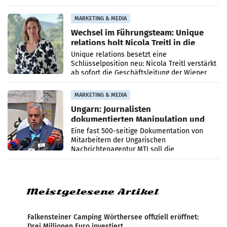
Optimierungsplattform OtterlyAI. Damit baut
die Agentur ihr Leistungsportfolio
MARKETING & MEDIA
Wechsel im Führungsteam: Unique
relations holt Nicola Treitl in die
Geschäftsleitung
Unique relations besetzt eine
Schlüsselposition neu: Nicola Treitl verstärkt
ab sofort die Geschäftsleitung der Wiener
PR-Agentur an der Seite von Josef Kalina und
Anna Kalina-Mahr.
MARKETING & MEDIA
Ungarn: Journalisten
dokumentierten Manipulation und
Zensur
Eine fast 500-seitige Dokumentation von
Mitarbeitern der Ungarischen
Nachrichtenagentur MTI soll die
systematische Nachrichten-Manipulation und
Zensur bei der Agentur während der Zeit
Meistgelesene Artikel
Falkensteiner Camping Wörthersee offiziell eröffnet:
Drei Millionen Euro investiert