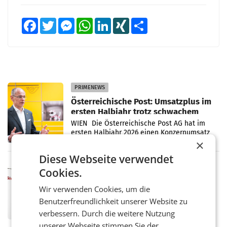
Facebook
Twitter
Messenger
WhatsApp
LinkedIn
XING
Teilen
PRIMENEWS
Österreichische Post: Umsatzplus im
ersten Halbjahr trotz schwachem
Briefgeschäft
WIEN Die Österreichische Post AG hat im
ersten Halbjahr 2026 einen Konzernumsatz
von 1.544,0 Mio. EUR erwirtschaftet, was
×
einem Plus von 3,8 Prozent gegenüber dem
Diese Webseite verwendet
Vergleichszeitraum
MARKETING & MEDIA
Cookies.
ProSiebenSat.1 spart und macht
überraschend viel Gewinn
Wir verwenden Cookies, um die
UNTERFÖHRING/MAILAND/AMSTERDAM. Der
Benutzerfreundlichkeit unserer Website zu
Fernsehkonzern ProSiebenSat.1 hat im
verbessern. Durch die weitere Nutzung
Frühjahr dank Kostensenkungen operativ
wieder Gewinn gemacht und die
unserer Webseite stimmen Sie der