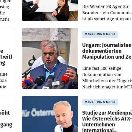
ftigen
Die Wiener PR-Agentur
nstag
Brandenstein Communica
die
ist ab sofort Agenturpar
emens
der KI-Monitoring- und
Optimierungsplattform
MARKETING & MEDIA
OtterlyAI. Damit baut di
Agentur ihr Leistungspor
Ungarn: Journalisten
ue
dokumentierten
Treitl
Manipulation und Ze
ung
Eine fast 500-seitige
eine
Dokumentation von
cola
Mitarbeitern der Ungari
 die
Nachrichtenagentur MTI 
ener
die systematische Nachri
von
Manipulation und Zensur
MARKETING & MEDIA
lina-
der Agentur während de
höht
Studie zur Medienpr
Wie Österreichs ATX-
kgang
Unternehmen
international