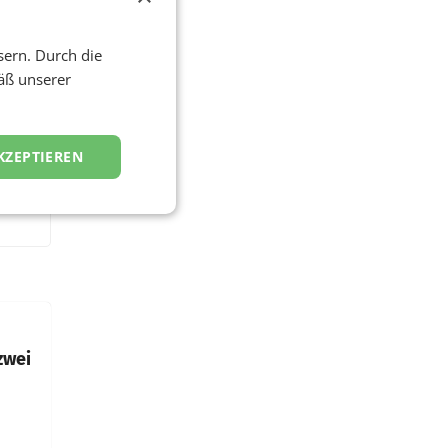
sern. Durch die
äß unserer
KZEPTIEREN
zwei