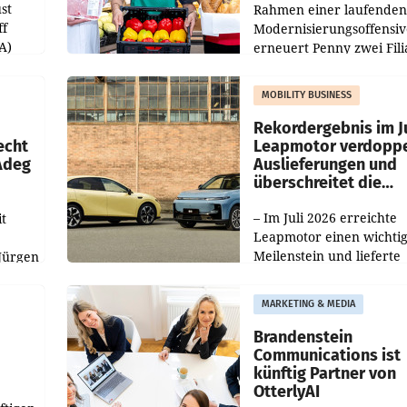
st
Rahmen einer laufenden
ff
Modernisierungsoffensiv
A)
erneuert Penny zwei Fili
Nieder- und Oberösterre
slauf-
Die beiden Standorte lie
MOBILITY BUSINESS
Haag sowie im rund
ilialen
Rekordergebnis im Ju
echt
Leapmotor verdoppe
 Adeg
Auslieferungen und
überschreitet die
100.000er-Marke
– Im Juli 2026 erreichte
t
Leapmotor einen wichti
Meilenstein und lieferte
Jürgen
weltweit 101.267 Fahrze
ich
aus, womit sich das Erge
MARKETING & MEDIA
gegenüber Juli 2025 meh
örde
verdoppelte (+102
walt
Brandenstein
Communications ist
künftig Partner von
OtterlyAI