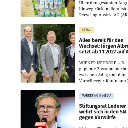
Über den gesamten Augu
hinweg rücken die Altsto
Recycling Austria AG (AR
und der Handelskonzern
Müller die Initiative „Krei
RETAIL
Helden“ in allen
österreichischen Müller-F
Alles bereit für den
Wechsel: Jürgen Albr
setzt ab 1.1.2027 auf
WIENER NEUDORF. – Die
geplante Zusammenarbei
zwischen Adeg und dem
Vorarlberger Kaufmann 
Albrecht ist kartellrechtl
freigegeben: Die
MARKETING & MEDIA
Bundeswettbewerbsbeh
und der Bundeskartellan
Stiftungsrat Lederer
wehrt sich in den SN
gegen Vorwürfe