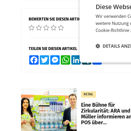
Diese Webse
Wir verwenden Co
BEWERTEN SIE DIESEN ARTIKEL
weitere Nutzung 
Cookie-Richtlinie
DETAILS ANZ
TEILEN SIE DIESEN ARTIKEL
Facebook
Twitter
Messenger
WhatsApp
LinkedIn
XING
Teilen
RETAIL
Eine Bühne für
Zirkularität: ARA und
Müller informieren a
POS über
Kreislauffähigkeit