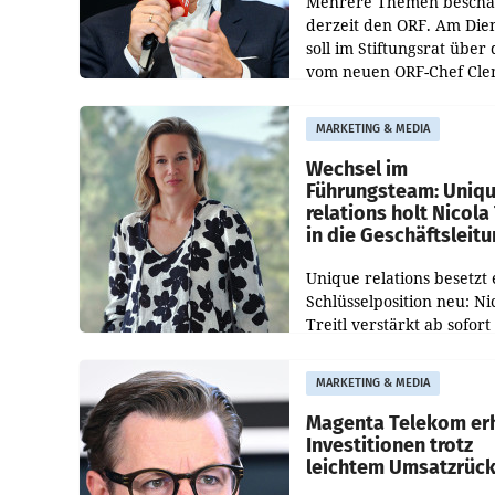
Mehrere Themen beschä
derzeit den ORF. Am Die
soll im Stiftungsrat über 
vom neuen ORF-Chef Cl
Pig vorgeschlagenen
Besetzungen für die
MARKETING & MEDIA
Direktionen abgestimmt
werden.
Wechsel im
Führungsteam: Uniq
relations holt Nicola 
in die Geschäftsleit
Unique relations besetzt 
Schlüsselposition neu: Ni
Treitl verstärkt ab sofort
Geschäftsleitung der Wi
PR-Agentur an der Seite 
MARKETING & MEDIA
Josef Kalina und Anna Ka
Mahr.
Magenta Telekom er
Investitionen trotz
leichtem Umsatzrüc