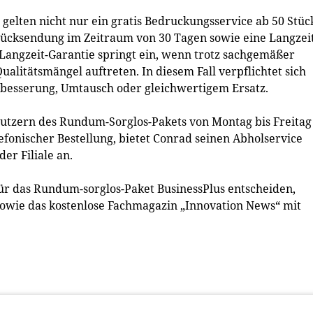
elten nicht nur ein gratis Bedruckungsservice ab 50 Stüc
Rücksendung im Zeitraum von 30 Tagen sowie eine Langzeit
e Langzeit-Garantie springt ein, wenn trotz sachgemäßer
itätsmängel auftreten. In diesem Fall verpflichtet sich
hbesserung, Umtausch oder gleichwertigem Ersatz.
 Nutzern des Rundum-Sorglos-Pakets von Montag bis Freitag
efonischer Bestellung, bietet Conrad seinen Abholservice
er Filiale an.
für das Rundum-sorglos-Paket BusinessPlus entscheiden,
sowie das kostenlose Fachmagazin „Innovation News“ mit