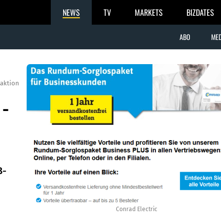
NEWS
TV
MARKETS
BIZDATES
ABO
MED
aktion
 -
B-
Conrad Electric