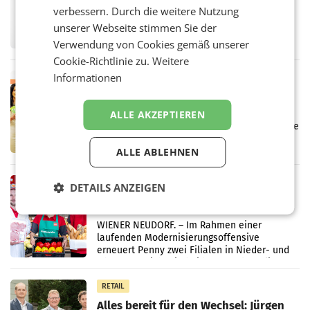
überraschend viel Gewinn
verbessern. Durch die weitere Nutzung
UNTERFÖHRING/MAILAND/AMSTERDAM. Der
unserer Webseite stimmen Sie der
Fernsehkonzern ProSiebenSat.1 hat im
Frühjahr dank Kostensenkungen operativ
Verwendung von Cookies gemäß unserer
wieder Gewinn gemacht und die
Cookie-Richtlinie zu.
Weitere
Markterwartung deutlich übertroffen.
Informationen
RETAIL
Eine Bühne für Zirkularität: ARA und
Müller informieren am POS über
ALLE AKZEPTIEREN
Kreislauffähigkeit
Über den gesamten August hinweg rücken die
Altstoff Recycling Austria AG (ARA) und der
ALLE ABLEHNEN
Handelskonzern Müller die Initiative
„Kreislauf-Helden“ in allen österreichischen
Müller-Filialen
RETAIL
DETAILS ANZEIGEN
Penny modernisiert zwei Filialen in
Ober- und Niederösterreich
WIENER NEUDORF. – Im Rahmen einer
laufenden Modernisierungsoffensive
erneuert Penny zwei Filialen in Nieder- und
Oberösterreich. Die beiden Standorte liegen
in Haag sowie im rund
RETAIL
Alles bereit für den Wechsel: Jürgen