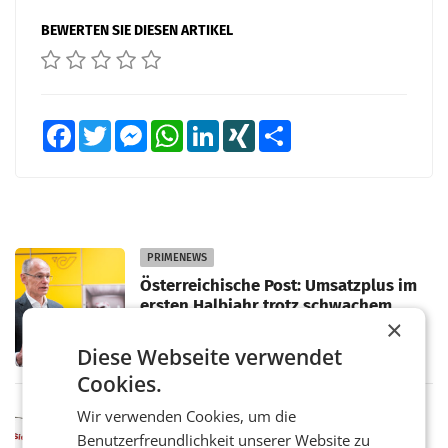
BEWERTEN SIE DIESEN ARTIKEL
Facebook
Twitter
Messenger
WhatsApp
LinkedIn
XING
Teilen
PRIMENEWS
Österreichische Post: Umsatzplus im
ersten Halbjahr trotz schwachem
×
Briefgeschäft
WIEN Die Österreichische Post AG hat im
ersten Halbjahr 2026 einen Konzernumsatz
Diese Webseite verwendet
von 1.544,0 Mio. EUR erwirtschaftet, was
Cookies.
einem Plus von 3,8 Prozent gegenüber dem
Vergleichszeitraum
MARKETING & MEDIA
Wir verwenden Cookies, um die
ProSiebenSat.1 spart und macht
Benutzerfreundlichkeit unserer Website zu