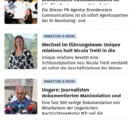
künftig Partner von OtterlyAI
Die Wiener PR-Agentur Brandenstein
Communications ist ab sofort Agenturpartner
der KI-Monitoring- und
Optimierungsplattform OtterlyAI. Damit baut
die Agentur ihr Leistungsportfolio
MARKETING & MEDIA
Wechsel im Führungsteam: Unique
relations holt Nicola Treitl in die
Geschäftsleitung
Unique relations besetzt eine
Schlüsselposition neu: Nicola Treitl verstärkt
ab sofort die Geschäftsleitung der Wiener
PR-Agentur an der Seite von Josef Kalina und
Anna Kalina-Mahr.
MARKETING & MEDIA
Ungarn: Journalisten
dokumentierten Manipulation und
Zensur
Eine fast 500-seitige Dokumentation von
Mitarbeitern der Ungarischen
Nachrichtenagentur MTI soll die
systematische Nachrichten-Manipulation und
Zensur bei der Agentur während der Zeit