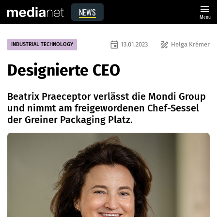
menu
NEWS
Menü
event
draw
13.01.2023
Helga Krémer
INDUSTRIAL TECHNOLOGY
Designierte CEO
Beatrix Praeceptor verlässt die Mondi Group
und nimmt am freigewordenen Chef-Sessel
der Greiner Packaging Platz.