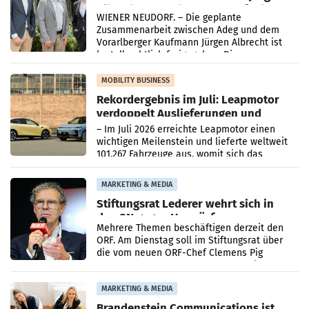
Albrecht setzt ab 1.1.2027 auf Adeg
WIENER NEUDORF. – Die geplante
Zusammenarbeit zwischen Adeg und dem
Vorarlberger Kaufmann Jürgen Albrecht ist
kartellrechtlich freigegeben: Die
Bundeswettbewerbsbehörde und der
Bundeskartellanwalt
MOBILITY BUSINESS
Rekordergebnis im Juli: Leapmotor
verdoppelt Auslieferungen und
überschreitet die 100.000er-Marke
– Im Juli 2026 erreichte Leapmotor einen
wichtigen Meilenstein und lieferte weltweit
101.267 Fahrzeuge aus, womit sich das
Ergebnis gegenüber Juli 2025 mehr als
verdoppelte (+102
MARKETING & MEDIA
Stiftungsrat Lederer wehrt sich in
den SN gegen Vorwürfe
Mehrere Themen beschäftigen derzeit den
ORF. Am Dienstag soll im Stiftungsrat über
die vom neuen ORF-Chef Clemens Pig
vorgeschlagenen Besetzungen für die
Direktionen abgestimmt werden.
MARKETING & MEDIA
Brandenstein Communications ist