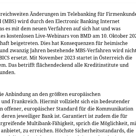
rreichweiten Änderungen im Telebanking für Firmenkund
d (MBS) wird durch den Electronic Banking Internet
s es mit dem neuen Verfahren auf sich hat und was
es kostenlosen Live-Webinars von BMD am 10. Oktober 20
chaft beigetreten. Dies hat Konsequenzen für heimische
rund zwanzig Jahren bestehende MBS-Verfahren wird nich
CS ersetzt. Mit November 2023 startet in Österreich die
m. Das betrifft flächendeckend alle Kreditinstitute und
kunden.
 die Anbindung an den größten europäischen
nd Frankreich. Hiermit vollzieht sich ein bedeutender
 ein offener, europäischer Standard für die Kommunikation
ren jeweiliger Bank ist. Garantiert ist zudem die für
greifende Multibank-Fähigkeit, sprich die Möglichkeit, mi
 anbietet, zu erreichen. Höchste Sicherheitsstandards, die