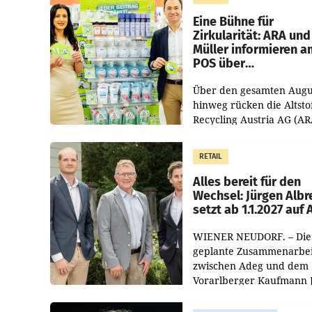
Eine Bühne für
Zirkularität: ARA und
Müller informieren a
POS über
Kreislauffähigkeit
Über den gesamten Augu
hinweg rücken die Altsto
Recycling Austria AG (AR
und der Handelskonzern
Müller die Initiative „Krei
RETAIL
Helden“ in allen
österreichischen Müller-F
Alles bereit für den
Wechsel: Jürgen Albr
setzt ab 1.1.2027 auf
WIENER NEUDORF. – Die
geplante Zusammenarbei
zwischen Adeg und dem
Vorarlberger Kaufmann 
Albrecht ist kartellrechtl
freigegeben: Die