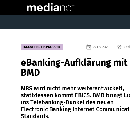
event
draw
29.09.2023
Red
INDUSTRIAL TECHNOLOGY
eBanking-Aufklärung mit
BMD
MBS wird nicht mehr weiterentwickelt,
stattdessen kommt EBICS. BMD bringt Li
ins Telebanking-Dunkel des neuen
Electronic Banking Internet Communicat
Standards.