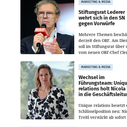
MARKETING & MEDIA
Bundeswettbewerbsbeh
und der Bundeskartellan
Stiftungsrat Lederer
wehrt sich in den SN
gegen Vorwürfe
Mehrere Themen beschä
derzeit den ORF. Am Die
soll im Stiftungsrat über 
vom neuen ORF-Chef Cl
Pig vorgeschlagenen
Besetzungen für die
MARKETING & MEDIA
Direktionen abgestimmt
werden.
Wechsel im
Führungsteam: Uniq
relations holt Nicola 
in die Geschäftsleit
Unique relations besetzt 
Schlüsselposition neu: Ni
Treitl verstärkt ab sofort
Geschäftsleitung der Wi