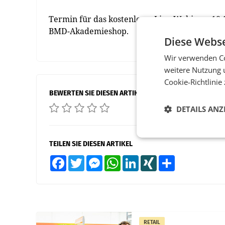
Termin für das kostenloses Live-Webinar: 10.1
BMD-Akademieshop.
Diese Webse
Wir verwenden Co
weitere Nutzung 
Cookie-Richtlinie
BEWERTEN SIE DIESEN ARTIKEL
DETAILS ANZ
TEILEN SIE DIESEN ARTIKEL
Facebook
Twitter
Messenger
WhatsApp
LinkedIn
XING
Teilen
RETAIL