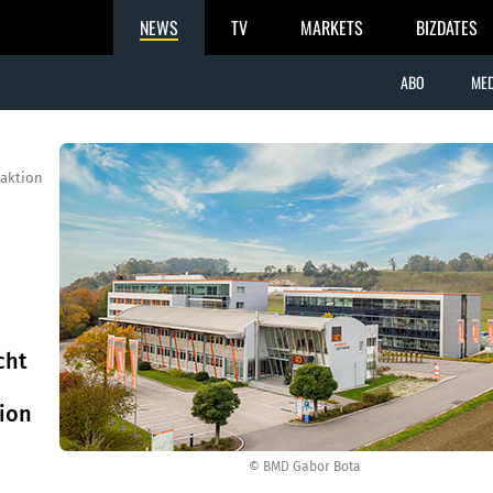
NEWS
TV
MARKETS
BIZDATES
ABO
MED
aktion
cht
ion
© BMD Gabor Bota