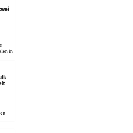
zwei
e
alen in
ich.
gen in
li:
lt
gen
uge
bnis