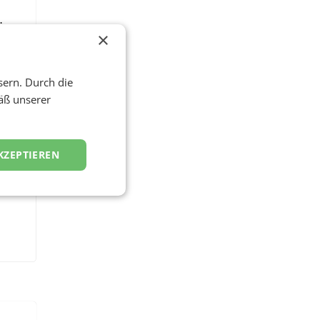
 im
×
sern. Durch die
äß unserer
KZEPTIEREN