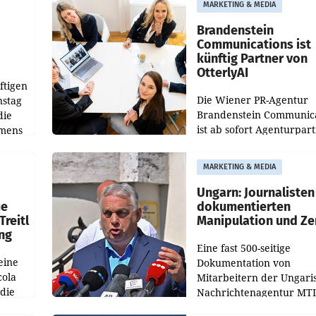
MARKETING & MEDIA
gegenüber Juli 2025 meh
örde
verdoppelte (+102
walt
Brandenstein
Communications ist
künftig Partner von
OtterlyAI
ftigen
Die Wiener PR-Agentur
nstag
Brandenstein Communica
die
ist ab sofort Agenturpar
emens
der KI-Monitoring- und
Optimierungsplattform
MARKETING & MEDIA
OtterlyAI. Damit baut di
Agentur ihr Leistungspor
Ungarn: Journalisten
ue
dokumentierten
Treitl
Manipulation und Ze
ung
Eine fast 500-seitige
eine
Dokumentation von
cola
Mitarbeitern der Ungari
 die
Nachrichtenagentur MTI 
ener
die systematische Nachri