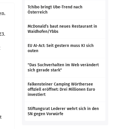
Tchibo bringt Ube-Trend nach
Österreich
en.
McDonald’s baut neues Restaurant in
Waidhofen/Ybbs
23.
EU AI-Act: Seit gestern muss KI sich
t
outen
"Das Suchverhalten im Web verändert
sich gerade stark"
Falkensteiner Camping Wörthersee
offiziell eröffnet: Drei Millionen Euro
investiert
Stiftungsrat Lederer wehrt sich in den
SN gegen Vorwürfe
t