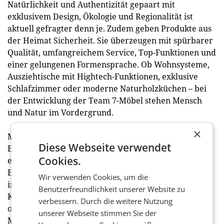
Natürlichkeit und Authentizität gepaart mit
exklusivem Design, Ökologie und Regionalität ist
aktuell gefragter denn je. Zudem geben Produkte aus
der Heimat Sicherheit. Sie überzeugen mit spürbarer
Qualität, umfangreichem Service, Top-Funktionen und
einer gelungenen Formensprache. Ob Wohnsysteme,
Ausziehtische mit Hightech-Funktionen, exklusive
Schlafzimmer oder moderne Naturholzküchen – bei
der Entwicklung der Team 7-Möbel stehen Mensch
und Natur im Vordergrund.
×
Mit den Einrichtungskonzepten des Naturholz-
Diese Webseite verwendet
Experten lassen sich alle Lebensbereiche hochwertig
Cookies.
einrichten. Vom Wohnen inklusive Home-
Entertainment über komplette Schlafsysteme und
Wir verwenden Cookies, um die
individuelle Raumgestaltungen sowie ökologische
Benutzerfreundlichkeit unserer Website zu
Kinderzimmer bis hin zu Naturholzküchen mit
verbessern. Durch die weitere Nutzung
offenem Übergang zum Speisen. Damit trifft die
unserer Webseite stimmen Sie der
Marke die Wünsche der Verbraucher. Denn Team 7