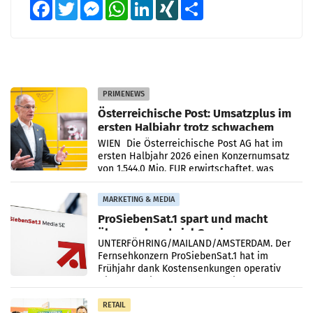
Facebook
Twitter
Messenger
WhatsApp
LinkedIn
XING
Teilen
PRIMENEWS
Österreichische Post: Umsatzplus im
ersten Halbjahr trotz schwachem
Briefgeschäft
WIEN Die Österreichische Post AG hat im
ersten Halbjahr 2026 einen Konzernumsatz
von 1.544,0 Mio. EUR erwirtschaftet, was
einem Plus von 3,8 Prozent gegenüber dem
Vergleichszeitraum
MARKETING & MEDIA
ProSiebenSat.1 spart und macht
überraschend viel Gewinn
UNTERFÖHRING/MAILAND/AMSTERDAM. Der
Fernsehkonzern ProSiebenSat.1 hat im
Frühjahr dank Kostensenkungen operativ
wieder Gewinn gemacht und die
Markterwartung deutlich übertroffen.
RETAIL