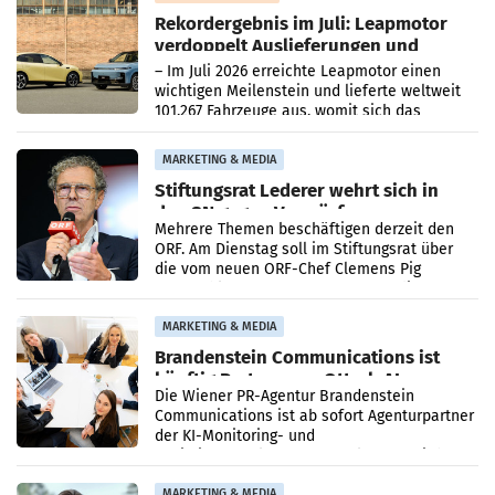
Rekordergebnis im Juli: Leapmotor
verdoppelt Auslieferungen und
überschreitet die 100.000er-Marke
– Im Juli 2026 erreichte Leapmotor einen
wichtigen Meilenstein und lieferte weltweit
101.267 Fahrzeuge aus, womit sich das
Ergebnis gegenüber Juli 2025 mehr als
verdoppelte (+102
MARKETING & MEDIA
Stiftungsrat Lederer wehrt sich in
den SN gegen Vorwürfe
Mehrere Themen beschäftigen derzeit den
ORF. Am Dienstag soll im Stiftungsrat über
die vom neuen ORF-Chef Clemens Pig
vorgeschlagenen Besetzungen für die
Direktionen abgestimmt werden.
MARKETING & MEDIA
Brandenstein Communications ist
künftig Partner von OtterlyAI
Die Wiener PR-Agentur Brandenstein
Communications ist ab sofort Agenturpartner
der KI-Monitoring- und
Optimierungsplattform OtterlyAI. Damit baut
die Agentur ihr Leistungsportfolio
MARKETING & MEDIA