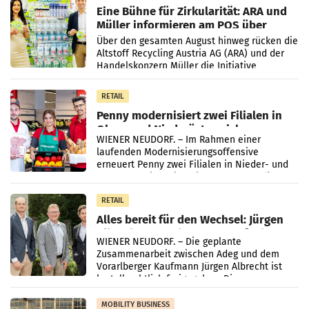
Eine Bühne für Zirkularität: ARA und
Müller informieren am POS über
Kreislauffähigkeit
Über den gesamten August hinweg rücken die
Altstoff Recycling Austria AG (ARA) und der
Handelskonzern Müller die Initiative
„Kreislauf-Helden“ in allen österreichischen
Müller-Filialen
RETAIL
Penny modernisiert zwei Filialen in
Ober- und Niederösterreich
WIENER NEUDORF. – Im Rahmen einer
laufenden Modernisierungsoffensive
erneuert Penny zwei Filialen in Nieder- und
Oberösterreich. Die beiden Standorte liegen
in Haag sowie im rund
RETAIL
Alles bereit für den Wechsel: Jürgen
Albrecht setzt ab 1.1.2027 auf Adeg
WIENER NEUDORF. – Die geplante
Zusammenarbeit zwischen Adeg und dem
Vorarlberger Kaufmann Jürgen Albrecht ist
kartellrechtlich freigegeben: Die
Bundeswettbewerbsbehörde und der
Bundeskartellanwalt
MOBILITY BUSINESS