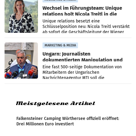
Wechsel im Führungsteam: Unique
relations holt Nicola Treitl in die
Geschäftsleitung
Unique relations besetzt eine
Schlüsselposition neu: Nicola Treitl verstärkt
ab sofort die Geschäftsleitung der Wiener
PR-Agentur an der Seite von Josef Kalina und
Anna Kalina-Mahr.
MARKETING & MEDIA
Ungarn: Journalisten
dokumentierten Manipulation und
Zensur
Eine fast 500-seitige Dokumentation von
Mitarbeitern der Ungarischen
Nachrichtenagentur MTI soll die
systematische Nachrichten-Manipulation und
Zensur bei der Agentur während der Zeit
Meistgelesene Artikel
Falkensteiner Camping Wörthersee offiziell eröffnet:
Drei Millionen Euro investiert