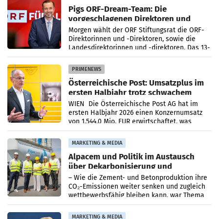
Pigs ORF-Dream-Team: Die
vorgeschlagenen Direktoren und
Direktorinnen
Morgen wählt der ORF Stiftungsrat die ORF-
Direktorinnen und -Direktoren, sowie die
Landesdirektorinnen und -direktoren. Das 13-
köpfige Wunschteam des ab 1. Jänner 2027
amtierenden
PRIMENEWS
Österreichische Post: Umsatzplus im
ersten Halbjahr trotz schwachem
Briefgeschäft
WIEN Die Österreichische Post AG hat im
ersten Halbjahr 2026 einen Konzernumsatz
von 1.544,0 Mio. EUR erwirtschaftet, was
einem Plus von 3,8 Prozent gegenüber dem
Vergleichszeitraum
MARKETING & MEDIA
Alpacem und Politik im Austausch
über Dekarbonisierung und
Energiepreise
– Wie die Zement- und Betonproduktion ihre
CO₂-Emissionen weiter senken und zugleich
wettbewerbsfähig bleiben kann, war Thema
eines Treffens zwischen Staatssekretärin
Elisabeth
MARKETING & MEDIA