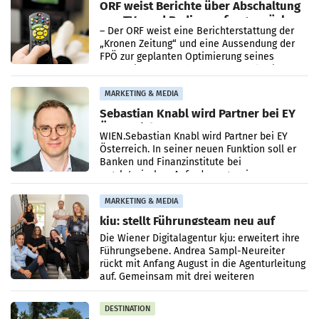
ORF weist Berichte über Abschaltung
von TV- und Radioempfang zurück
– Der ORF weist eine Berichterstattung der
„Kronen Zeitung“ und eine Aussendung der
FPÖ zur geplanten Optimierung seines
terrestrischen Sendernetzes zurück. Die
Darstellung,
MARKETING & MEDIA
Sebastian Knabl wird Partner bei EY
Österreich
WIEN.Sebastian Knabl wird Partner bei EY
Österreich. In seiner neuen Funktion soll er
Banken und Finanzinstitute bei
regulatorischen Anforderungen, im
Risikomanagement und bei
Transformationsprojekten
MARKETING & MEDIA
kju: stellt Führungsteam neu auf
Die Wiener Digitalagentur kju: erweitert ihre
Führungsebene. Andrea Sampl-Neureiter
rückt mit Anfang August in die Agenturleitung
auf. Gemeinsam mit drei weiteren
Neubesetzungen entsteht
DESTINATION