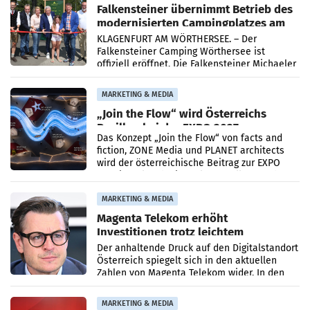
Falkensteiner übernimmt Betrieb des
modernisierten Campingplatzes am
Wörthersee
KLAGENFURT AM WÖRTHERSEE. – Der
Falkensteiner Camping Wörthersee ist
offiziell eröffnet. Die Falkensteiner Michaeler
Tourism Group (FMTG) und die Stadtwerke
Klagenfurt haben den
MARKETING & MEDIA
„Join the Flow“ wird Österreichs
Pavillon bei der EXPO 2027
Das Konzept „Join the Flow“ von facts and
fiction, ZONE Media und PLANET architects
wird der österreichische Beitrag zur EXPO
2027 in Belgrad. Die Weltausstellung findet
von 15.
MARKETING & MEDIA
Magenta Telekom erhöht
Investitionen trotz leichtem
Umsatzrückgang
Der anhaltende Druck auf den Digitalstandort
Österreich spiegelt sich in den aktuellen
Zahlen von Magenta Telekom wider. In den
ersten sechs Monaten des laufenden Jahres
verzeichnete
MARKETING & MEDIA