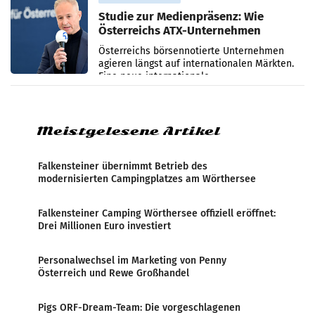
Studie zur Medienpräsenz: Wie
Österreichs ATX-Unternehmen
international wahrgenommen
Österreichs börsennotierte Unternehmen
werden
agieren längst auf internationalen Märkten.
Eine neue internationale
Medienresonanzanalyse untersucht die
weltweite Berichterstattung über
Meistgelesene Artikel
Falkensteiner übernimmt Betrieb des
modernisierten Campingplatzes am Wörthersee
Falkensteiner Camping Wörthersee offiziell eröffnet:
Drei Millionen Euro investiert
Personalwechsel im Marketing von Penny
Österreich und Rewe Großhandel
Pigs ORF-Dream-Team: Die vorgeschlagenen