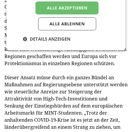
Gerdemann, dass sich Europa auf seine
ALLE AKZEPTIEREN
technologischen Kernkompetenzen konzentriert und
diese konsequent ausbaut. Dazu gehöre auch der
ALLE ABLEHNEN
Schutz dieser Kompetenzen vor interkontinentalen
M&A-Aktivitäten. Nur wenn Europa eigene
DETAILS ANZEIGEN
technologische „Assets“ mit globaler Bedeutung halte,
könne eine wechselseitige Abhängigkeit zwischen den
Regionen geschaffen werden und Europa sich vor
Protektionismus in einzelnen Regionen schützen.
Dieser Ansatz müsse durch ein ganzes Bündel an
Maßnahmen auf Regierungsebene unterstützt werden
wie steuerliche Anreize zur Steigerung der
Attraktivität von High-Tech-Investitionen und
Senkung der Einstiegshürden auf dem europäischen
Arbeitsmarkt für MINT-Studenten. „Trotz der
anhaltenden COVID-19-Krise ist es jetzt an der Zeit,
länderübergreifend an einem Strang zu ziehen, um