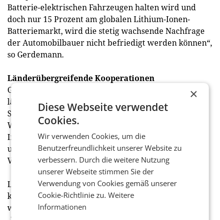
Batterie-elektrischen Fahrzeugen halten wird und
doch nur 15 Prozent am globalen Lithium-Ionen-
Batteriemarkt, wird die stetig wachsende Nachfrage
der Automobilbauer nicht befriedigt werden können“,
so Gerdemann.
Länderübergreifende Kooperationen
Gerdemann empfiehlt, dass sich Unternehmen in
×
länderübergreifenden Kooperationen mittels
Diese Webseite verwendet
Schutzmaßnahmen entlang der gesamten
Cookies.
Wertschöpfung von Forschung und Entwicklung,
Wir verwenden Cookies, um die
Innovation, geistigem Eigentum bis hin zu Lieferung
Benutzerfreundlichkeit unserer Website zu
und Fertigung gegen Störungen der globalen
verbessern. Durch die weitere Nutzung
Versorgung mit Technologie absichern.
unserer Webseite stimmen Sie der
Verwendung von Cookies gemäß unserer
Laut Gerdemann besitzt heute keine Region den
Cookie-Richtlinie zu.
Weitere
kompletten „Technologie-Stack“ für High-Tech. Auch
Informationen
wenn China sich zum Ziel gesetzt hat, den
„Technologie-Stack“ lokal zu besetzen, empfiehlt