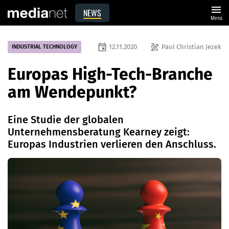
menu
NEWS
Menü
event
draw
12.11.2020
Paul Christian Jezek
INDUSTRIAL TECHNOLOGY
Europas High-Tech-Branche
am Wendepunkt?
Eine Studie der globalen
Unternehmensberatung Kearney zeigt:
Europas Industrien verlieren den Anschluss.