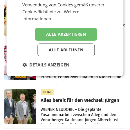
Verwendung von Cookies gemäß unserer
RETAIL
Cookie-Richtlinie zu.
Weitere
Eine Bühne für Zirkularität: ARA und
Müller informieren am POS über
Informationen
Kreislauffähigkeit
Über den gesamten August hinweg rücken die
Altstoff Recycling Austria AG (ARA) und der
ALLE AKZEPTIEREN
Handelskonzern Müller die Initiative
„Kreislauf-Helden“ in allen österreichischen
Müller-Filialen
RETAIL
ALLE ABLEHNEN
Penny modernisiert zwei Filialen in
Ober- und Niederösterreich
DETAILS ANZEIGEN
WIENER NEUDORF. – Im Rahmen einer
laufenden Modernisierungsoffensive
erneuert Penny zwei Filialen in Nieder- und
Oberösterreich. Die beiden Standorte liegen
in Haag sowie im rund
RETAIL
Alles bereit für den Wechsel: Jürgen
Albrecht setzt ab 1.1.2027 auf Adeg
WIENER NEUDORF. – Die geplante
Zusammenarbeit zwischen Adeg und dem
Vorarlberger Kaufmann Jürgen Albrecht ist
kartellrechtlich freigegeben: Die