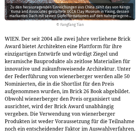
Zu den herausragenden Einreichungen aus China zählt das von Kengo
Kuma and Associates gestaltete UCCA Clay Museum in Yixing, dessen
markantes Dach mit seinen Gipfelformationen auf den nahegelegenen
Berg Shushan referenziert.
© Fangfang Tian
WIEN. Der seit 2004 alle zwei Jahre verliehene Brick
Award bietet Architekten eine Plattform für ihre
einzigartigen Entwürfe und würdigt Ziegel und
keramische Bauprodukte als zeitlose Materialien für
innovative und zukunftsweisende Architektur. Unter
der Federführung von wienerberger werden alle 50
Nominierten, die in die Shortlist für den Preis
aufgenommen wurden, im Brick 26 Book abgebildet.
Obwohl wienerberger den Preis organisiert und
ausrichtet, wird der Brick Award unabhängig
vergeben. Die Verwendung von wienerberger
Produkten ist weder Voraussetzung für die Teilnahme
noch ein entscheidender Faktor im Auswahlverfahren.