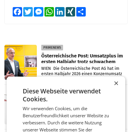
Facebook
Twitter
Messenger
WhatsApp
LinkedIn
XING
Teilen
PRIMENEWS
Österreichische Post: Umsatzplus im
ersten Halbjahr trotz schwachem
Briefgeschäft
WIEN Die Österreichische Post AG hat im
ersten Halbjahr 2026 einen Konzernumsatz
von 1.544,0 Mio. EUR erwirtschaftet, was
×
einem Plus von 3,8 Prozent gegenüber dem
Diese Webseite verwendet
Vergleichszeitraum
MARKETING & MEDIA
Cookies.
ProSiebenSat.1 spart und macht
überraschend viel Gewinn
Wir verwenden Cookies, um die
UNTERFÖHRING/MAILAND/AMSTERDAM. Der
Benutzerfreundlichkeit unserer Website zu
Fernsehkonzern ProSiebenSat.1 hat im
Frühjahr dank Kostensenkungen operativ
verbessern. Durch die weitere Nutzung
wieder Gewinn gemacht und die
unserer Webseite stimmen Sie der
Markterwartung deutlich übertroffen.