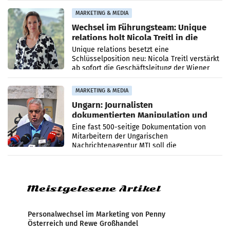
die Agentur ihr Leistungsportfolio
MARKETING & MEDIA
Wechsel im Führungsteam: Unique
relations holt Nicola Treitl in die
Geschäftsleitung
Unique relations besetzt eine
Schlüsselposition neu: Nicola Treitl verstärkt
ab sofort die Geschäftsleitung der Wiener
PR-Agentur an der Seite von Josef Kalina und
Anna Kalina-Mahr.
MARKETING & MEDIA
Ungarn: Journalisten
dokumentierten Manipulation und
Zensur
Eine fast 500-seitige Dokumentation von
Mitarbeitern der Ungarischen
Nachrichtenagentur MTI soll die
systematische Nachrichten-Manipulation und
Zensur bei der Agentur während der Zeit
Meistgelesene Artikel
Personalwechsel im Marketing von Penny
Österreich und Rewe Großhandel