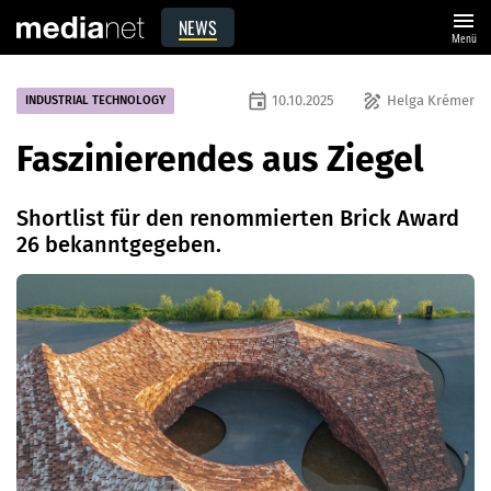
menu
NEWS
Menü
event
draw
10.10.2025
Helga Krémer
INDUSTRIAL TECHNOLOGY
Faszinierendes aus Ziegel
Shortlist für den renommierten Brick Award
26 bekanntgegeben.