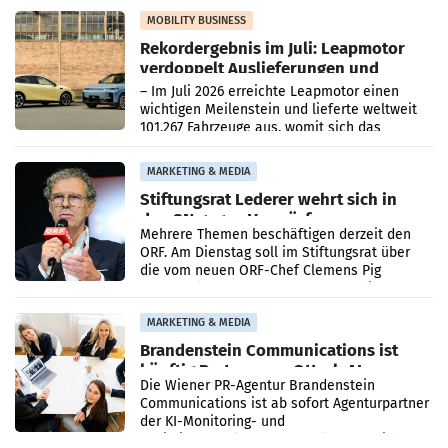
Bundeswettbewerbsbehörde und der
Bundeskartellanwalt
MOBILITY BUSINESS
Rekordergebnis im Juli: Leapmotor
verdoppelt Auslieferungen und
überschreitet die 100.000er-Marke
– Im Juli 2026 erreichte Leapmotor einen
wichtigen Meilenstein und lieferte weltweit
101.267 Fahrzeuge aus, womit sich das
Ergebnis gegenüber Juli 2025 mehr als
verdoppelte (+102
MARKETING & MEDIA
Stiftungsrat Lederer wehrt sich in
den SN gegen Vorwürfe
Mehrere Themen beschäftigen derzeit den
ORF. Am Dienstag soll im Stiftungsrat über
die vom neuen ORF-Chef Clemens Pig
vorgeschlagenen Besetzungen für die
Direktionen abgestimmt werden.
MARKETING & MEDIA
Brandenstein Communications ist
künftig Partner von OtterlyAI
Die Wiener PR-Agentur Brandenstein
Communications ist ab sofort Agenturpartner
der KI-Monitoring- und
Optimierungsplattform OtterlyAI. Damit baut