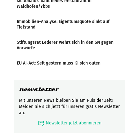
McDonald’s baut neues Restaurant in
Waidhofen/Ybbs
Immobilien-Analyse: Eigentumsquote sinkt auf
Tiefstand
Stiftungsrat Lederer wehrt sich in den SN gegen
Vorwürfe
EU AI-Act: Seit gestern muss KI sich outen
newsletter
Mit unseren News bleiben Sie am Puls der Zeit!
Melden Sie sich jetzt für unseren gratis Newsletter
an.
mark_email_read
Newsletter jetzt abonnieren