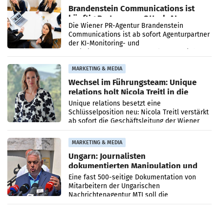
Brandenstein Communications ist
künftig Partner von OtterlyAI
Die Wiener PR-Agentur Brandenstein
Communications ist ab sofort Agenturpartner
der KI-Monitoring- und
Optimierungsplattform OtterlyAI. Damit baut
die Agentur ihr Leistungsportfolio
MARKETING & MEDIA
Wechsel im Führungsteam: Unique
relations holt Nicola Treitl in die
Geschäftsleitung
Unique relations besetzt eine
Schlüsselposition neu: Nicola Treitl verstärkt
ab sofort die Geschäftsleitung der Wiener
PR-Agentur an der Seite von Josef Kalina und
Anna Kalina-Mahr.
MARKETING & MEDIA
Ungarn: Journalisten
dokumentierten Manipulation und
Zensur
Eine fast 500-seitige Dokumentation von
Mitarbeitern der Ungarischen
Nachrichtenagentur MTI soll die
systematische Nachrichten-Manipulation und
Zensur bei der Agentur während der Zeit