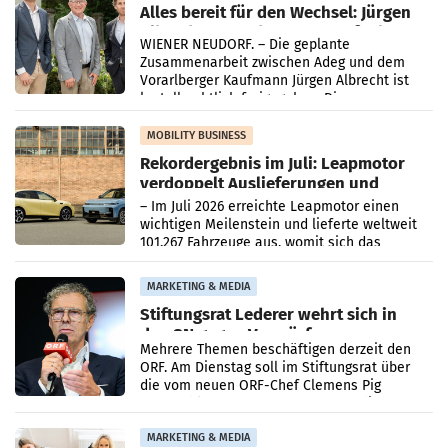
Alles bereit für den Wechsel: Jürgen
Albrecht setzt ab 1.1.2027 auf Adeg
WIENER NEUDORF. – Die geplante
Zusammenarbeit zwischen Adeg und dem
Vorarlberger Kaufmann Jürgen Albrecht ist
kartellrechtlich freigegeben: Die
Bundeswettbewerbsbehörde und der
Bundeskartellanwalt
MOBILITY BUSINESS
Rekordergebnis im Juli: Leapmotor
verdoppelt Auslieferungen und
überschreitet die 100.000er-Marke
– Im Juli 2026 erreichte Leapmotor einen
wichtigen Meilenstein und lieferte weltweit
101.267 Fahrzeuge aus, womit sich das
Ergebnis gegenüber Juli 2025 mehr als
verdoppelte (+102
MARKETING & MEDIA
Stiftungsrat Lederer wehrt sich in
den SN gegen Vorwürfe
Mehrere Themen beschäftigen derzeit den
ORF. Am Dienstag soll im Stiftungsrat über
die vom neuen ORF-Chef Clemens Pig
vorgeschlagenen Besetzungen für die
Direktionen abgestimmt werden.
MARKETING & MEDIA