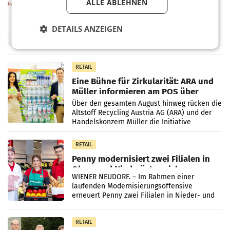
ALLE ABLEHNEN
ProSiebenSat.1 spart und macht
überraschend viel Gewinn
UNTERFÖHRING/MAILAND/AMSTERDAM. Der
DETAILS ANZEIGEN
Fernsehkonzern ProSiebenSat.1 hat im
Frühjahr dank Kostensenkungen operativ
wieder Gewinn gemacht und die
Markterwartung deutlich übertroffen.
RETAIL
Eine Bühne für Zirkularität: ARA und
Müller informieren am POS über
Kreislauffähigkeit
Über den gesamten August hinweg rücken die
Altstoff Recycling Austria AG (ARA) und der
Handelskonzern Müller die Initiative
„Kreislauf-Helden“ in allen österreichischen
Müller-Filialen
RETAIL
Penny modernisiert zwei Filialen in
Ober- und Niederösterreich
WIENER NEUDORF. – Im Rahmen einer
laufenden Modernisierungsoffensive
erneuert Penny zwei Filialen in Nieder- und
Oberösterreich. Die beiden Standorte liegen
in Haag sowie im rund
RETAIL