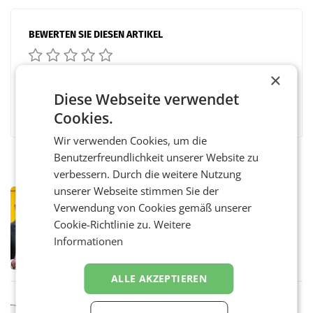
BEWERTEN SIE DIESEN ARTIKEL
×
Diese Webseite verwendet
Facebook
Twitter
Messenger
WhatsApp
LinkedIn
XING
Teilen
Cookies.
Wir verwenden Cookies, um die
Benutzerfreundlichkeit unserer Website zu
verbessern. Durch die weitere Nutzung
unserer Webseite stimmen Sie der
PRIMENEWS
Verwendung von Cookies gemäß unserer
Österreichische Post: Umsatzplus im
Cookie-Richtlinie zu.
Weitere
ersten Halbjahr trotz schwachem
Briefgeschäft
Informationen
WIEN Die Österreichische Post AG hat im
ersten Halbjahr 2026 einen Konzernumsatz
von 1.544,0 Mio. EUR erwirtschaftet, was
ALLE AKZEPTIEREN
einem Plus von 3,8 Prozent gegenüber dem
Vergleichszeitraum
MARKETING & MEDIA