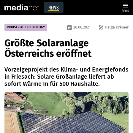
menu
NEWS
Menü
event
draw
20.08.2021
Helga Krémer
INDUSTRIAL TECHNOLOGY
Größte Solaranlage
Österreichs eröffnet
Vorzeigeprojekt des Klima- und Energiefonds
in Friesach: Solare Großanlage liefert ab
sofort Wärme In für 500 Haushalte.