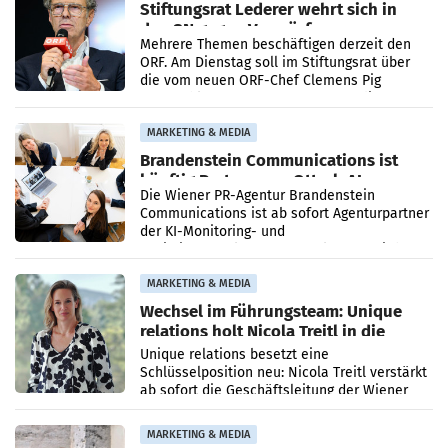
Stiftungsrat Lederer wehrt sich in
den SN gegen Vorwürfe
Mehrere Themen beschäftigen derzeit den
ORF. Am Dienstag soll im Stiftungsrat über
die vom neuen ORF-Chef Clemens Pig
vorgeschlagenen Besetzungen für die
Direktionen abgestimmt werden.
MARKETING & MEDIA
Brandenstein Communications ist
künftig Partner von OtterlyAI
Die Wiener PR-Agentur Brandenstein
Communications ist ab sofort Agenturpartner
der KI-Monitoring- und
Optimierungsplattform OtterlyAI. Damit baut
die Agentur ihr Leistungsportfolio
MARKETING & MEDIA
Wechsel im Führungsteam: Unique
relations holt Nicola Treitl in die
Geschäftsleitung
Unique relations besetzt eine
Schlüsselposition neu: Nicola Treitl verstärkt
ab sofort die Geschäftsleitung der Wiener
PR-Agentur an der Seite von Josef Kalina und
Anna Kalina-Mahr.
MARKETING & MEDIA