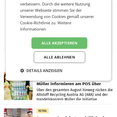
verbessern. Durch die weitere Nutzung
unserer Webseite stimmen Sie der
BEWERTEN SIE DIESEN ARTIKEL
Verwendung von Cookies gemäß unserer
Cookie-Richtlinie zu.
Weitere
Informationen
Facebook
Twitter
Messenger
WhatsApp
LinkedIn
XING
Teilen
ALLE AKZEPTIEREN
ALLE ABLEHNEN
DETAILS ANZEIGEN
RETAIL
Eine Bühne für Zirkularität: ARA und
Müller informieren am POS über
Kreislauffähigkeit
Über den gesamten August hinweg rücken die
Altstoff Recycling Austria AG (ARA) und der
Handelskonzern Müller die Initiative
„Kreislauf-Helden“ in allen österreichischen
Müller-Filialen
RETAIL