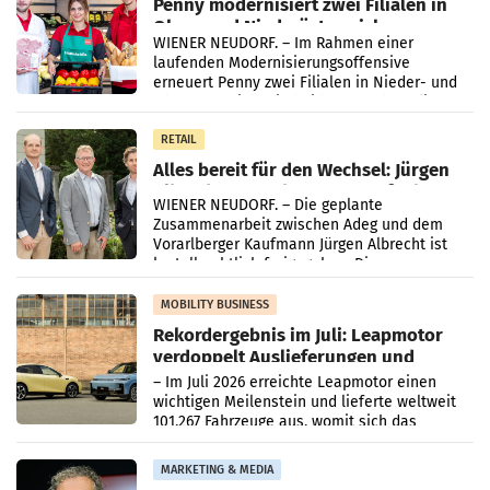
Penny modernisiert zwei Filialen in
Ober- und Niederösterreich
WIENER NEUDORF. – Im Rahmen einer
laufenden Modernisierungsoffensive
erneuert Penny zwei Filialen in Nieder- und
Oberösterreich. Die beiden Standorte liegen
in Haag sowie im rund
RETAIL
Alles bereit für den Wechsel: Jürgen
Albrecht setzt ab 1.1.2027 auf Adeg
WIENER NEUDORF. – Die geplante
Zusammenarbeit zwischen Adeg und dem
Vorarlberger Kaufmann Jürgen Albrecht ist
kartellrechtlich freigegeben: Die
Bundeswettbewerbsbehörde und der
Bundeskartellanwalt
MOBILITY BUSINESS
Rekordergebnis im Juli: Leapmotor
verdoppelt Auslieferungen und
überschreitet die 100.000er-Marke
– Im Juli 2026 erreichte Leapmotor einen
wichtigen Meilenstein und lieferte weltweit
101.267 Fahrzeuge aus, womit sich das
Ergebnis gegenüber Juli 2025 mehr als
verdoppelte (+102
MARKETING & MEDIA