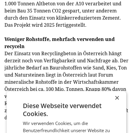
1.000 Tonnen Altbeton von der A10 verarbeitet und
beim Bau 35 Tonnen CO2 gespart, unter anderem
durch den Einsatz von klinkerreduziertem Zement.
Das Projekt wird 2025 fertiggestellt.
Weniger Rohstoffe, mehrfach verwenden und
recyceln
Der Einsatz von Recyclingbeton in Österreich hängt
derzeit noch von Verfügbarkeit und Nachfrage ab. Der
jährliche Bedarf an Baurohstoffen wie Sand, Kies, Ton
und Natursteinen liegt in Österreich laut Forum
mineralische Rohstoffe in der Wirtschaftskammer
Österreich bei ca. 100 Mio. Tonnen. Knapp 80% davon
×
werden in der Bauwirtschaft verwendet. Diese
Ressourcen durch Wiederverwendung und Recycling
Diese Webseite verwendet
zu schonen, bringt das zirkuläre Bauen voran und hilft
Cookies.
dem Klima.
Wir verwenden Cookies, um die
Benutzerfreundlichkeit unserer Website zu