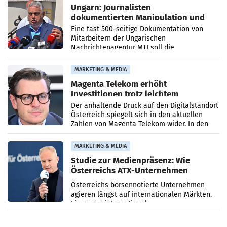
Ungarn: Journalisten
dokumentierten Manipulation und
Zensur
Eine fast 500-seitige Dokumentation von
Mitarbeitern der Ungarischen
Nachrichtenagentur MTI soll die
systematische Nachrichten-Manipulation und
Zensur bei der Agentur während der Zeit
MARKETING & MEDIA
Magenta Telekom erhöht
Investitionen trotz leichtem
Umsatzrückgang
Der anhaltende Druck auf den Digitalstandort
Österreich spiegelt sich in den aktuellen
Zahlen von Magenta Telekom wider. In den
ersten sechs Monaten des laufenden Jahres
verzeichnete
MARKETING & MEDIA
Studie zur Medienpräsenz: Wie
Österreichs ATX-Unternehmen
international wahrgenommen
Österreichs börsennotierte Unternehmen
werden
agieren längst auf internationalen Märkten.
Eine neue internationale
Medienresonanzanalyse untersucht die
weltweite Berichterstattung über