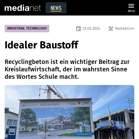
menu
NEWS
Menü
event
draw
22.03.2024
Redaktion
INDUSTRIAL TECHNOLOGY
Idealer Baustoff
Recyclingbeton ist ein wichtiger Beitrag zur
Kreislaufwirtschaft, der im wahrsten Sinne
des Wortes Schule macht.