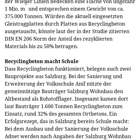
der Wiener Linien bedecken eine Fläche von ungefähr
2
1 Mio. m
und entsprechen einem Gewicht von ca.
375.000 Tonnen. Würden die aktuell eingesetzten
Gleistragplatten durch Platten aus Recyclingbeton
ausgetauscht, könnte laut der in der Studie zitierten
DIN EN 206 Norm der Anteil des rezyklierten
Materials bis zu 50% betragen.
Recyclingbeton macht Schule
Dass Recyclingbeton funktioniert, belegen auch zwei
Bauprojekte aus Salzburg. Bei der Sanierung und
Erweiterung der Volksschule Anif nützte der
gemeinnützige Bauträger Salzburg Wohnbau den
Altbestand als Rohstofflager. Insgesamt kamen dort
laut Bauträger 1.600 Tonnen Recyclingbeton zum
Einsatz, rund 32% des gesamten Ortbetons. Ein
Erfolgsrezept, das in Salzburg bereits Schule macht:
Bei dem Ausbau und der Sanierung der Volksschule
Adnet werden nach Angaben der Salzburg Wohnbau