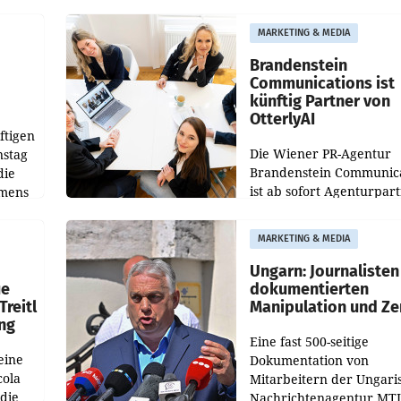
weltweit 101.267 Fahrze
ich
aus, womit sich das Erge
MARKETING & MEDIA
gegenüber Juli 2025 meh
örde
verdoppelte (+102
walt
Brandenstein
Communications ist
künftig Partner von
OtterlyAI
ftigen
Die Wiener PR-Agentur
nstag
Brandenstein Communica
die
ist ab sofort Agenturpar
emens
der KI-Monitoring- und
Optimierungsplattform
MARKETING & MEDIA
OtterlyAI. Damit baut di
Agentur ihr Leistungspor
Ungarn: Journalisten
ue
dokumentierten
Treitl
Manipulation und Ze
ung
Eine fast 500-seitige
eine
Dokumentation von
cola
Mitarbeitern der Ungari
 die
Nachrichtenagentur MTI 