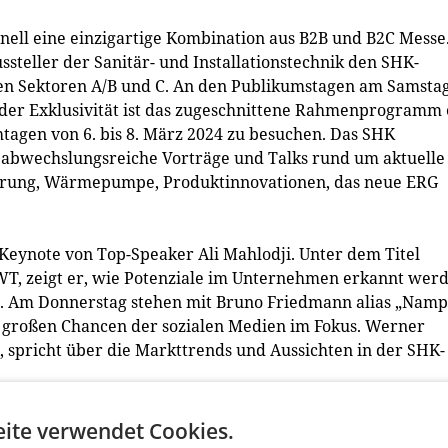
nell eine einzigartige Kombination aus B2B und B2C Messe
ssteller der Sanitär- und Installationstechnik den SHK-
den Sektoren A/B und C. An den Publikumstagen am Samsta
 der Exklusivität ist das zugeschnittene Rahmenprogramm 
tagen von 6. bis 8. März 2024 zu besuchen. Das SHK
a abwechslungsreiche Vorträge und Talks rund um aktuelle
erung, Wärmepumpe, Produktinnovationen, das neue ERG
Keynote von Top-Speaker Ali Mahlodji. Unter dem Titel
WT, zeigt er, wie Potenziale im Unternehmen erkannt wer
. Am Donnerstag stehen mit Bruno Friedmann alias „Namp
e großen Chancen der sozialen Medien im Fokus. Werner
, spricht über die Markttrends und Aussichten in der SHK-
ite verwendet Cookies.
Sanitärsystemen der SHK-Branche spielt der Baubereich ei