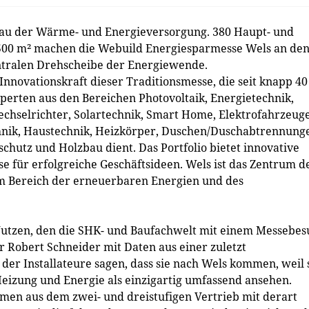
bau der Wärme- und Energieversorgung. 380 Haupt- und
0.500 m² machen die Webuild Energiesparmesse Wels an de
entralen Drehscheibe der Energiewende.
 Innovationskraft dieser Traditionsmesse, die seit knapp 40
perten aus den Bereichen Photovoltaik, Energietechnik,
hselrichter, Solartechnik, Smart Home, Elektrofahrzeuge
hnik, Haustechnik, Heizkörper, Duschen/Duschabtrennung
hutz und Holzbau dient. Das Portfolio bietet innovative
e für erfolgreiche Geschäftsideen. Wels ist das Zentrum d
im Bereich der erneuerbaren Energien und des
 Nutzen, den die SHK- und Baufachwelt mit einem Messebes
r Robert Schneider mit Daten aus einer zuletzt
er Installateure sagen, dass sie nach Wels kommen, weil 
Heizung und Energie als einzigartig umfassend ansehen.
en aus dem zwei- und dreistufigen Vertrieb mit derart