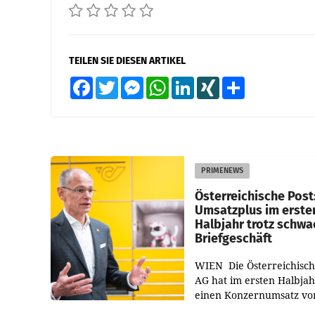
TEILEN SIE DIESEN ARTIKEL
Facebook
Twitter
Messenger
WhatsApp
LinkedIn
XING
Teilen
PRIMENEWS
Österreichische Post
Umsatzplus im erste
Halbjahr trotz schw
Briefgeschäft
WIEN Die Österreichisch
AG hat im ersten Halbja
einen Konzernumsatz vo
1.544,0 Mio. EUR