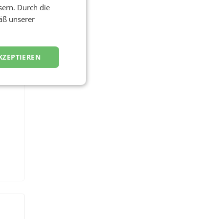
sern. Durch die
nder
äß unserer
.
ann
KZEPTIEREN