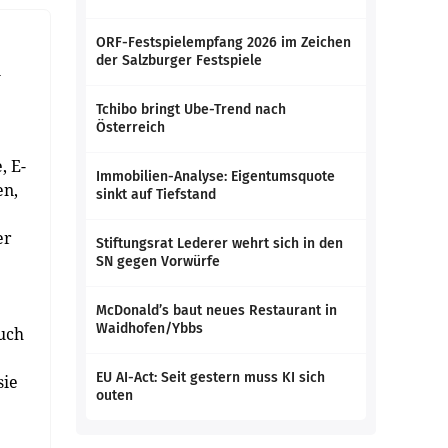
ORF-Festspielempfang 2026 im Zeichen
der Salzburger Festspiele
n
Tchibo bringt Ube-Trend nach
Österreich
, E-
Immobilien-Analyse: Eigentumsquote
en,
sinkt auf Tiefstand
er
Stiftungsrat Lederer wehrt sich in den
SN gegen Vorwürfe
McDonald’s baut neues Restaurant in
Waidhofen/Ybbs
uch
EU AI-Act: Seit gestern muss KI sich
sie
outen