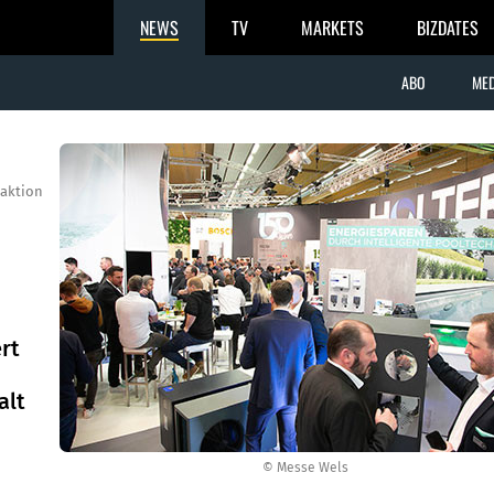
NEWS
TV
MARKETS
BIZDATES
ABO
MED
aktion
rt
alt
© Messe Wels