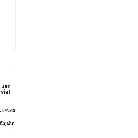
t und
viel
ND/AMSTERDAM.
rühjahr