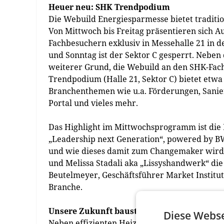
Heuer neu: SHK Trendpodium
Die Webuild Energiesparmesse bietet traditio
Von Mittwoch bis Freitag präsentieren sich Au
Fachbesuchern exklusiv in Messehalle 21 in 
und Sonntag ist der Sektor C gesperrt. Neben
weiterer Grund, die Webuild an den SHK-Fach
Trendpodium (Halle 21, Sektor C) bietet etw
Branchenthemen wie u.a. Förderungen, Sani
Portal und vieles mehr.
Das Highlight im Mittwochsprogramm ist die 
„Leadership next Generation“, powered by B
und wie dieses damit zum Changemaker wird
und Melissa Stadali aka „Lissyshandwerk“ di
Beutelmeyer, Geschäftsführer Market Institut
Branche.
Unsere Zukunft baust du
Diese Webse
Neben effizienten Heizungs-, Lüftungs- und 