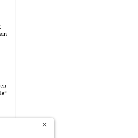
.
g
ein
den
le“
×
ne