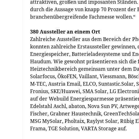
attraktiven, großen und imposanten Ständen. 
durch die Aussage von knapp 70 Prozent der B
branchenübergreifende Fachmesse wollen.“
380 Aussteller an einem Ort
Zahlreiche Aussteller aus dem Bereich der Ph
konnten zahlreiche Erstaussteller gewinnen,
Energiespeicher, Batterieladesysteme und En
Haudum. Wie gewohnt präsentieren sich die
Heiztechnikbereich gemeinsam unter dem Dac
Solarfocus, ÖkoFEN, Vaillant, Viessmann, Bösch
M-TEC, Austria Email, ELCO, Suntastic.Solar, 
Fronius, SKE/Huawei, SMA Solar, LG Electronic
auf der Webuild Energiesparmesse präsentiere
Edelstahl Aschl, abaton, Nova Sun PV, Artwege
Fischer, Grabner Haustechnik, GreenTechSol
MSG MySolar, Pholtaix, Raylyst Solar, Rübig 
Frama, TGE Solution, VARTA Storage auf.