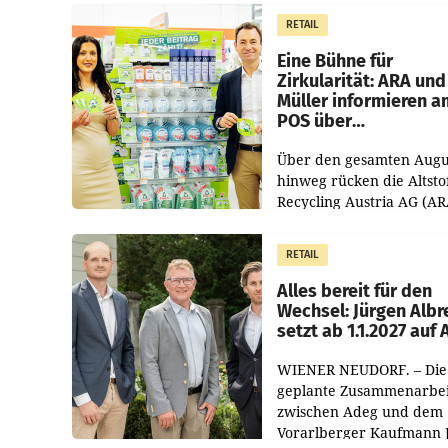
erwirtschaftet, was eine
RETAIL
von 3,8 Prozent gegenüb
dem Vergleichszeitraum
Eine Bühne für
Zirkularität: ARA und
Müller informieren a
POS über
Kreislauffähigkeit
Über den gesamten Augu
hinweg rücken die Altsto
Recycling Austria AG (AR
und der Handelskonzern
Müller die Initiative „Krei
RETAIL
Helden“ in allen
österreichischen Müller-F
Alles bereit für den
Wechsel: Jürgen Albr
setzt ab 1.1.2027 auf
WIENER NEUDORF. – Die
geplante Zusammenarbei
zwischen Adeg und dem
Vorarlberger Kaufmann 