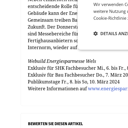
Wir verwenden Co
entscheidende Rolle für die Energiewende. D
weitere Nutzung 
Gebäude kann der Energieverbrauch reduzier
Cookie-Richtlinie
Gemeinsam treiben Bau- und SHK-Branche die
Zukunft. Der Donnerstag, 7. März, ist tradit
sind Messebereiche für Bauen+Wohnen mit Zi
DETAILS ANZ
Fertighausanbietern sowie Interieur-Ausstelle
Internorm, wieder auf der Messe vertreten.
Webuild Energiesparmesse Wels
Exklusiv für SHK Fachbesucher Mi., 6. bis Fr.,
Exklusiv für Bau Fachbesucher Do., 7. März 2
Publikumstage Fr., 8. bis So, 10. März 2024
Weitere Informationen auf
www.energiespar
BEWERTEN SIE DIESEN ARTIKEL