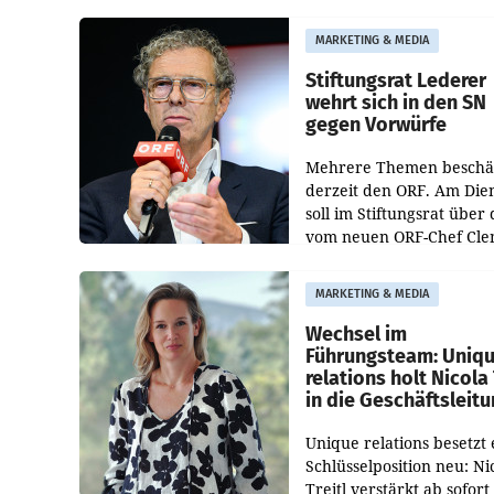
Albrecht ist kartellrechtl
freigegeben: Die
MARKETING & MEDIA
Bundeswettbewerbsbeh
und der Bundeskartellan
Stiftungsrat Lederer
wehrt sich in den SN
gegen Vorwürfe
Mehrere Themen beschä
derzeit den ORF. Am Die
soll im Stiftungsrat über 
vom neuen ORF-Chef Cl
Pig vorgeschlagenen
Besetzungen für die
MARKETING & MEDIA
Direktionen abgestimmt
werden.
Wechsel im
Führungsteam: Uniq
relations holt Nicola 
in die Geschäftsleit
Unique relations besetzt 
Schlüsselposition neu: Ni
Treitl verstärkt ab sofort