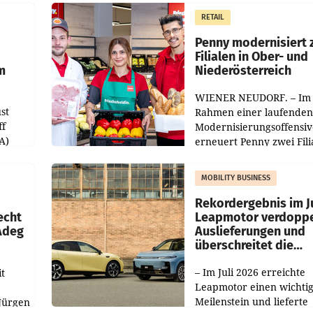
m Plus
gemacht und die
RETAIL
er
Markterwartung deutlic
übertroffen.
Penny modernisiert 
Filialen in Ober- und
m
Niederösterreich
WIENER NEUDORF. – Im
st
Rahmen einer laufenden
ff
Modernisierungsoffensiv
A)
erneuert Penny zwei Fili
Nieder- und Oberösterre
slauf-
Die beiden Standorte lie
MOBILITY BUSINESS
Haag sowie im rund
ilialen
Rekordergebnis im Ju
echt
Leapmotor verdoppe
 Adeg
Auslieferungen und
überschreitet die
100.000er-Marke
– Im Juli 2026 erreichte
t
Leapmotor einen wichti
Meilenstein und lieferte
Jürgen