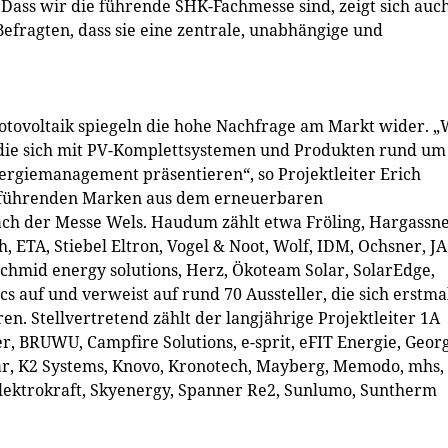
Dass wir die führende SHK-Fachmesse sind, zeigt sich auc
efragten, dass sie eine zentrale, unabhängige und
otovoltaik spiegeln die hohe Nachfrage am Markt wider. „
 die sich mit PV-Komplettsystemen und Produkten rund um
ergiemanagement präsentieren“, so Projektleiter Erich
 führenden Marken aus dem erneuerbaren
h der Messe Wels. Haudum zählt etwa Fröling, Hargassne
, ETA, Stiebel Eltron, Vogel & Noot, Wolf, IDM, Ochsner, J
Schmid energy solutions, Herz, Ökoteam Solar, SolarEdge,
s auf und verweist auf rund 70 Aussteller, die sich erstma
n. Stellvertretend zählt der langjährige Projektleiter 1A
r, BRUWU, Campfire Solutions, e-sprit, eFIT Energie, Geor
ar, K2 Systems, Knovo, Kronotech, Mayberg, Memodo, mhs,
Elektrokraft, Skyenergy, Spanner Re2, Sunlumo, Suntherm