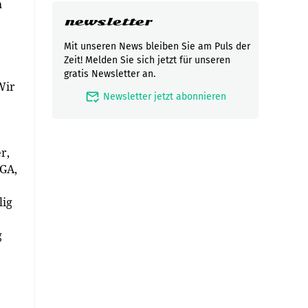
h
newsletter
Mit unseren News bleiben Sie am Puls der
Zeit! Melden Sie sich jetzt für unseren
gratis Newsletter an.
Wir
mark_email_read
Newsletter jetzt abonnieren
r,
AGA,
lig
g