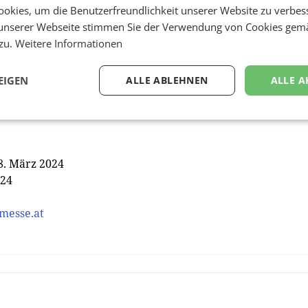
okies, um die Benutzerfreundlichkeit unserer Website zu verbes
urch energieeffiziente Bauweisen und Sanierung bestehe
unserer Webseite stimmen Sie der Verwendung von Cookies gem
t und der Ausstoß von Treibhausgasen verringert werden
 zu.
Weitere Informationen
 Energiewende voran und gestalten eine nachhaltigere
ionell der Bau-Fachtag der Webuild Energiesparmesse. Ab d
egel- und Dämmstoffherstellern, Kompletthaus- und
EIGEN
ALLE ABLEHNEN
ALLE A
rn geöffnet. Auch die Fensterbranche ist, etwa mit
 8. März 2024
024
messe.at