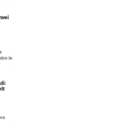
h
zwei
e
alen in
ich.
gen in
li:
lt
gen