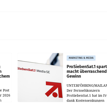
MARKETING & MEDIA
:
ProSiebenSat.1 spar
n
macht überraschend 
achem
Gewinn
UNTERFÖHRING/MAILA
e Post
Der Fernsehkonzern
hr 2026
ProSiebenSat.1 hat im F
n
dank Kostensenkungen
operativ wieder Gewinn