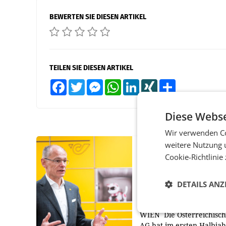
BEWERTEN SIE DIESEN ARTIKEL
TEILEN SIE DIESEN ARTIKEL
Facebook
Twitter
Messenger
WhatsApp
LinkedIn
XING
Teilen
Diese Webse
Wir verwenden Co
weitere Nutzung 
PRIMENEWS
Cookie-Richtlinie
Österreichische Post
Umsatzplus im erste
DETAILS ANZ
Halbjahr trotz schw
Briefgeschäft
WIEN Die Österreichisch
AG hat im ersten Halbja