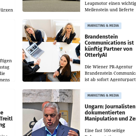
Leapmotor einen wichti
Meilenstein und lieferte
Jürgen
weltweit 101.267 Fahrze
ich
aus, womit sich das Erge
MARKETING & MEDIA
gegenüber Juli 2025 meh
örde
verdoppelte (+102
walt
Brandenstein
Communications ist
künftig Partner von
OtterlyAI
ftigen
Die Wiener PR-Agentur
nstag
Brandenstein Communica
die
ist ab sofort Agenturpar
emens
der KI-Monitoring- und
Optimierungsplattform
MARKETING & MEDIA
OtterlyAI. Damit baut di
Agentur ihr Leistungspor
Ungarn: Journalisten
ue
dokumentierten
Treitl
Manipulation und Ze
ung
Eine fast 500-seitige