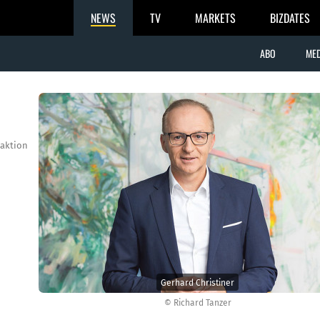
NEWS
TV
MARKETS
BIZDATES
ABO
MED
aktion
Gerhard Christiner
© Richard Tanzer