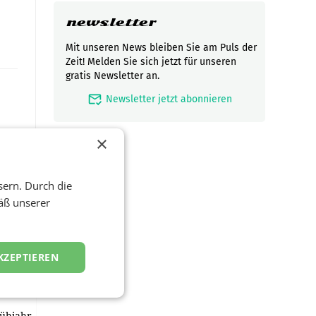
newsletter
Mit unseren News bleiben Sie am Puls der
Zeit! Melden Sie sich jetzt für unseren
gratis Newsletter an.
mark_email_read
Newsletter jetzt abonnieren
×
sern. Durch die
äß unserer
t und
viel
KZEPTIEREN
ND/AMSTERDAM.
rühjahr