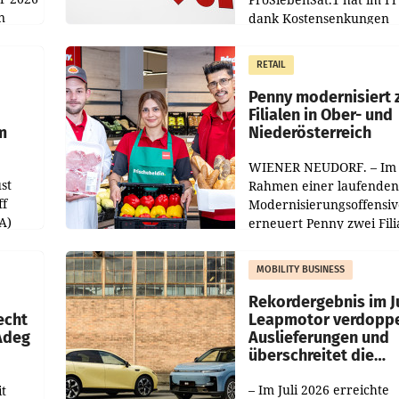
n
dank Kostensenkungen
operativ wieder Gewinn
m Plus
gemacht und die
RETAIL
er
Markterwartung deutlic
übertroffen.
Penny modernisiert 
Filialen in Ober- und
m
Niederösterreich
WIENER NEUDORF. – Im
st
Rahmen einer laufenden
ff
Modernisierungsoffensiv
A)
erneuert Penny zwei Fili
Nieder- und Oberösterre
slauf-
Die beiden Standorte lie
MOBILITY BUSINESS
Haag sowie im rund
ilialen
Rekordergebnis im Ju
echt
Leapmotor verdoppe
 Adeg
Auslieferungen und
überschreitet die
100.000er-Marke
– Im Juli 2026 erreichte
t