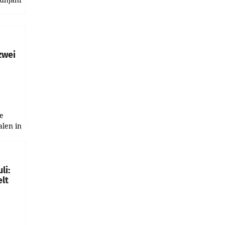
h
zwei
e
alen in
ich.
gen in
li:
lt