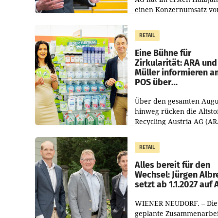
einen Konzernumsatz vo
1.544,0 Mio. EUR
erwirtschaftet, was eine
RETAIL
von 3,8 Prozent gegenüb
dem Vergleichszeitraum
Eine Bühne für
Zirkularität: ARA und
Müller informieren a
POS über
Kreislauffähigkeit
Über den gesamten Augu
hinweg rücken die Altsto
Recycling Austria AG (AR
und der Handelskonzern
Müller die Initiative „Krei
RETAIL
Helden“ in allen
österreichischen Müller-F
Alles bereit für den
Wechsel: Jürgen Albr
setzt ab 1.1.2027 auf
WIENER NEUDORF. – Die
geplante Zusammenarbei