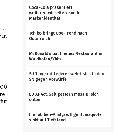
Coca-Cola präsentiert
weiterentwickelte visuelle
Markenidentität
es
Tchibo bringt Ube-Trend nach
 in
Österreich
McDonald’s baut neues Restaurant in
Waidhofen/Ybbs
Stiftungsrat Lederer wehrt sich in den
SN gegen Vorwürfe
 OÖ
ure
EU AI-Act: Seit gestern muss KI sich
outen
 für
Immobilien-Analyse: Eigentumsquote
sinkt auf Tiefstand