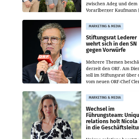
zwischen Adeg und dem
Vorarlberger Kaufmann 
Albrecht ist kartellrechtl
freigegeben: Die
MARKETING & MEDIA
Bundeswettbewerbsbeh
und der Bundeskartellan
Stiftungsrat Lederer
wehrt sich in den SN
gegen Vorwürfe
Mehrere Themen beschä
derzeit den ORF. Am Die
soll im Stiftungsrat über 
vom neuen ORF-Chef Cl
Pig vorgeschlagenen
Besetzungen für die
MARKETING & MEDIA
Direktionen abgestimmt
werden.
Wechsel im
Führungsteam: Uniq
relations holt Nicola 
in die Geschäftsleit