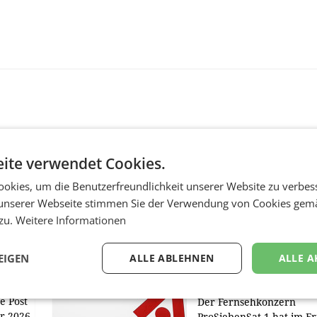
ite verwendet Cookies.
okies, um die Benutzerfreundlichkeit unserer Website zu verbes
unserer Webseite stimmen Sie der Verwendung von Cookies gem
MARKETING & MEDIA
 zu.
Weitere Informationen
:
ProSiebenSat.1 spar
n
macht überraschend 
EIGEN
ALLE ABLEHNEN
ALLE A
achem
Gewinn
UNTERFÖHRING/MAILA
e Post
Der Fernsehkonzern
hr 2026
ProSiebenSat.1 hat im F