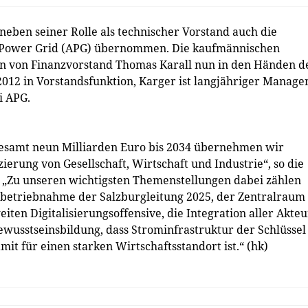
 neben seiner Rolle als technischer Vorstand auch die
n Power Grid (APG) übernommen. Die kaufmännischen
n von Finanzvorstand Thomas Karall nun in den Händen d
2012 in Vorstandsfunktion, Karger ist langjähriger Manager
i APG.
esamt neun Milliarden Euro bis 2034 übernehmen wir
erung von Gesellschaft, Wirtschaft und Industrie“, so die
 „Zu unseren wichtigsten Themenstellungen dabei zählen
Inbetriebnahme der Salzburgleitung 2025, der Zentralraum
en Digitalisierungsoffensive, die Integration aller Akte
ewusstseinsbildung, dass Strominfrastruktur der Schlüssel
t für einen starken Wirtschaftsstandort ist.“ (hk)