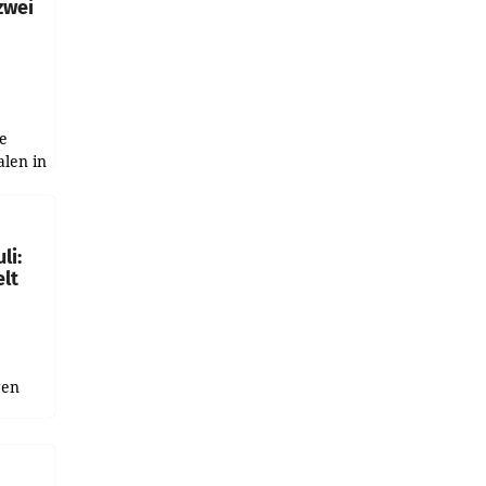
zwei
e
alen in
ich.
gen in
li:
lt
gen
uge
bnis
r als