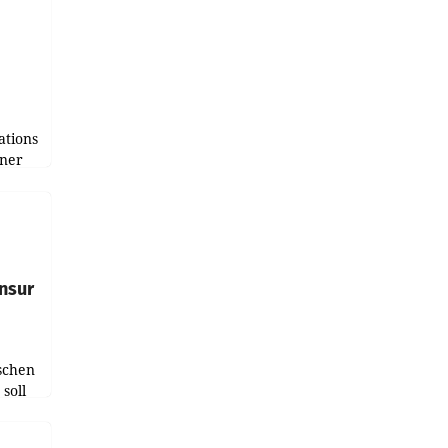
tions
tner
e
tfolio
nsur
schen
soll
chten-
 bei