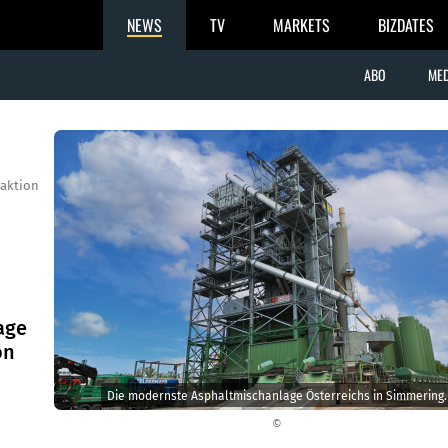
NEWS
TV
MARKETS
BIZDATES
ABO
MED
aktion
age
on
Die modernste Asphaltmischanlage Österreichs in Simmering.
©