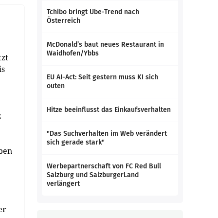
Tchibo bringt Ube-Trend nach
Österreich
McDonald’s baut neues Restaurant in
Waidhofen/Ybbs
tzt
is
EU AI-Act: Seit gestern muss KI sich
outen
Hitze beeinflusst das Einkaufsverhalten
z
"Das Suchverhalten im Web verändert
sich gerade stark"
eben
Werbepartnerschaft von FC Red Bull
Salzburg und SalzburgerLand
verlängert
er