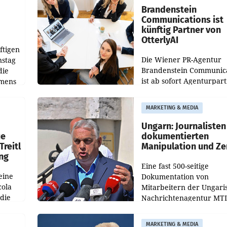
verdoppelte (+102
walt
Brandenstein
Communications ist
künftig Partner von
OtterlyAI
ftigen
Die Wiener PR-Agentur
nstag
Brandenstein Communica
die
ist ab sofort Agenturpar
emens
der KI-Monitoring- und
Optimierungsplattform
MARKETING & MEDIA
OtterlyAI. Damit baut di
Agentur ihr Leistungspor
Ungarn: Journalisten
ue
dokumentierten
Treitl
Manipulation und Ze
ung
Eine fast 500-seitige
eine
Dokumentation von
cola
Mitarbeitern der Ungari
 die
Nachrichtenagentur MTI 
ener
die systematische Nachri
von
Manipulation und Zensur
MARKETING & MEDIA