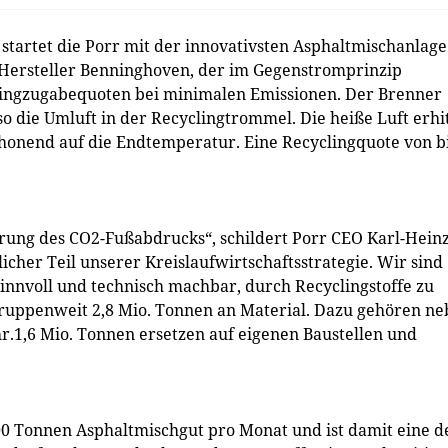
tartet die Porr mit der innovativsten Asphaltmischanlage
 Hersteller Benninghoven, der im Gegenstromprinzip
clingzugabequoten bei minimalen Emissionen. Der Brenner
 die Umluft in der Recyclingtrommel. Die heiße Luft erhi
chonend auf die Endtemperatur. Eine Recyclingquote von b
erung des CO2-Fußabdrucks“, schildert Porr CEO Karl-Hein
licher Teil unserer Kreislaufwirtschaftsstrategie. Wir sind
sinnvoll und technisch machbar, durch Recyclingstoffe zu
h gruppenweit 2,8 Mio. Tonnen an Material. Dazu gehören n
hr.1,6 Mio. Tonnen ersetzen auf eigenen Baustellen und
00 Tonnen Asphaltmischgut pro Monat und ist damit eine d