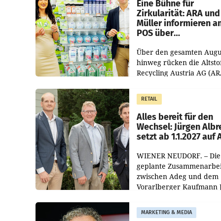
Eine Bühne für
Zirkularität: ARA und
Müller informieren a
POS über
Kreislauffähigkeit
Über den gesamten Augu
hinweg rücken die Altsto
Recycling Austria AG (AR
und der Handelskonzern
Müller die Initiative „Krei
RETAIL
Helden“ in allen
österreichischen Müller-F
Alles bereit für den
Wechsel: Jürgen Albr
setzt ab 1.1.2027 auf
WIENER NEUDORF. – Die
geplante Zusammenarbei
zwischen Adeg und dem
Vorarlberger Kaufmann 
Albrecht ist kartellrechtl
freigegeben: Die
MARKETING & MEDIA
Bundeswettbewerbsbeh