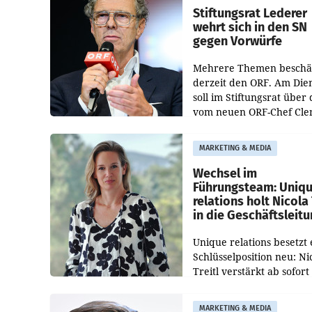
und der Bundeskartellan
Stiftungsrat Lederer
wehrt sich in den SN
gegen Vorwürfe
Mehrere Themen beschä
derzeit den ORF. Am Die
soll im Stiftungsrat über 
vom neuen ORF-Chef Cl
Pig vorgeschlagenen
Besetzungen für die
MARKETING & MEDIA
Direktionen abgestimmt
werden.
Wechsel im
Führungsteam: Uniq
relations holt Nicola 
in die Geschäftsleit
Unique relations besetzt 
Schlüsselposition neu: Ni
Treitl verstärkt ab sofort
Geschäftsleitung der Wi
PR-Agentur an der Seite 
MARKETING & MEDIA