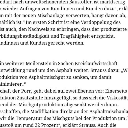
Bedarf nach umweltschonenden Baustoffen ist marktseitig
r wieder Anfragen von Kundinnen und Kunden dazu“, erkl
un mit der neuen Mischanlage verwerten, hängt davon ab,
tlich ist.“ Im ersten Schritt ist eine Verdoppelung des
ist auch, den Nachweis zu erbringen, dass der produzierte
ildungsbeständigkeit und Tragfähigkeit entspricht.
Kundinnen und Kunden gerecht werden.
ein weiterer Meilenstein in Sachen Kreislaufwirtschaft.
Entwicklung rund um den Asphalt weiter. Strauss dazu: „W
oduktion von Asphaltmischgut zu senken, um damit
minimieren.“
haft der Porr, geht dabei auf zwei Ebenen vor: Einerseits
tion Zusatzstoffe hinzugefügt, so dass sich die Viskosität
end der Mischgutproduktion abgesenkt werden kann.
eschaffen, die Modifikation direkt an der Asphaltmischanl
 wir die Temperatur des Mischguts bei der Produktion um 
usstoß um rund 22 Prozent“, erklärt Strauss. Auch die