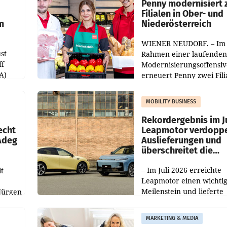
Penny modernisiert 
Filialen in Ober- und
m
Niederösterreich
WIENER NEUDORF. – Im
st
Rahmen einer laufenden
ff
Modernisierungsoffensiv
A)
erneuert Penny zwei Fili
Nieder- und Oberösterre
slauf-
Die beiden Standorte lie
MOBILITY BUSINESS
Haag sowie im rund
ilialen
Rekordergebnis im Ju
echt
Leapmotor verdoppe
 Adeg
Auslieferungen und
überschreitet die
100.000er-Marke
– Im Juli 2026 erreichte
t
Leapmotor einen wichti
Meilenstein und lieferte
Jürgen
weltweit 101.267 Fahrze
ich
aus, womit sich das Erge
MARKETING & MEDIA
gegenüber Juli 2025 meh
örde