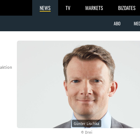
NEWS
TV
MARKETS
BIZDATES
ABO
MED
aktion
e
Günter Lischka
© Drei