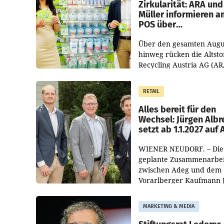
Zirkularität: ARA und
Müller informieren a
POS über
Kreislauffähigkeit
Über den gesamten Augu
hinweg rücken die Altsto
Recycling Austria AG (AR
und der Handelskonzern
Müller die Initiative „Krei
RETAIL
Helden“ in allen
österreichischen Müller-F
Alles bereit für den
Wechsel: Jürgen Albr
setzt ab 1.1.2027 auf
WIENER NEUDORF. – Die
geplante Zusammenarbei
zwischen Adeg und dem
Vorarlberger Kaufmann 
Albrecht ist kartellrechtl
freigegeben: Die
MARKETING & MEDIA
Bundeswettbewerbsbeh
und der Bundeskartellan