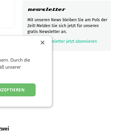
newsletter
Mit unseren News bleiben Sie am Puls der
Zeit! Melden Sie sich jetzt für unseren
gratis Newsletter an.
×
mark_email_read
Newsletter jetzt abonnieren
sern. Durch die
t und
viel
äß unserer
ND/AMSTERDAM.
KZEPTIEREN
rühjahr
h
zwei