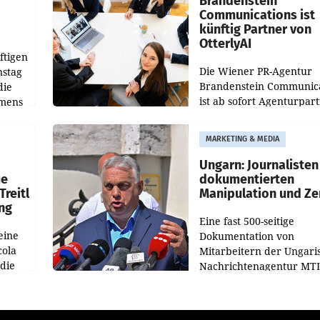
Brandenstein
Communications ist
künftig Partner von
OtterlyAI
ftigen
Die Wiener PR-Agentur
nstag
Brandenstein Communica
die
ist ab sofort Agenturpar
emens
der KI-Monitoring- und
Optimierungsplattform
MARKETING & MEDIA
OtterlyAI. Damit baut di
Agentur ihr Leistungspor
Ungarn: Journalisten
ue
dokumentierten
Treitl
Manipulation und Ze
ung
Eine fast 500-seitige
eine
Dokumentation von
cola
Mitarbeitern der Ungari
 die
Nachrichtenagentur MTI 
ener
die systematische Nachri
von
Manipulation und Zensur
lina-
der Agentur während de