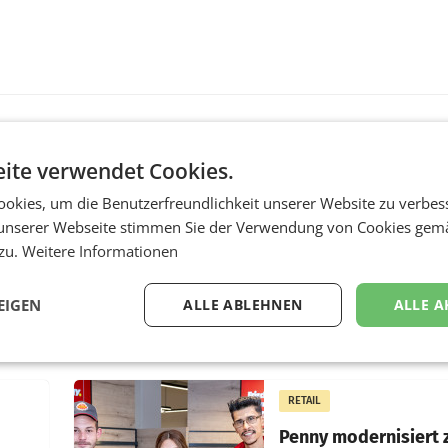
ite verwendet Cookies.
MARKETING & MEDIA
okies, um die Benutzerfreundlichkeit unserer Website zu verbes
:
ProSiebenSat.1 spar
n
macht überraschend 
unserer Webseite stimmen Sie der Verwendung von Cookies gem
achem
Gewinn
 zu.
Weitere Informationen
UNTERFÖHRING/MAILA
EIGEN
ALLE ABLEHNEN
ALLE A
e Post
Der Fernsehkonzern
hr 2026
ProSiebenSat.1 hat im F
n
dank Kostensenkungen
operativ wieder Gewinn
m Plus
gemacht und die
RETAIL
er
Markterwartung deutlic
übertroffen.
Penny modernisiert 