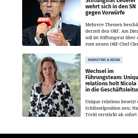
Stiftungsrat Lederer
wehrt sich in den SN
gegen Vorwürfe
Mehrere Themen beschä
derzeit den ORF. Am Die
soll im Stiftungsrat über 
vom neuen ORF-Chef Cl
Pig vorgeschlagenen
Besetzungen für die
MARKETING & MEDIA
Direktionen abgestimmt
werden.
Wechsel im
Führungsteam: Uniq
relations holt Nicola 
in die Geschäftsleit
Unique relations besetzt 
Schlüsselposition neu: Ni
Treitl verstärkt ab sofort
Geschäftsleitung der Wi
PR-Agentur an der Seite 
Josef Kalina und Anna Ka