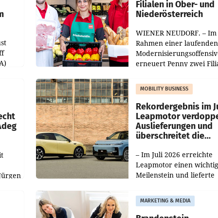
Filialen in Ober- und
m
Niederösterreich
WIENER NEUDORF. – Im
st
Rahmen einer laufenden
ff
Modernisierungsoffensiv
A)
erneuert Penny zwei Fili
Nieder- und Oberösterre
slauf-
Die beiden Standorte lie
MOBILITY BUSINESS
Haag sowie im rund
ilialen
Rekordergebnis im Ju
echt
Leapmotor verdoppe
 Adeg
Auslieferungen und
überschreitet die
100.000er-Marke
– Im Juli 2026 erreichte
t
Leapmotor einen wichti
Meilenstein und lieferte
Jürgen
weltweit 101.267 Fahrze
ich
aus, womit sich das Erge
MARKETING & MEDIA
gegenüber Juli 2025 meh
örde
verdoppelte (+102
walt