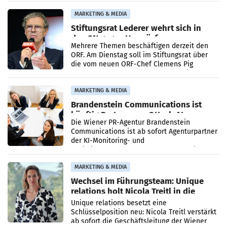
Ergebnis gegenüber Juli 2025 mehr als
verdoppelte (+102
MARKETING & MEDIA
Stiftungsrat Lederer wehrt sich in
den SN gegen Vorwürfe
Mehrere Themen beschäftigen derzeit den
ORF. Am Dienstag soll im Stiftungsrat über
die vom neuen ORF-Chef Clemens Pig
vorgeschlagenen Besetzungen für die
Direktionen abgestimmt werden.
MARKETING & MEDIA
Brandenstein Communications ist
künftig Partner von OtterlyAI
Die Wiener PR-Agentur Brandenstein
Communications ist ab sofort Agenturpartner
der KI-Monitoring- und
Optimierungsplattform OtterlyAI. Damit baut
die Agentur ihr Leistungsportfolio
MARKETING & MEDIA
Wechsel im Führungsteam: Unique
relations holt Nicola Treitl in die
Geschäftsleitung
Unique relations besetzt eine
Schlüsselposition neu: Nicola Treitl verstärkt
ab sofort die Geschäftsleitung der Wiener