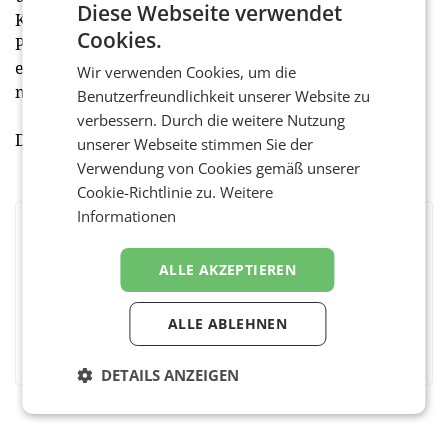
Diese Webseite verwendet
Kombination aus Spezialisierung und strategischen
Cookies.
Partnerschaften, die Beratungsunternehmen
einzigartig und damit für ihre Kunden unverzichtbar
Wir verwenden Cookies, um die
macht.
Benutzerfreundlichkeit unserer Website zu
verbessern. Durch die weitere Nutzung
Download
Strategiepapier
unserer Webseite stimmen Sie der
Verwendung von Cookies gemäß unserer
Cookie-Richtlinie zu.
Weitere
Informationen
BEWERTEN SIE DIESEN ARTIKEL
ALLE AKZEPTIEREN
ALLE ABLEHNEN
Facebook
Twitter
Messenger
WhatsApp
LinkedIn
XING
Teilen
DETAILS ANZEIGEN