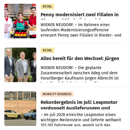
Müller-Filialen
RETAIL
Penny modernisiert zwei Filialen in
Ober- und Niederösterreich
WIENER NEUDORF. – Im Rahmen einer
laufenden Modernisierungsoffensive
erneuert Penny zwei Filialen in Nieder- und
Oberösterreich. Die beiden Standorte liegen
in Haag sowie im rund
RETAIL
Alles bereit für den Wechsel: Jürgen
Albrecht setzt ab 1.1.2027 auf Adeg
WIENER NEUDORF. – Die geplante
Zusammenarbeit zwischen Adeg und dem
Vorarlberger Kaufmann Jürgen Albrecht ist
kartellrechtlich freigegeben: Die
Bundeswettbewerbsbehörde und der
Bundeskartellanwalt
MOBILITY BUSINESS
Rekordergebnis im Juli: Leapmotor
verdoppelt Auslieferungen und
überschreitet die 100.000er-Marke
– Im Juli 2026 erreichte Leapmotor einen
wichtigen Meilenstein und lieferte weltweit
101.267 Fahrzeuge aus, womit sich das