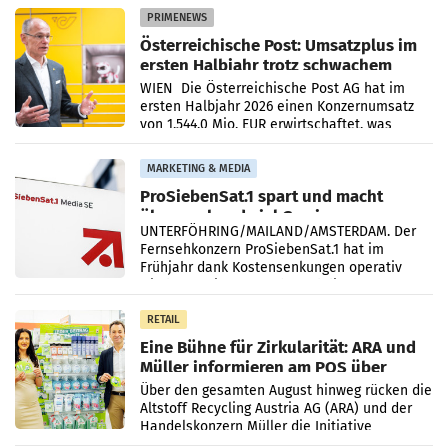
PRIMENEWS
Österreichische Post: Umsatzplus im
ersten Halbjahr trotz schwachem
Briefgeschäft
WIEN Die Österreichische Post AG hat im
ersten Halbjahr 2026 einen Konzernumsatz
von 1.544,0 Mio. EUR erwirtschaftet, was
einem Plus von 3,8 Prozent gegenüber dem
Vergleichszeitraum
MARKETING & MEDIA
ProSiebenSat.1 spart und macht
überraschend viel Gewinn
UNTERFÖHRING/MAILAND/AMSTERDAM. Der
Fernsehkonzern ProSiebenSat.1 hat im
Frühjahr dank Kostensenkungen operativ
wieder Gewinn gemacht und die
Markterwartung deutlich übertroffen.
RETAIL
Eine Bühne für Zirkularität: ARA und
Müller informieren am POS über
Kreislauffähigkeit
Über den gesamten August hinweg rücken die
Altstoff Recycling Austria AG (ARA) und der
Handelskonzern Müller die Initiative
„Kreislauf-Helden“ in allen österreichischen