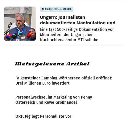
PR-Agentur an der Seite von Josef Kalina und
Anna Kalina-Mahr.
MARKETING & MEDIA
Ungarn: Journalisten
dokumentierten Manipulation und
Zensur
Eine fast 500-seitige Dokumentation von
Mitarbeitern der Ungarischen
Nachrichtenagentur MTI soll die
systematische Nachrichten-Manipulation und
Zensur bei der Agentur während der Zeit
Meistgelesene Artikel
Falkensteiner Camping Wörthersee offiziell eröffnet:
Drei Millionen Euro investiert
Personalwechsel im Marketing von Penny
Österreich und Rewe Großhandel
ORF: Pig legt Personalliste vor