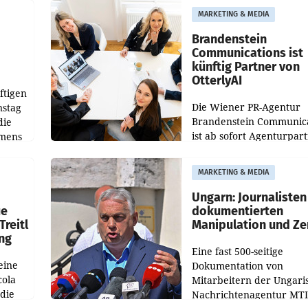
aus, womit sich das Erge
MARKETING & MEDIA
gegenüber Juli 2025 meh
örde
verdoppelte (+102
walt
Brandenstein
Communications ist
künftig Partner von
OtterlyAI
ftigen
Die Wiener PR-Agentur
nstag
Brandenstein Communica
die
ist ab sofort Agenturpar
emens
der KI-Monitoring- und
Optimierungsplattform
MARKETING & MEDIA
OtterlyAI. Damit baut di
Agentur ihr Leistungspor
Ungarn: Journalisten
ue
dokumentierten
Treitl
Manipulation und Ze
ung
Eine fast 500-seitige
eine
Dokumentation von
cola
Mitarbeitern der Ungari
 die
Nachrichtenagentur MTI 