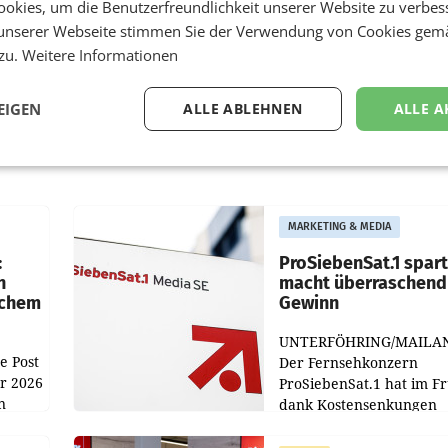
okies, um die Benutzerfreundlichkeit unserer Website zu verbes
unserer Webseite stimmen Sie der Verwendung von Cookies gem
 zu.
Weitere Informationen
EIGEN
ALLE ABLEHNEN
ALLE A
MARKETING & MEDIA
:
ProSiebenSat.1 spar
n
macht überraschend 
achem
Gewinn
UNTERFÖHRING/MAILA
e Post
Der Fernsehkonzern
hr 2026
ProSiebenSat.1 hat im F
n
dank Kostensenkungen
operativ wieder Gewinn
m Plus
gemacht und die