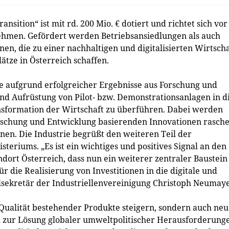
sition“ ist mit rd. 200 Mio. € dotiert und richtet sich vor
ehmen. Gefördert werden Betriebsansiedlungen als auch
en, die zu einer nachhaltigen und digitalisierten Wirtscha
tze in Österreich schaffen.
e aufgrund erfolgreicher Ergebnisse aus Forschung und
nd Aufrüstung von Pilot- bzw. Demonstrationsanlagen in d
ansformation der Wirtschaft zu überführen. Dabei werden
orschung und Entwicklung basierenden Innovationen rasch
n. Die Industrie begrüßt den weiteren Teil der
teriums. „Es ist ein wichtiges und positives Signal an den
ndort Österreich, dass nun ein weiterer zentraler Baustein
r die Realisierung von Investitionen in die digitale und
alsekretär der Industriellenvereinigung Christoph Neumaye
e Qualität bestehender Produkte steigern, sondern auch ne
 zur Lösung globaler umweltpolitischer Herausforderung