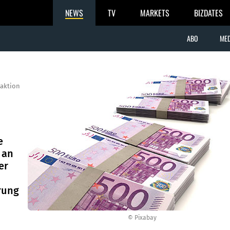
NEWS
TV
MARKETS
BIZDATES
ABO
MED
aktion
e
 an
er
rung
© Pixabay