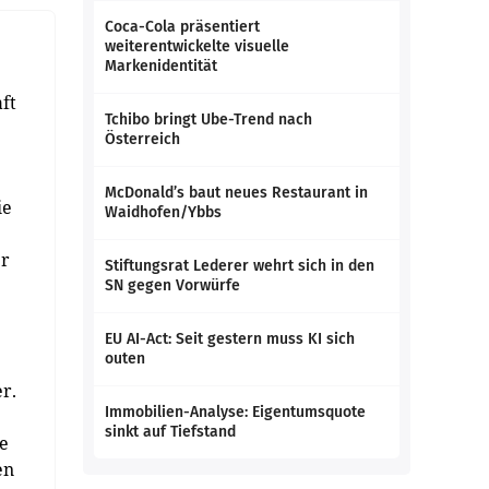
Coca-Cola präsentiert
weiterentwickelte visuelle
Markenidentität
ft
Tchibo bringt Ube-Trend nach
Österreich
McDonald’s baut neues Restaurant in
ie
Waidhofen/Ybbs
er
Stiftungsrat Lederer wehrt sich in den
SN gegen Vorwürfe
EU AI-Act: Seit gestern muss KI sich
outen
r.
Immobilien-Analyse: Eigentumsquote
sinkt auf Tiefstand
ue
en