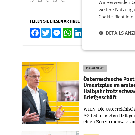
Wir verwenden Co
weitere Nutzung 
Cookie-Richtlinie
TEILEN SIE DIESEN ARTIKEL
Facebook
Twitter
Messenger
WhatsApp
LinkedIn
XING
Teilen
DETAILS ANZ
PRIMENEWS
Österreichische Post
Umsatzplus im erste
Halbjahr trotz schw
Briefgeschäft
WIEN Die Österreichisch
AG hat im ersten Halbja
einen Konzernumsatz vo
1.544,0 Mio. EUR
erwirtschaftet, was eine