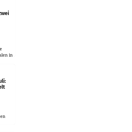
h
zwei
e
alen in
ich.
gen in
li:
lt
gen
uge