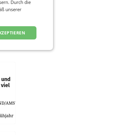
sern. Durch die
äß unserer
KZEPTIEREN
t und
viel
ND/AMSTERDAM.
rühjahr