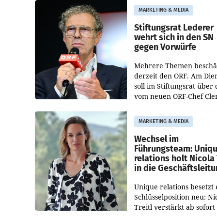
freigegeben: Die
MARKETING & MEDIA
Bundeswettbewerbsbeh
und der Bundeskartellan
Stiftungsrat Lederer
wehrt sich in den SN
gegen Vorwürfe
Mehrere Themen beschä
derzeit den ORF. Am Die
soll im Stiftungsrat über 
vom neuen ORF-Chef Cl
Pig vorgeschlagenen
Besetzungen für die
MARKETING & MEDIA
Direktionen abgestimmt
werden.
Wechsel im
Führungsteam: Uniq
relations holt Nicola 
in die Geschäftsleit
Unique relations besetzt 
Schlüsselposition neu: Ni
Treitl verstärkt ab sofort