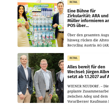
RETAIL
von 3,8 Prozent gegenüb
dem Vergleichszeitraum
Eine Bühne für
Zirkularität: ARA und
Müller informieren a
POS über
Kreislauffähigkeit
Über den gesamten Augu
hinweg rücken die Altsto
Recycling Austria AG (AR
und der Handelskonzern
Müller die Initiative „Krei
RETAIL
Helden“ in allen
österreichischen Müller-F
Alles bereit für den
Wechsel: Jürgen Albr
setzt ab 1.1.2027 auf
WIENER NEUDORF. – Die
geplante Zusammenarbei
zwischen Adeg und dem
Vorarlberger Kaufmann 
Albrecht ist kartellrechtl