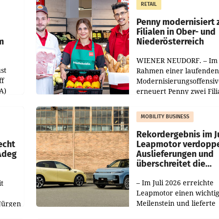
RETAIL
er
Markterwartung deutlic
übertroffen.
Penny modernisiert 
Filialen in Ober- und
m
Niederösterreich
WIENER NEUDORF. – Im
st
Rahmen einer laufenden
ff
Modernisierungsoffensiv
A)
erneuert Penny zwei Fili
Nieder- und Oberösterre
slauf-
Die beiden Standorte lie
MOBILITY BUSINESS
Haag sowie im rund
ilialen
Rekordergebnis im Ju
echt
Leapmotor verdoppe
 Adeg
Auslieferungen und
überschreitet die
100.000er-Marke
– Im Juli 2026 erreichte
t
Leapmotor einen wichti
Meilenstein und lieferte
Jürgen
weltweit 101.267 Fahrze
ich