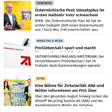
PRIMENEWS
Österreichische Post: Umsatzplus im
ersten Halbjahr trotz schwachem
Briefgeschäft
WIEN Die Österreichische Post AG hat im
ersten Halbjahr 2026 einen Konzernumsatz
von 1.544,0 Mio. EUR erwirtschaftet, was
einem Plus von 3,8 Prozent gegenüber dem
Vergleichszeitraum
MARKETING & MEDIA
ProSiebenSat.1 spart und macht
überraschend viel Gewinn
UNTERFÖHRING/MAILAND/AMSTERDAM. Der
Fernsehkonzern ProSiebenSat.1 hat im
Frühjahr dank Kostensenkungen operativ
wieder Gewinn gemacht und die
Markterwartung deutlich übertroffen.
RETAIL
Eine Bühne für Zirkularität: ARA und
Müller informieren am POS über
Kreislauffähigkeit
Über den gesamten August hinweg rücken die
Altstoff Recycling Austria AG (ARA) und der
Handelskonzern Müller die Initiative
„Kreislauf-Helden“ in allen österreichischen