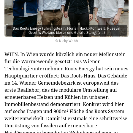
Das Roots Energy Führungsteam: Florian Hackl-Kohlweiß, Hüseyin
Özcelik, Wieland Moser und Gerald Stangl (v.l.)
© Nicky Webb
WIEN. In Wien wurde kürzlich ein neuer Meilenstein
für die Wärmewende gesetzt: Das Wiener
Technologieunternehmen Roots Energy hat sein neues
Hauptquartier eröffnet: Das Roots Haus. Das Gebäude
im 14. Wiener Gemeindebezirk ist europaweit das
erste Reallabor, das die modulare Umstellung auf
erneuerbares Heizen und Kühlen im urbanen
Immobilienbestand demonstriert. Konkret wird hier
auf sechs Etagen und 900 m² Fläche das Roots System
weiterentwickelt. Damit ist erstmals eine schrittweise
Umrüstung von fossilen auf erneuerbare
Heizlösungen in bewohnten Wohnhausanlagen zu