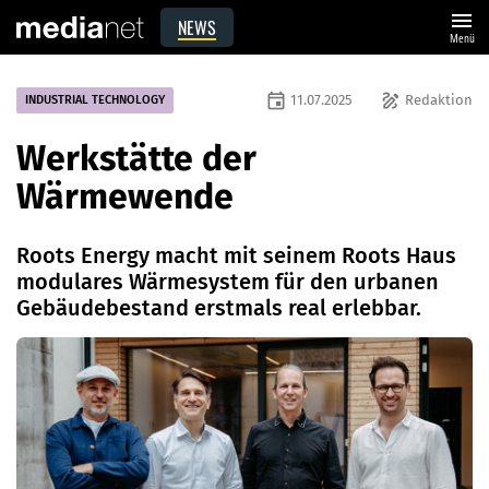
menu
NEWS
Menü
event
draw
11.07.2025
Redaktion
INDUSTRIAL TECHNOLOGY
Werkstätte der
Wärmewende
Roots Energy macht mit seinem Roots Haus
modulares Wärmesystem für den urbanen
Gebäudebestand erstmals real erlebbar.