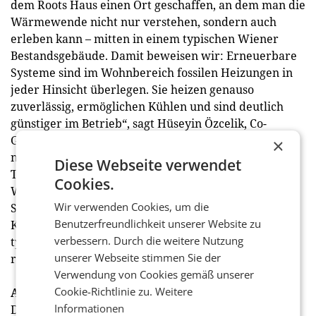
dem Roots Haus einen Ort geschaffen, an dem man die
Wärmewende nicht nur verstehen, sondern auch
erleben kann – mitten in einem typischen Wiener
Bestandsgebäude. Damit beweisen wir: Erneuerbare
Systeme sind im Wohnbereich fossilen Heizungen in
jeder Hinsicht überlegen. Sie heizen genauso
zuverlässig, ermöglichen Kühlen und sind deutlich
günstiger im Betrieb“, sagt Hüseyin Özcelik, Co-
Geschäftsführer von Roots Energy. Das Haus dient
×
nicht nur als Entwicklungszentrum und Büro für das
Diese Webseite verwendet
Team, sondern auch als Treffpunkt für die
Cookies.
Wärmewende-Szene und künftig auch als
Wir verwenden Cookies, um die
Schulungsort für Fachplaner. Es wurde vom
Benutzerfreundlichkeit unserer Website zu
Klimafonds als Musterhaus gefördert und bildet den
verbessern. Durch die weitere Nutzung
typischen urbanen Gebäudebestand in Mitteleuropa
unserer Webseite stimmen Sie der
realitätsnah ab.
Verwendung von Cookies gemäß unserer
Cookie-Richtlinie zu.
Weitere
Ausblick
Informationen
Derzeit setzt Roots mehrere Projekte in Wien und