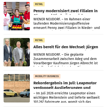
Müller-Filialen
RETAIL
Penny modernisiert zwei Filialen in
Ober- und Niederösterreich
WIENER NEUDORF. – Im Rahmen einer
laufenden Modernisierungsoffensive
erneuert Penny zwei Filialen in Nieder- und
Oberösterreich. Die beiden Standorte liegen
in Haag sowie im rund
RETAIL
Alles bereit für den Wechsel: Jürgen
Albrecht setzt ab 1.1.2027 auf Adeg
WIENER NEUDORF. – Die geplante
Zusammenarbeit zwischen Adeg und dem
Vorarlberger Kaufmann Jürgen Albrecht ist
kartellrechtlich freigegeben: Die
Bundeswettbewerbsbehörde und der
Bundeskartellanwalt
MOBILITY BUSINESS
Rekordergebnis im Juli: Leapmotor
verdoppelt Auslieferungen und
überschreitet die 100.000er-Marke
– Im Juli 2026 erreichte Leapmotor einen
wichtigen Meilenstein und lieferte weltweit
101.267 Fahrzeuge aus, womit sich das
Ergebnis gegenüber Juli 2025 mehr als