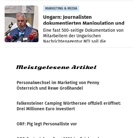
PR-Agentur an der Seite von Josef Kalina und
Anna Kalina-Mahr.
MARKETING & MEDIA
Ungarn: Journalisten
dokumentierten Manipulation und
Zensur
Eine fast 500-seitige Dokumentation von
Mitarbeitern der Ungarischen
Nachrichtenagentur MTI soll die
systematische Nachrichten-Manipulation und
Zensur bei der Agentur während der Zeit
Meistgelesene Artikel
Personalwechsel im Marketing von Penny
Österreich und Rewe Großhandel
Falkensteiner Camping Wörthersee offiziell eröffnet:
Drei Millionen Euro investiert
ORF: Pig legt Personalliste vor