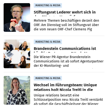
verdoppelte (+102
MARKETING & MEDIA
Stiftungsrat Lederer wehrt sich in
den SN gegen Vorwürfe
Mehrere Themen beschäftigen derzeit den
ORF. Am Dienstag soll im Stiftungsrat über
die vom neuen ORF-Chef Clemens Pig
vorgeschlagenen Besetzungen für die
Direktionen abgestimmt werden.
MARKETING & MEDIA
Brandenstein Communications ist
künftig Partner von OtterlyAI
Die Wiener PR-Agentur Brandenstein
Communications ist ab sofort Agenturpartner
der KI-Monitoring- und
Optimierungsplattform OtterlyAI. Damit baut
die Agentur ihr Leistungsportfolio
MARKETING & MEDIA
Wechsel im Führungsteam: Unique
relations holt Nicola Treitl in die
Geschäftsleitung
Unique relations besetzt eine
Schlüsselposition neu: Nicola Treitl verstärkt
ab sofort die Geschäftsleitung der Wiener