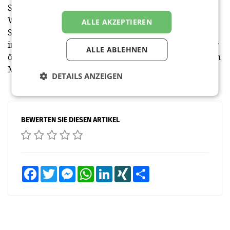
Salzburg um, darunter zahlreiche mehrgeschoßige
Wohngebäude. Das Unternehmen bereitet aktuell die
ALLE AKZEPTIEREN
Skalierungsphase vor. Im Mittelpunkt stehen
institutionelle Eigentümer, Fachplaner und Bauträger
ALLE ABLEHNEN
österreichweit. Auch eine Expansion in den deutschen
Markt ist geplant.
DETAILS ANZEIGEN
BEWERTEN SIE DIESEN ARTIKEL
Facebook
Twitter
Messenger
WhatsApp
LinkedIn
XING
Teilen