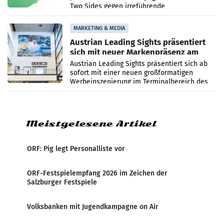
Two Sides gegen irreführende
Umweltaussagen bei Papierkommunikation
und papierbasierten Verpackungen
MARKETING & MEDIA
Austrian Leading Sights präsentiert
sich mit neuer Markenpräsenz am
Flughafen Wien
Austrian Leading Sights präsentiert sich ab
sofort mit einer neuen großformatigen
Werbeinszenierung im Terminalbereich des
Flughafen Wien. Die Präsenz befindet sich im
Verbindungsbereich
Meistgelesene Artikel
ORF: Pig legt Personalliste vor
ORF-Festspielempfang 2026 im Zeichen der
Salzburger Festspiele
Volksbanken mit Jugendkampagne on Air