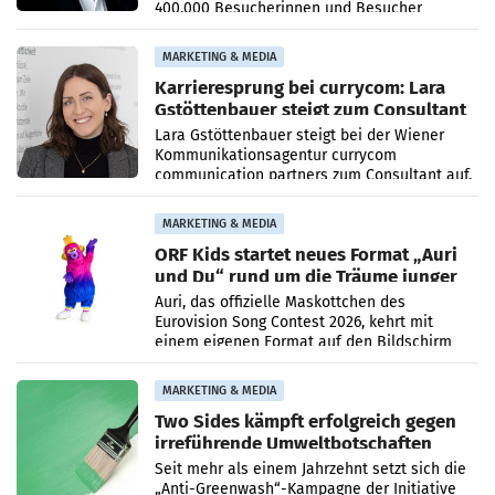
400.000 Besucherinnen und Besucher
höheren Nettoreichweite im ersten Halbjahr
2026 gegenüber dem
MARKETING & MEDIA
Karrieresprung bei currycom: Lara
Gstöttenbauer steigt zum Consultant
auf
Lara Gstöttenbauer steigt bei der Wiener
Kommunikationsagentur currycom
communication partners zum Consultant auf.
Die 27-jährige Beraterin betreut Kundinnen
und Kunden in den Bereichen
MARKETING & MEDIA
ORF Kids startet neues Format „Auri
und Du“ rund um die Träume junger
Menschen
Auri, das offizielle Maskottchen des
Eurovision Song Contest 2026, kehrt mit
einem eigenen Format auf den Bildschirm
zurück. In der neuen Sendung „Auri und Du“
bei ORF Kids steht
MARKETING & MEDIA
Two Sides kämpft erfolgreich gegen
irreführende Umweltbotschaften
beim Papiereinsatz
Seit mehr als einem Jahrzehnt setzt sich die
„Anti-Greenwash“-Kampagne der Initiative