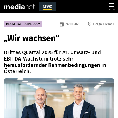
menu
NEWS
Menü
event
draw
24.10.2025
Helga Krémer
INDUSTRIAL TECHNOLOGY
„Wir wachsen“
Drittes Quartal 2025 für A1: Umsatz- und
EBITDA-Wachstum trotz sehr
herausfordernder Rahmenbedingungen in
Österreich.