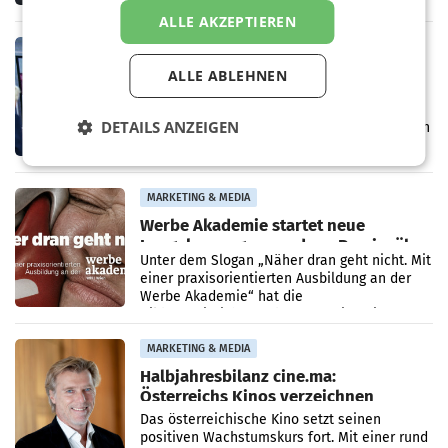
österreichischen Tageszeitungen und
ALLE AKZEPTIEREN
analysiert, welche Politikerinnen und
Politiker Österreichs die
MARKETING & MEDIA
Prozess zu Warner-Übernahme erst
ALLE ABLEHNEN
im März 2027
LOS ANGELES Die geplante Übernahme des
DETAILS ANZEIGEN
Hollywood-Urgesteins Warner Brothers durch
den Rivalen Paramount wird noch lange in
der Schwebe bleiben. Eine Richterin setzte
den Prozess zu
MARKETING & MEDIA
Werbe Akademie startet neue
Imagekampagne rund um Praxisnähe
Unter dem Slogan „Näher dran geht nicht. Mit
einer praxisorientierten Ausbildung an der
Werbe Akademie“ hat die
Bildungseinrichtung des WIFI Wien eine neue
Imagekampagne gestartet.
MARKETING & MEDIA
Halbjahresbilanz cine.ma:
Österreichs Kinos verzeichnen
400.000 Besucher mehr
Das österreichische Kino setzt seinen
positiven Wachstumskurs fort. Mit einer rund