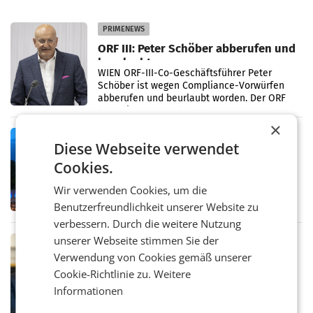
PRIMENEWS
ORF III: Peter Schöber abberufen und
beurlaubt
WIEN ORF-III-Co-Geschäftsführer Peter
Schöber ist wegen Compliance-Vorwürfen
abberufen und beurlaubt worden. Der ORF
bestätigte gegenüber der APA entsprechende
Medienberichte.
×
MARKETING & MEDIA
Diese Webseite verwendet
ORF-Kulturmatinee widmet sich 20
Cookies.
Jahren Grafenegg Festival und Peter
Simonischek
Am Sonntag, dem 9. August 2026, begleitet
Wir verwenden Cookies, um die
Lillian Moschen das Publikum ab 9.05 Uhr
Benutzerfreundlichkeit unserer Website zu
durch die ORF-„Kulturmatinee“. Die Sendung
startet mit der Dokumentation „20 Jahre
verbessern. Durch die weitere Nutzung
Grafenegg
unserer Webseite stimmen Sie der
MARKETING & MEDIA
Verwendung von Cookies gemäß unserer
APA-Comm-Ranking: Christian
Stocker mit höchster Medienpräsenz
Cookie-Richtlinie zu.
Weitere
im Juli
Informationen
Das APA-Comm-Politik-Ranking untersucht
monatlich die Berichterstattung von zwölf