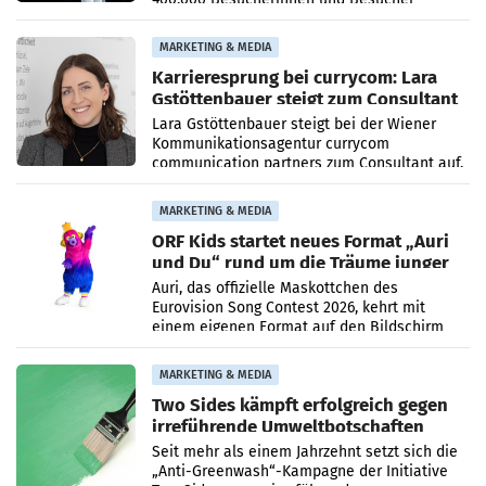
höheren Nettoreichweite im ersten Halbjahr
2026 gegenüber dem
MARKETING & MEDIA
Karrieresprung bei currycom: Lara
Gstöttenbauer steigt zum Consultant
auf
Lara Gstöttenbauer steigt bei der Wiener
Kommunikationsagentur currycom
communication partners zum Consultant auf.
Die 27-jährige Beraterin betreut Kundinnen
und Kunden in den Bereichen
MARKETING & MEDIA
ORF Kids startet neues Format „Auri
und Du“ rund um die Träume junger
Menschen
Auri, das offizielle Maskottchen des
Eurovision Song Contest 2026, kehrt mit
einem eigenen Format auf den Bildschirm
zurück. In der neuen Sendung „Auri und Du“
bei ORF Kids steht
MARKETING & MEDIA
Two Sides kämpft erfolgreich gegen
irreführende Umweltbotschaften
beim Papiereinsatz
Seit mehr als einem Jahrzehnt setzt sich die
„Anti-Greenwash“-Kampagne der Initiative