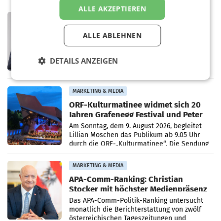
ALLE AKZEPTIEREN
PRIMENEWS
ORF III: Peter Schöber abberufen und
ALLE ABLEHNEN
beurlaubt
WIEN ORF-III-Co-Geschäftsführer Peter
Schöber ist wegen Compliance-Vorwürfen
DETAILS ANZEIGEN
abberufen und beurlaubt worden. Der ORF
bestätigte gegenüber der APA entsprechende
Medienberichte.
MARKETING & MEDIA
ORF-Kulturmatinee widmet sich 20
Jahren Grafenegg Festival und Peter
Simonischek
Am Sonntag, dem 9. August 2026, begleitet
Lillian Moschen das Publikum ab 9.05 Uhr
durch die ORF-„Kulturmatinee“. Die Sendung
startet mit der Dokumentation „20 Jahre
Grafenegg
MARKETING & MEDIA
APA-Comm-Ranking: Christian
Stocker mit höchster Medienpräsenz
im Juli
Das APA-Comm-Politik-Ranking untersucht
monatlich die Berichterstattung von zwölf
österreichischen Tageszeitungen und