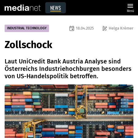
menu
NEWS
Menü
event
draw
18.04.2025
Helga Krémer
INDUSTRIAL TECHNOLOGY
Zollschock
Laut UniCredit Bank Austria Analyse sind
Österreichs Industriehochburgen besonders
von US-Handelspolitik betroffen.