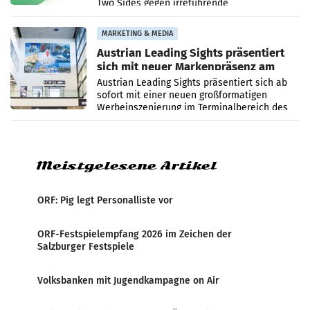
Two Sides gegen irreführende
Umweltaussagen bei Papierkommunikation
und papierbasierten Verpackungen
MARKETING & MEDIA
Austrian Leading Sights präsentiert
sich mit neuer Markenpräsenz am
Flughafen Wien
Austrian Leading Sights präsentiert sich ab
sofort mit einer neuen großformatigen
Werbeinszenierung im Terminalbereich des
Flughafen Wien. Die Präsenz befindet sich im
Verbindungsbereich
Meistgelesene Artikel
ORF: Pig legt Personalliste vor
ORF-Festspielempfang 2026 im Zeichen der
Salzburger Festspiele
Volksbanken mit Jugendkampagne on Air