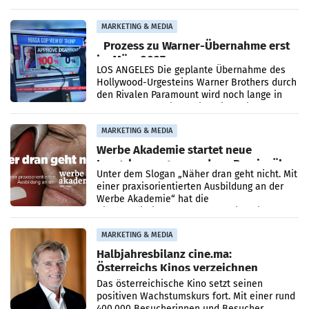
analysiert, welche Politikerinnen und
Politiker Österreichs die
MARKETING & MEDIA
Prozess zu Warner-Übernahme erst
im März 2027
LOS ANGELES Die geplante Übernahme des
Hollywood-Urgesteins Warner Brothers durch
den Rivalen Paramount wird noch lange in
der Schwebe bleiben. Eine Richterin setzte
den Prozess zu
MARKETING & MEDIA
Werbe Akademie startet neue
Imagekampagne rund um Praxisnähe
Unter dem Slogan „Näher dran geht nicht. Mit
einer praxisorientierten Ausbildung an der
Werbe Akademie“ hat die
Bildungseinrichtung des WIFI Wien eine neue
Imagekampagne gestartet.
MARKETING & MEDIA
Halbjahresbilanz cine.ma:
Österreichs Kinos verzeichnen
400.000 Besucher mehr
Das österreichische Kino setzt seinen
positiven Wachstumskurs fort. Mit einer rund
400.000 Besucherinnen und Besucher