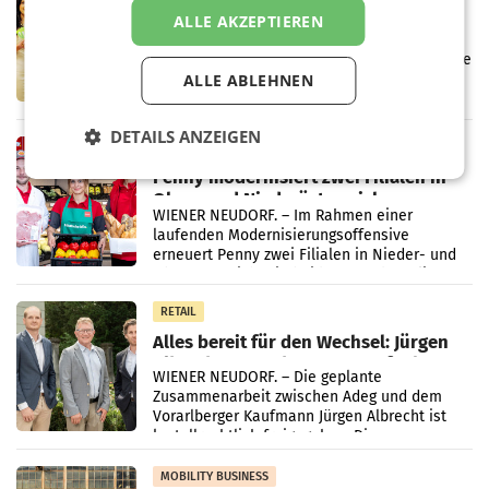
Eine Bühne für Zirkularität: ARA und
ALLE AKZEPTIEREN
Müller informieren am POS über
Kreislauffähigkeit
Über den gesamten August hinweg rücken die
ALLE ABLEHNEN
Altstoff Recycling Austria AG (ARA) und der
Handelskonzern Müller die Initiative
„Kreislauf-Helden“ in allen österreichischen
DETAILS ANZEIGEN
Müller-Filialen
RETAIL
Penny modernisiert zwei Filialen in
Ober- und Niederösterreich
WIENER NEUDORF. – Im Rahmen einer
laufenden Modernisierungsoffensive
erneuert Penny zwei Filialen in Nieder- und
Oberösterreich. Die beiden Standorte liegen
in Haag sowie im rund
RETAIL
Alles bereit für den Wechsel: Jürgen
Albrecht setzt ab 1.1.2027 auf Adeg
WIENER NEUDORF. – Die geplante
Zusammenarbeit zwischen Adeg und dem
Vorarlberger Kaufmann Jürgen Albrecht ist
kartellrechtlich freigegeben: Die
Bundeswettbewerbsbehörde und der
Bundeskartellanwalt
MOBILITY BUSINESS