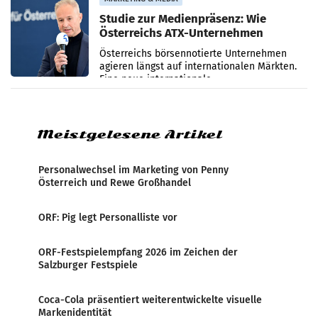
Studie zur Medienpräsenz: Wie
Österreichs ATX-Unternehmen
international wahrgenommen
Österreichs börsennotierte Unternehmen
werden
agieren längst auf internationalen Märkten.
Eine neue internationale
Medienresonanzanalyse untersucht die
weltweite Berichterstattung über
Meistgelesene Artikel
Personalwechsel im Marketing von Penny
Österreich und Rewe Großhandel
ORF: Pig legt Personalliste vor
ORF-Festspielempfang 2026 im Zeichen der
Salzburger Festspiele
Coca-Cola präsentiert weiterentwickelte visuelle
Markenidentität