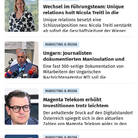
Wechsel im Führungsteam: Unique
relations holt Nicola Treitl in die
Geschäftsleitung
Unique relations besetzt eine
Schlüsselposition neu: Nicola Treitl verstärkt
ab sofort die Geschäftsleitung der Wiener
PR-Agentur an der Seite von Josef Kalina und
Anna Kalina-Mahr.
MARKETING & MEDIA
Ungarn: Journalisten
dokumentierten Manipulation und
Zensur
Eine fast 500-seitige Dokumentation von
Mitarbeitern der Ungarischen
Nachrichtenagentur MTI soll die
systematische Nachrichten-Manipulation und
Zensur bei der Agentur während der Zeit
MARKETING & MEDIA
Magenta Telekom erhöht
Investitionen trotz leichtem
Umsatzrückgang
Der anhaltende Druck auf den Digitalstandort
Österreich spiegelt sich in den aktuellen
Zahlen von Magenta Telekom wider. In den
ersten sechs Monaten des laufenden Jahres
verzeichnete
MARKETING & MEDIA