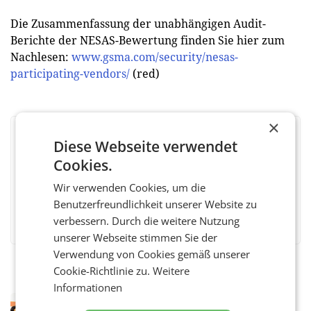
Die Zusammenfassung der unabhängigen Audit-
Berichte der NESAS-Bewertung finden Sie hier zum
Nachlesen:
www.gsma.com/security/nesas-
participating-vendors/
(red)
×
BEWERTEN SIE DIESEN ARTIKEL
Diese Webseite verwendet
Cookies.
Wir verwenden Cookies, um die
Benutzerfreundlichkeit unserer Website zu
Facebook
Twitter
Messenger
WhatsApp
LinkedIn
XING
Teilen
verbessern. Durch die weitere Nutzung
unserer Webseite stimmen Sie der
Verwendung von Cookies gemäß unserer
Cookie-Richtlinie zu.
Weitere
Informationen
RETAIL