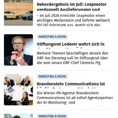
Rekordergebnis im Juli: Leapmotor
verdoppelt Auslieferungen und
überschreitet die 100.000er-Marke
– Im Juli 2026 erreichte Leapmotor einen
wichtigen Meilenstein und lieferte weltweit
101.267 Fahrzeuge aus, womit sich das
Ergebnis gegenüber Juli 2025 mehr als
verdoppelte (+102
MARKETING & MEDIA
Stiftungsrat Lederer wehrt sich in
den SN gegen Vorwürfe
Mehrere Themen beschäftigen derzeit den
ORF. Am Dienstag soll im Stiftungsrat über
die vom neuen ORF-Chef Clemens Pig
vorgeschlagenen Besetzungen für die
Direktionen abgestimmt werden.
MARKETING & MEDIA
Brandenstein Communications ist
künftig Partner von OtterlyAI
Die Wiener PR-Agentur Brandenstein
Communications ist ab sofort Agenturpartner
der KI-Monitoring- und
Optimierungsplattform OtterlyAI. Damit baut
die Agentur ihr Leistungsportfolio
MARKETING & MEDIA