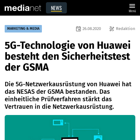
menu
NEWS
Menü
event
draw
26.08.2020
Redaktion
MARKETING & MEDIA
5G-Technologie von Huawei
besteht den Sicherheitstest
der GSMA
Die 5G-Netzwerkausrüstung von Huawei hat
das NESAS der GSMA bestanden. Das
einheitliche Prüfverfahren stärkt das
Vertrauen in die Netzwerkausrüstung.