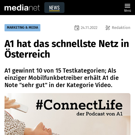
menu
NEWS
Menü
event
draw
24.11.2022
Redaktion
MARKETING & MEDIA
A1 hat das schnellste Netz in
Österreich
A1 gewinnt 10 von 15 Testkategorien; Als
einziger Mobilfunkbetreiber erhält A1 die
Note "sehr gut" in der Kategorie Video.