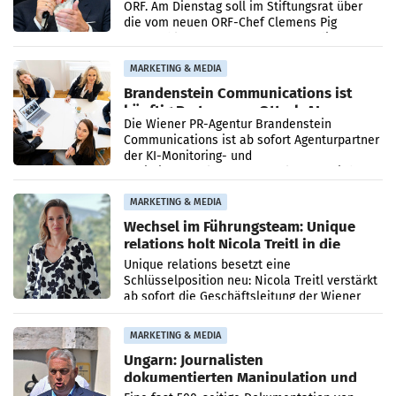
ORF. Am Dienstag soll im Stiftungsrat über
die vom neuen ORF-Chef Clemens Pig
vorgeschlagenen Besetzungen für die
Direktionen abgestimmt werden.
MARKETING & MEDIA
Brandenstein Communications ist
künftig Partner von OtterlyAI
Die Wiener PR-Agentur Brandenstein
Communications ist ab sofort Agenturpartner
der KI-Monitoring- und
Optimierungsplattform OtterlyAI. Damit baut
die Agentur ihr Leistungsportfolio
MARKETING & MEDIA
Wechsel im Führungsteam: Unique
relations holt Nicola Treitl in die
Geschäftsleitung
Unique relations besetzt eine
Schlüsselposition neu: Nicola Treitl verstärkt
ab sofort die Geschäftsleitung der Wiener
PR-Agentur an der Seite von Josef Kalina und
Anna Kalina-Mahr.
MARKETING & MEDIA
Ungarn: Journalisten
dokumentierten Manipulation und
Zensur