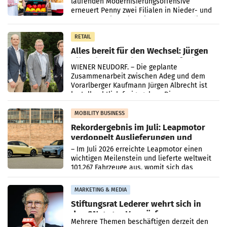
laufenden Modernisierungsoffensive
erneuert Penny zwei Filialen in Nieder- und
Oberösterreich. Die beiden Standorte liegen
in Haag sowie im rund
RETAIL
Alles bereit für den Wechsel: Jürgen
Albrecht setzt ab 1.1.2027 auf Adeg
WIENER NEUDORF. – Die geplante
Zusammenarbeit zwischen Adeg und dem
Vorarlberger Kaufmann Jürgen Albrecht ist
kartellrechtlich freigegeben: Die
Bundeswettbewerbsbehörde und der
Bundeskartellanwalt
MOBILITY BUSINESS
Rekordergebnis im Juli: Leapmotor
verdoppelt Auslieferungen und
überschreitet die 100.000er-Marke
– Im Juli 2026 erreichte Leapmotor einen
wichtigen Meilenstein und lieferte weltweit
101.267 Fahrzeuge aus, womit sich das
Ergebnis gegenüber Juli 2025 mehr als
verdoppelte (+102
MARKETING & MEDIA
Stiftungsrat Lederer wehrt sich in
den SN gegen Vorwürfe
Mehrere Themen beschäftigen derzeit den