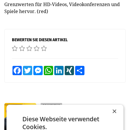
Grenzwerten für HD-Videos, Videokonferenzen und
Spiele hervor. (red)
BEWERTEN SIE DIESEN ARTIKEL
Facebook
Twitter
Messenger
WhatsApp
LinkedIn
XING
Teilen
PRIMENEWS
×
Österreichische Post: Umsatzplus im
Diese Webseite verwendet
ersten Halbjahr trotz schwachem
Briefgeschäft
Cookies.
WIEN Die Österreichische Post AG hat im