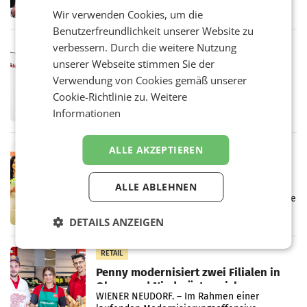
ersten Halbjahr 2026 einen Konzernumsatz
Wir verwenden Cookies, um die
von 1.544,0 Mio. EUR erwirtschaftet, was
einem Plus von 3,8 Prozent gegenüber dem
Benutzerfreundlichkeit unserer Website zu
Vergleichszeitraum
verbessern. Durch die weitere Nutzung
MARKETING & MEDIA
unserer Webseite stimmen Sie der
ProSiebenSat.1 spart und macht
überraschend viel Gewinn
Verwendung von Cookies gemäß unserer
UNTERFÖHRING/MAILAND/AMSTERDAM. Der
Cookie-Richtlinie zu.
Weitere
Fernsehkonzern ProSiebenSat.1 hat im
Informationen
Frühjahr dank Kostensenkungen operativ
wieder Gewinn gemacht und die
Markterwartung deutlich übertroffen.
ALLE AKZEPTIEREN
RETAIL
Eine Bühne für Zirkularität: ARA und
Müller informieren am POS über
ALLE ABLEHNEN
Kreislauffähigkeit
Über den gesamten August hinweg rücken die
Altstoff Recycling Austria AG (ARA) und der
DETAILS ANZEIGEN
Handelskonzern Müller die Initiative
„Kreislauf-Helden“ in allen österreichischen
Müller-Filialen
RETAIL
Penny modernisiert zwei Filialen in
Ober- und Niederösterreich
WIENER NEUDORF. – Im Rahmen einer