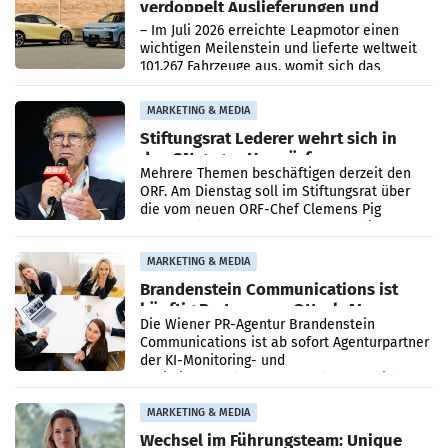
verdoppelt Auslieferungen und
überschreitet die 100.000er-Marke
– Im Juli 2026 erreichte Leapmotor einen
wichtigen Meilenstein und lieferte weltweit
101.267 Fahrzeuge aus, womit sich das
Ergebnis gegenüber Juli 2025 mehr als
verdoppelte (+102
MARKETING & MEDIA
Stiftungsrat Lederer wehrt sich in
den SN gegen Vorwürfe
Mehrere Themen beschäftigen derzeit den
ORF. Am Dienstag soll im Stiftungsrat über
die vom neuen ORF-Chef Clemens Pig
vorgeschlagenen Besetzungen für die
Direktionen abgestimmt werden.
MARKETING & MEDIA
Brandenstein Communications ist
künftig Partner von OtterlyAI
Die Wiener PR-Agentur Brandenstein
Communications ist ab sofort Agenturpartner
der KI-Monitoring- und
Optimierungsplattform OtterlyAI. Damit baut
die Agentur ihr Leistungsportfolio
MARKETING & MEDIA
Wechsel im Führungsteam: Unique