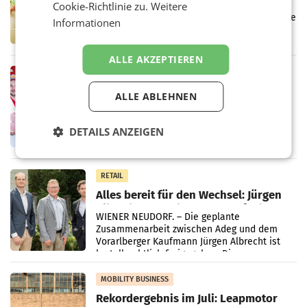
Müller informieren am POS über
Cookie-Richtlinie zu.
Weitere
Kreislauffähigkeit
Über den gesamten August hinweg rücken die
Informationen
Altstoff Recycling Austria AG (ARA) und der
Handelskonzern Müller die Initiative
„Kreislauf-Helden“ in allen österreichischen
ALLE AKZEPTIEREN
Müller-Filialen
RETAIL
Penny modernisiert zwei Filialen in
ALLE ABLEHNEN
Ober- und Niederösterreich
WIENER NEUDORF. – Im Rahmen einer
laufenden Modernisierungsoffensive
DETAILS ANZEIGEN
erneuert Penny zwei Filialen in Nieder- und
Oberösterreich. Die beiden Standorte liegen
in Haag sowie im rund
RETAIL
Alles bereit für den Wechsel: Jürgen
Albrecht setzt ab 1.1.2027 auf Adeg
WIENER NEUDORF. – Die geplante
Zusammenarbeit zwischen Adeg und dem
Vorarlberger Kaufmann Jürgen Albrecht ist
kartellrechtlich freigegeben: Die
Bundeswettbewerbsbehörde und der
Bundeskartellanwalt
MOBILITY BUSINESS
Rekordergebnis im Juli: Leapmotor