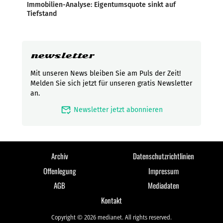
Immobilien-Analyse: Eigentumsquote sinkt auf
Tiefstand
newsletter
Mit unseren News bleiben Sie am Puls der Zeit!
Melden Sie sich jetzt für unseren gratis Newsletter
an.
mark_email_read
Newsletter jetzt abonnieren
Archiv
Datenschutzrichtlinien
Offenlegung
Impressum
AGB
Mediadaten
Kontakt
Copyright © 2026 medianet. All rights reserved.