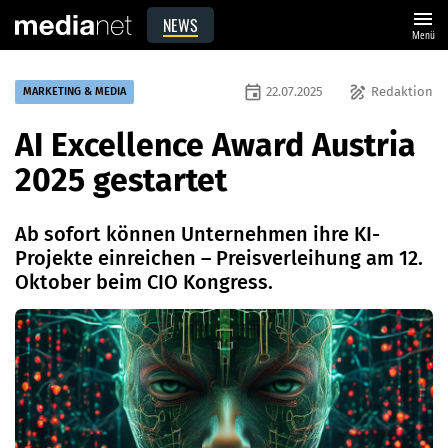
menu
NEWS
Menü
event
draw
22.07.2025
Redaktion
MARKETING & MEDIA
AI Excellence Award Austria
2025 gestartet
Ab sofort können Unternehmen ihre KI-
Projekte einreichen – Preisverleihung am 12.
Oktober beim CIO Kongress.