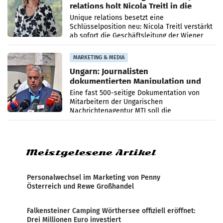
relations holt Nicola Treitl in die
Geschäftsleitung
Unique relations besetzt eine
Schlüsselposition neu: Nicola Treitl verstärkt
ab sofort die Geschäftsleitung der Wiener
PR-Agentur an der Seite von Josef Kalina und
Anna Kalina-Mahr.
MARKETING & MEDIA
Ungarn: Journalisten
dokumentierten Manipulation und
Zensur
Eine fast 500-seitige Dokumentation von
Mitarbeitern der Ungarischen
Nachrichtenagentur MTI soll die
systematische Nachrichten-Manipulation und
Zensur bei der Agentur während der Zeit
Meistgelesene Artikel
Personalwechsel im Marketing von Penny
Österreich und Rewe Großhandel
Falkensteiner Camping Wörthersee offiziell eröffnet:
Drei Millionen Euro investiert