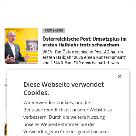
PRIMENEWS
Österreichische Post: Umsatzplus im
ersten Halbjahr trotz schwachem
Briefgeschäft
WIEN Die Österreichische Post AG hat im
ersten Halbjahr 2026 einen Konzernumsatz
von 1.544,0 Mio. EUR erwirtschaftet, was
einem Plus von 3,8 Prozent gegenüber dem
Vergleichszeitraum
×
MARKETING & MEDIA
Diese Webseite verwendet
ProSiebenSat.1 spart und macht
überraschend viel Gewinn
Cookies.
UNTERFÖHRING/MAILAND/AMSTERDAM. Der
Fernsehkonzern ProSiebenSat.1 hat im
Wir verwenden Cookies, um die
Frühjahr dank Kostensenkungen operativ
Benutzerfreundlichkeit unserer Website zu
wieder Gewinn gemacht und die
verbessern. Durch die weitere Nutzung
Markterwartung deutlich übertroffen.
RETAIL
unserer Webseite stimmen Sie der
Eine Bühne für Zirkularität: ARA und
Verwendung von Cookies gemäß unserer