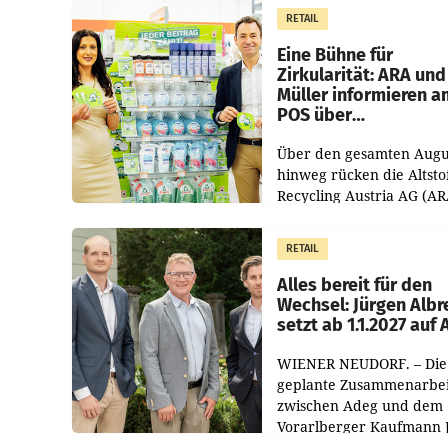
RETAIL
Eine Bühne für
Zirkularität: ARA und
Müller informieren a
POS über
Kreislauffähigkeit
Über den gesamten Augu
hinweg rücken die Altsto
Recycling Austria AG (AR
und der Handelskonzern
Müller die Initiative „Krei
RETAIL
Helden“ in allen
österreichischen Müller-F
Alles bereit für den
Wechsel: Jürgen Albr
setzt ab 1.1.2027 auf
WIENER NEUDORF. – Die
geplante Zusammenarbei
zwischen Adeg und dem
Vorarlberger Kaufmann 
Albrecht ist kartellrechtl