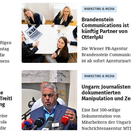
aus, womit sich das Erge
MARKETING & MEDIA
gegenüber Juli 2025 meh
örde
verdoppelte (+102
walt
Brandenstein
Communications ist
künftig Partner von
OtterlyAI
ftigen
Die Wiener PR-Agentur
nstag
Brandenstein Communica
die
ist ab sofort Agenturpar
emens
der KI-Monitoring- und
Optimierungsplattform
MARKETING & MEDIA
OtterlyAI. Damit baut di
Agentur ihr Leistungspor
Ungarn: Journalisten
ue
dokumentierten
Treitl
Manipulation und Ze
ung
Eine fast 500-seitige
eine
Dokumentation von
cola
Mitarbeitern der Ungari
 die
Nachrichtenagentur MTI 