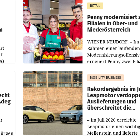
RETAIL
Penny modernisiert 
Filialen in Ober- und
m
Niederösterreich
WIENER NEUDORF. – Im
st
Rahmen einer laufenden
ff
Modernisierungsoffensiv
A)
erneuert Penny zwei Fili
Nieder- und Oberösterre
slauf-
Die beiden Standorte lie
MOBILITY BUSINESS
Haag sowie im rund
ilialen
Rekordergebnis im Ju
echt
Leapmotor verdoppe
 Adeg
Auslieferungen und
überschreitet die
100.000er-Marke
– Im Juli 2026 erreichte
t
Leapmotor einen wichti
Meilenstein und lieferte
Jürgen
weltweit 101.267 Fahrze
ich