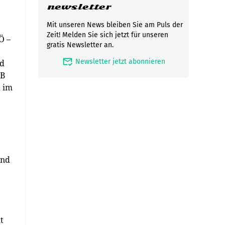
newsletter
Mit unseren News bleiben Sie am Puls der
Zeit! Melden Sie sich jetzt für unseren
Ö –
gratis Newsletter an.
mark_email_read
Newsletter jetzt abonnieren
nd
2B
d im
und
t