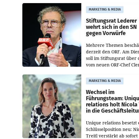
freigegeben: Die
MARKETING & MEDIA
Bundeswettbewerbsbeh
und der Bundeskartellan
Stiftungsrat Lederer
wehrt sich in den SN
gegen Vorwürfe
Mehrere Themen beschä
derzeit den ORF. Am Die
soll im Stiftungsrat über 
vom neuen ORF-Chef Cl
Pig vorgeschlagenen
Besetzungen für die
MARKETING & MEDIA
Direktionen abgestimmt
werden.
Wechsel im
Führungsteam: Uniq
relations holt Nicola 
in die Geschäftsleit
Unique relations besetzt 
Schlüsselposition neu: Ni
Treitl verstärkt ab sofort