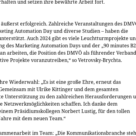
halten und setzen ihre bewährte Arbeit fort.
äußerst erfolgreich. Zahlreiche Veranstaltungen des DMV
keting Automation Day und diverse Studien – haben die
terstützt. Auch 2024 gibt es viele Leuchtturmprojekte u
ung des Marketing Automation Days und der „90 minutes B
an arbeiten, die Position des DMVÖ als führender Verban
ive Projekte voranzutreiben,“ so Vetrovsky-Brychta.
ihre Wiederwahl: „Es ist eine große Ehre, erneut das
 Gemeinsam mit Ulrike Kittinger und dem gesamten
e Unterstützung zu den zahlreichen Herausforderungen 
e Netzwerkmöglichkeiten schaffen. Ich danke dem
nem Präsidiumskollegen Norbert Lustig, für den tollen
i Jahre mit dem neuen Team.“
Zusammenarbeit im Team: „Die Kommunikationsbranche steh