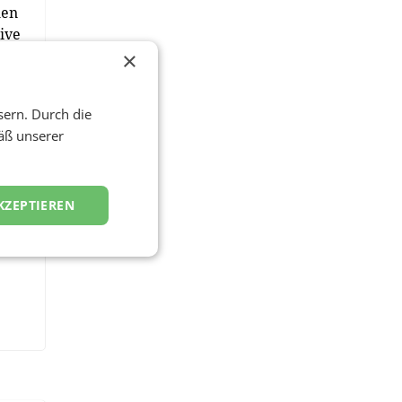
uen
ive
×
sern. Durch die
äß unserer
KZEPTIEREN