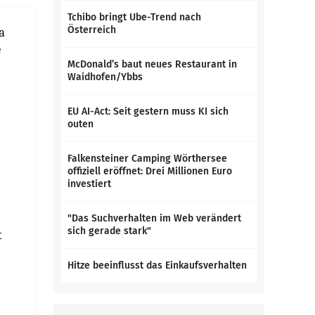
Tchibo bringt Ube-Trend nach
Österreich
a
e
McDonald’s baut neues Restaurant in
Waidhofen/Ybbs
EU AI-Act: Seit gestern muss KI sich
outen
Falkensteiner Camping Wörthersee
offiziell eröffnet: Drei Millionen Euro
investiert
"Das Suchverhalten im Web verändert
sich gerade stark"
t
Hitze beeinflusst das Einkaufsverhalten