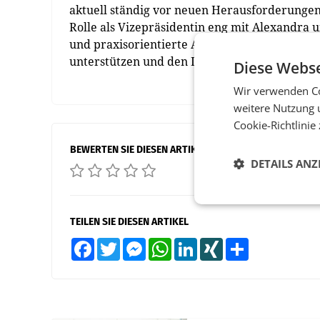
aktuell ständig vor neuen Herausforderungen
Rolle als Vizepräsidentin eng mit Alexandr
und praxisorientierte Ansätze zu entwickeln. 
unterstützen und den DMVÖ als Plattform für
Diese Webse
Wir verwenden Co
weitere Nutzung 
Cookie-Richtlinie
BEWERTEN SIE DIESEN ARTIKEL
DETAILS ANZ
TEILEN SIE DIESEN ARTIKEL
Facebook
Twitter
Messenger
WhatsApp
LinkedIn
XING
Teilen