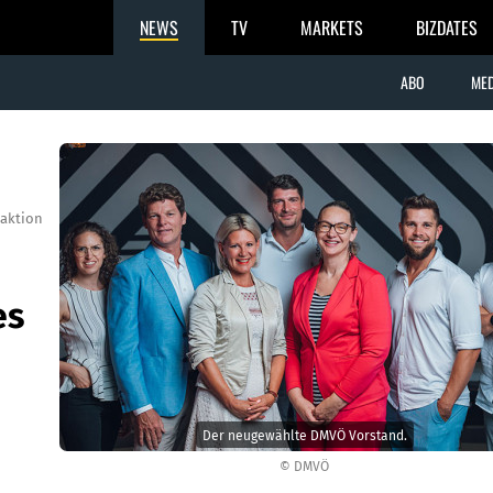
NEWS
TV
MARKETS
BIZDATES
ABO
MED
aktion
es
Der neugewählte DMVÖ Vorstand.
© DMVÖ