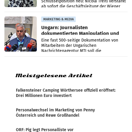
Schlüsselposition neu: Nicola Treitl verstärkt
ab sofort die Geschäftsleitung der Wiener
PR-Agentur an der Seite von Josef Kalina und
Anna Kalina-Mahr.
MARKETING & MEDIA
Ungarn: Journalisten
dokumentierten Manipulation und
Zensur
Eine fast 500-seitige Dokumentation von
Mitarbeitern der Ungarischen
Nachrichtenagentur MTI soll die
systematische Nachrichten-Manipulation und
Zensur bei der Agentur während der Zeit
Meistgelesene Artikel
Falkensteiner Camping Wörthersee offiziell eröffnet:
Drei Millionen Euro investiert
Personalwechsel im Marketing von Penny
Österreich und Rewe Großhandel
ORF: Pig legt Personalliste vor