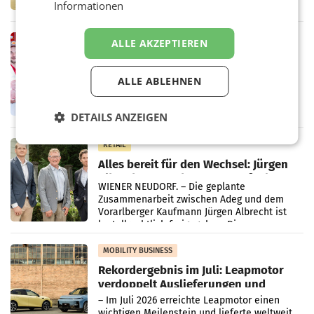
Informationen
Handelskonzern Müller die Initiative
„Kreislauf-Helden“ in allen österreichischen
Müller-Filialen
RETAIL
ALLE AKZEPTIEREN
Penny modernisiert zwei Filialen in
Ober- und Niederösterreich
ALLE ABLEHNEN
WIENER NEUDORF. – Im Rahmen einer
laufenden Modernisierungsoffensive
erneuert Penny zwei Filialen in Nieder- und
DETAILS ANZEIGEN
Oberösterreich. Die beiden Standorte liegen
in Haag sowie im rund
RETAIL
Alles bereit für den Wechsel: Jürgen
Albrecht setzt ab 1.1.2027 auf Adeg
WIENER NEUDORF. – Die geplante
Zusammenarbeit zwischen Adeg und dem
Vorarlberger Kaufmann Jürgen Albrecht ist
kartellrechtlich freigegeben: Die
Bundeswettbewerbsbehörde und der
Bundeskartellanwalt
MOBILITY BUSINESS
Rekordergebnis im Juli: Leapmotor
verdoppelt Auslieferungen und
überschreitet die 100.000er-Marke
– Im Juli 2026 erreichte Leapmotor einen
wichtigen Meilenstein und lieferte weltweit