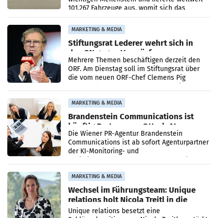
101.267 Fahrzeuge aus, womit sich das
Ergebnis gegenüber Juli 2025 mehr als
verdoppelte (+102
MARKETING & MEDIA
Stiftungsrat Lederer wehrt sich in
den SN gegen Vorwürfe
Mehrere Themen beschäftigen derzeit den
ORF. Am Dienstag soll im Stiftungsrat über
die vom neuen ORF-Chef Clemens Pig
vorgeschlagenen Besetzungen für die
Direktionen abgestimmt werden.
MARKETING & MEDIA
Brandenstein Communications ist
künftig Partner von OtterlyAI
Die Wiener PR-Agentur Brandenstein
Communications ist ab sofort Agenturpartner
der KI-Monitoring- und
Optimierungsplattform OtterlyAI. Damit baut
die Agentur ihr Leistungsportfolio
MARKETING & MEDIA
Wechsel im Führungsteam: Unique
relations holt Nicola Treitl in die
Geschäftsleitung
Unique relations besetzt eine