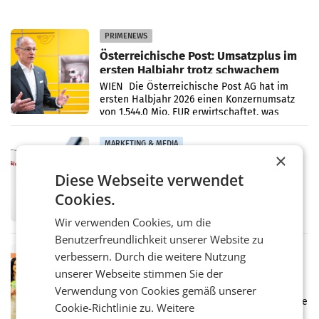
PRIMENEWS
Österreichische Post: Umsatzplus im
ersten Halbjahr trotz schwachem
Briefgeschäft
WIEN Die Österreichische Post AG hat im
ersten Halbjahr 2026 einen Konzernumsatz
von 1.544,0 Mio. EUR erwirtschaftet, was
einem Plus von 3,8 Prozent gegenüber dem
Vergleichszeitraum
MARKETING & MEDIA
×
ProSiebenSat.1 spart und macht
Diese Webseite verwendet
überraschend viel Gewinn
UNTERFÖHRING/MAILAND/AMSTERDAM. Der
Cookies.
Fernsehkonzern ProSiebenSat.1 hat im
Frühjahr dank Kostensenkungen operativ
Wir verwenden Cookies, um die
wieder Gewinn gemacht und die
Benutzerfreundlichkeit unserer Website zu
Markterwartung deutlich übertroffen.
RETAIL
verbessern. Durch die weitere Nutzung
Eine Bühne für Zirkularität: ARA und
unserer Webseite stimmen Sie der
Müller informieren am POS über
Verwendung von Cookies gemäß unserer
Kreislauffähigkeit
Über den gesamten August hinweg rücken die
Cookie-Richtlinie zu.
Weitere
Altstoff Recycling Austria AG (ARA) und der