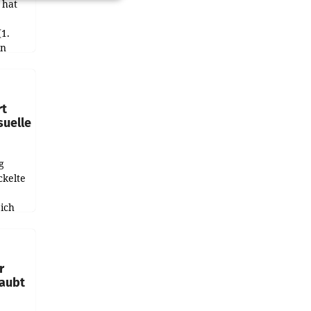
 hat
(1.
in
haftet.
leich
rt
suelle
g
ckelte
ich
e
r
laubt