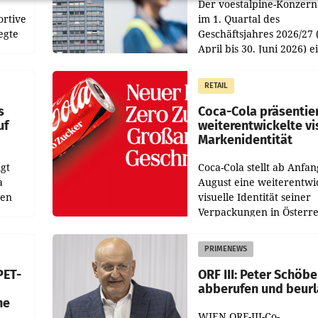
Der voestalpine-Konzern
ortive
im 1. Quartal des
egte
Geschäftsjahres 2026/27 
April bis 30. Juni 2026) e
aten
solides Ergebnis erwirtsc
 das
Der Umsatz stieg im Verg
RETAIL
wie
zur Vorjahresperiode
s
Coca-Cola präsentie
uf
weiterentwickelte vi
Markenidentität
gt
Coca-Cola stellt ab Anfan
a
August eine weiterentwi
nen
visuelle Identität seiner
Verpackungen in Österre
 den
vor. Im Mittelpunkt des
ens
Redesigns stehen zentral
PRIMENEWS
ozent
Gestaltungselemente
PET-
ORF III: Peter Schöbe
abberufen und beur
he
WIEN ORF-III-Co-