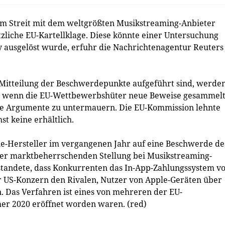
im Streit mit dem weltgrößten Musikstreaming-Anbieter
liche EU-Kartellklage. Diese könnte einer Untersuchung
y ausgelöst wurde, erfuhr die Nachrichtenagentur Reuters
 Mitteilung der Beschwerdepunkte aufgeführt sind, werden
, wenn die EU-Wettbewerbshüter neue Beweise gesammel
re Argumente zu untermauern. Die EU-Kommission lehnte
t keine erhältlich.
e-Hersteller im vergangenen Jahr auf eine Beschwerde de
ner marktbeherrschenden Stellung bei Musikstreaming-
tandete, dass Konkurrenten das In-App-Zahlungssystem v
 US-Konzern den Rivalen, Nutzer von Apple-Geräten über
. Das Verfahren ist eines von mehreren der EU-
r 2020 eröffnet worden waren. (red)