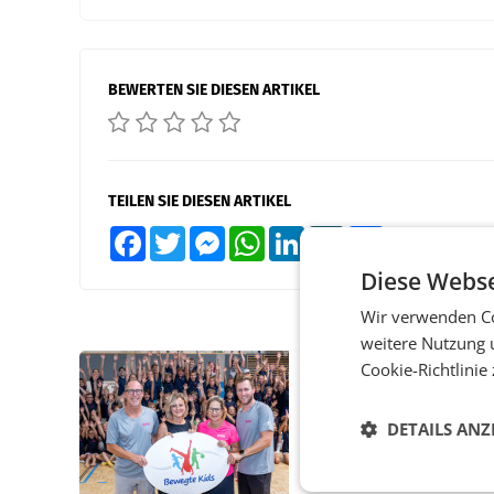
BEWERTEN SIE DIESEN ARTIKEL
TEILEN SIE DIESEN ARTIKEL
Facebook
Twitter
Messenger
WhatsApp
LinkedIn
XING
Teilen
Diese Webse
Wir verwenden Co
weitere Nutzung 
Cookie-Richtlinie
RETAIL
Bipa unterstützt Be
DETAILS ANZ
Kids Sommercamps 
Osten Österreichs