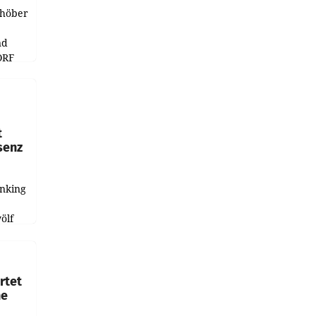
chöber
nd
ORF
r APA
t
senz
anking
e
ölf
ysiert,
nd
rtet
ne