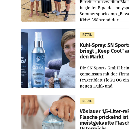
Bereits zum zweiten Mal
begleitet Bipa das polysp
Sommersportcamp „Bew
Kids“. Während der
Campwochen in den Mon
Juli und August versorgt
RETAIL
Unternehmen Kinder so
Kühl-Spray: SN Sport
bringt „Keep Cool“ a
den Markt
Die SN Sports GmbH brin
gemeinsam mit der Firm
Feygenblatt FloGu OG ei
neuen Kühl- und
Regenerations-Spray auf
Markt. Das Produkt nam
RETAIL
„Keep Cool“ ist zu 100 Pr
Vöslauer 1,5-Liter-re
Flasche prickelnd ist
meistgekaufte Flasc
Österreichs