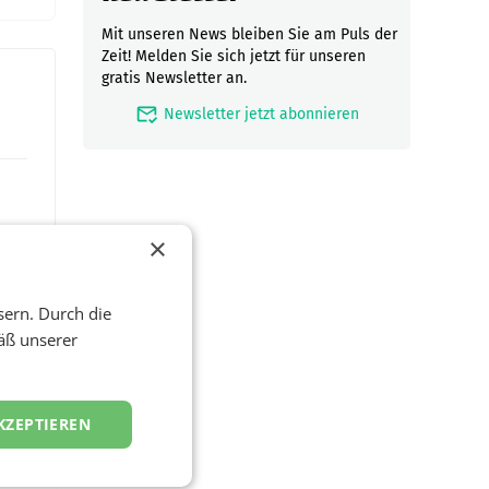
Mit unseren News bleiben Sie am Puls der
Zeit! Melden Sie sich jetzt für unseren
gratis Newsletter an.
mark_email_read
Newsletter jetzt abonnieren
×
sern. Durch die
äß unserer
hnet
KZEPTIEREN
al