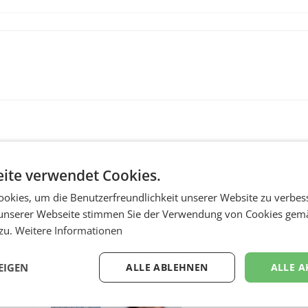
ite verwendet Cookies.
okies, um die Benutzerfreundlichkeit unserer Website zu verbes
unserer Webseite stimmen Sie der Verwendung von Cookies gem
 zu.
Weitere Informationen
RETAIL
wegte
voestalpine verzeic
EIGEN
ALLE ABLEHNEN
ALLE A
im
solides erstes Quart
und steigert EBITDA