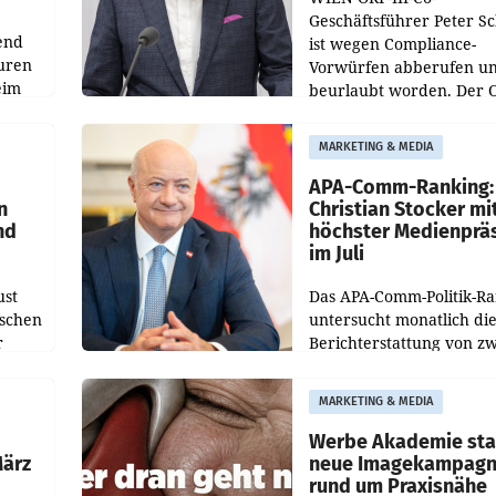
Geschäftsführer Peter S
end
ist wegen Compliance-
uren
Vorwürfen abberufen u
eim
beurlaubt worden. Der 
bestätigte gegenüber de
uer zu
entsprechende
MARKETING & MEDIA
hsen
Medienberichte.
APA-Comm-Ranking:
n
Christian Stocker mi
nd
höchster Medienprä
im Juli
ust
Das APA-Comm-Politik-R
oschen
untersucht monatlich di
r
Berichterstattung von zw
österreichischen
ndung
Tageszeitungen und anal
MARKETING & MEDIA
ation
welche Politikerinnen u
Politiker Österreichs die
Werbe Akademie sta
März
neue Imagekampag
rund um Praxisnähe