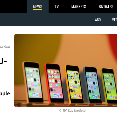
NEWS
TV
MARKETS
BIZDATES
ABO
MED
aktion
U-
pple
© EPA Kay Nietfeld