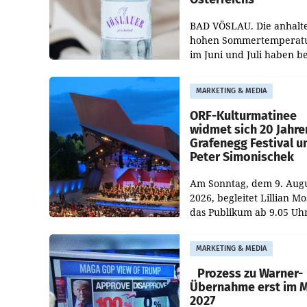
BAD VÖSLAU. Die anhalt
hohen Sommertemperat
im Juni und Juli haben b
niederösterreichischen
Getränkehersteller Vösla
MARKETING & MEDIA
deutlichen Absatzzuwäc
geführt. Während
ORF-Kulturmatinee
widmet sich 20 Jahre
Grafenegg Festival u
Peter Simonischek
Am Sonntag, dem 9. Aug
2026, begleitet Lillian M
das Publikum ab 9.05 Uh
durch die ORF-
„Kulturmatinee“. Die Se
MARKETING & MEDIA
startet mit der Dokument
„20 Jahre Grafenegg
Prozess zu Warner-
Übernahme erst im 
2027