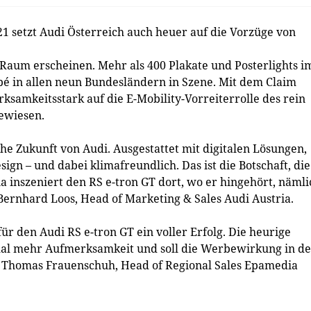
 setzt Audi Österreich auch heuer auf die Vorzüge von
n Raum erscheinen. Mehr als 400 Plakate und Posterlights i
pé in allen neun Bundesländern in Szene. Mit dem Claim
samkeitsstark auf die E-Mobility-Vorreiterrolle des rein
ewiesen.
che Zukunft von Audi. Ausgestattet mit digitalen Lösungen,
ign – und dabei klimafreundlich. Das ist die Botschaft, die
a inszeniert den RS e-tron GT dort, wo er hingehört, nämli
Bernhard Loos, Head of Marketing & Sales Audi Austria.
r den Audi RS e-tron GT ein voller Erfolg. Die heurige
al mehr Aufmerksamkeit und soll die Werbewirkung in d
o Thomas Frauenschuh, Head of Regional Sales Epamedia