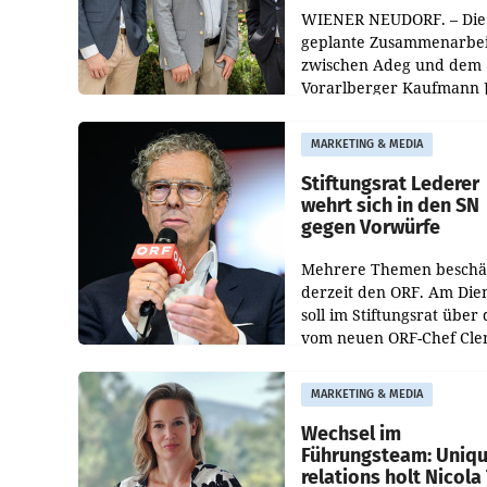
WIENER NEUDORF. – Die
geplante Zusammenarbei
zwischen Adeg und dem
Vorarlberger Kaufmann 
Albrecht ist kartellrechtl
freigegeben: Die
MARKETING & MEDIA
Bundeswettbewerbsbeh
und der Bundeskartellan
Stiftungsrat Lederer
wehrt sich in den SN
gegen Vorwürfe
Mehrere Themen beschä
derzeit den ORF. Am Die
soll im Stiftungsrat über 
vom neuen ORF-Chef Cl
Pig vorgeschlagenen
Besetzungen für die
MARKETING & MEDIA
Direktionen abgestimmt
werden.
Wechsel im
Führungsteam: Uniq
relations holt Nicola 