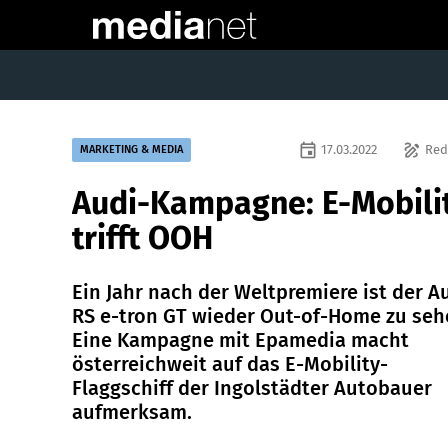
event
draw
17.03.2022
Red
MARKETING & MEDIA
Audi-Kampagne: E-Mobili
trifft OOH
Ein Jahr nach der Weltpremiere ist der A
RS e-tron GT wieder Out-of-Home zu seh
Eine Kampagne mit Epamedia macht
österreichweit auf das E-Mobility-
Flaggschiff der Ingolstädter Autobauer
aufmerksam.