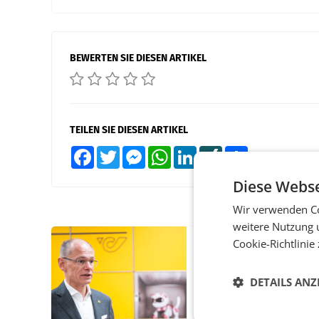
BEWERTEN SIE DIESEN ARTIKEL
TEILEN SIE DIESEN ARTIKEL
Facebook
Twitter
Messenger
WhatsApp
LinkedIn
XING
Teilen
Diese Webse
Wir verwenden Co
weitere Nutzung 
PRIMENEWS
Cookie-Richtlinie
Österreichische Post
Umsatzplus im erste
DETAILS ANZ
Halbjahr trotz schw
Briefgeschäft