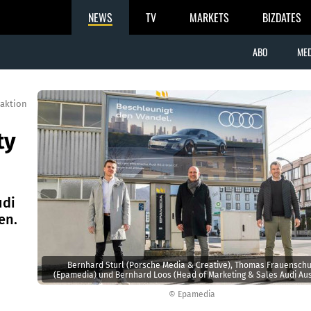
NEWS
TV
MARKETS
BIZDATES
ABO
MED
aktion
ty
udi
en.
Bernhard Sturl (Porsche Media & Creative), Thomas Frauensch
(Epamedia) und Bernhard Loos (Head of Marketing & Sales Audi Aust
© Epamedia