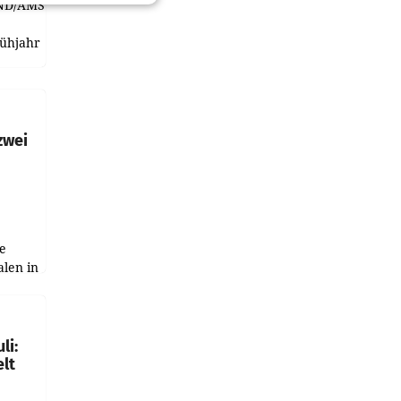
ND/AMSTERDAM.
rühjahr
h
zwei
e
alen in
ich.
gen in
li:
lt