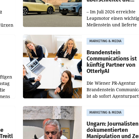
100.000er-Marke
– Im Juli 2026 erreichte
t
Leapmotor einen wichti
Meilenstein und lieferte
Jürgen
weltweit 101.267 Fahrze
ich
aus, womit sich das Erge
MARKETING & MEDIA
gegenüber Juli 2025 meh
örde
verdoppelte (+102
walt
Brandenstein
Communications ist
künftig Partner von
OtterlyAI
ftigen
Die Wiener PR-Agentur
nstag
Brandenstein Communica
die
ist ab sofort Agenturpar
emens
der KI-Monitoring- und
Optimierungsplattform
MARKETING & MEDIA
OtterlyAI. Damit baut di
Agentur ihr Leistungspor
Ungarn: Journalisten
ue
dokumentierten
Treitl
Manipulation und Ze