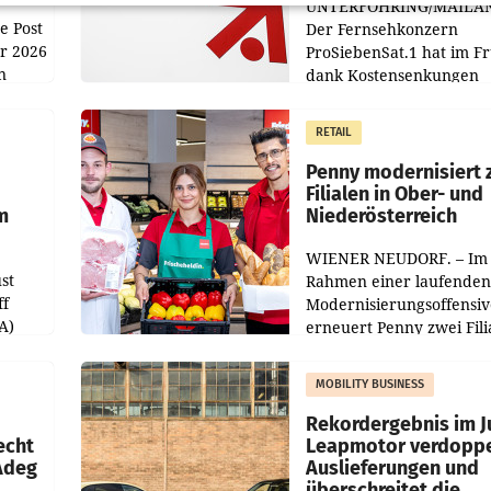
UNTERFÖHRING/MAILA
e Post
Der Fernsehkonzern
hr 2026
ProSiebenSat.1 hat im F
n
dank Kostensenkungen
operativ wieder Gewinn
m Plus
gemacht und die
RETAIL
er
Markterwartung deutlic
übertroffen.
Penny modernisiert 
Filialen in Ober- und
m
Niederösterreich
WIENER NEUDORF. – Im
st
Rahmen einer laufenden
ff
Modernisierungsoffensiv
A)
erneuert Penny zwei Fili
Nieder- und Oberösterre
slauf-
Die beiden Standorte lie
MOBILITY BUSINESS
Haag sowie im rund
ilialen
Rekordergebnis im Ju
echt
Leapmotor verdoppe
 Adeg
Auslieferungen und
überschreitet die