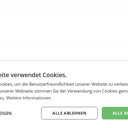
ite verwendet Cookies.
okies, um die Benutzerfreundlichkeit unserer Website zu verbes
unserer Webseite stimmen Sie der Verwendung von Cookies gem
 zu.
Weitere Informationen
MARKETING & MEDIA
:
ProSiebenSat.1 spar
n
macht überraschend 
EIGEN
ALLE ABLEHNEN
ALLE A
achem
Gewinn