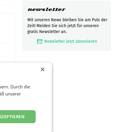
newsletter
Mit unseren News bleiben Sie am Puls der
Zeit! Melden Sie sich jetzt für unseren
gratis Newsletter an.
mark_email_read
Newsletter jetzt abonnieren
×
sern. Durch die
äß unserer
t und
viel
KZEPTIEREN