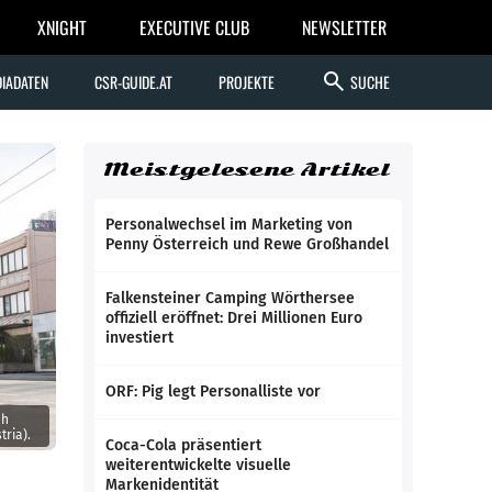
XNIGHT
EXECUTIVE CLUB
NEWSLETTER
search
IADATEN
CSR-GUIDE.AT
PROJEKTE
SUCHE
Meistgelesene Artikel
Personalwechsel im Marketing von
Penny Österreich und Rewe Großhandel
Falkensteiner Camping Wörthersee
offiziell eröffnet: Drei Millionen Euro
investiert
ORF: Pig legt Personalliste vor
uh
ria).
Coca-Cola präsentiert
weiterentwickelte visuelle
Markenidentität