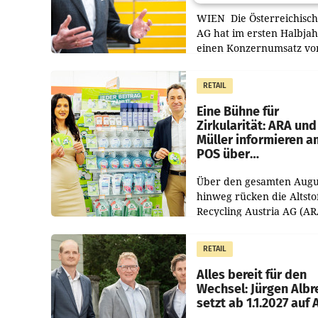
WIEN Die Österreichisch
AG hat im ersten Halbja
einen Konzernumsatz vo
1.544,0 Mio. EUR
erwirtschaftet, was eine
RETAIL
von 3,8 Prozent gegenüb
dem Vergleichszeitraum
Eine Bühne für
Zirkularität: ARA und
Müller informieren a
POS über
Kreislauffähigkeit
Über den gesamten Augu
hinweg rücken die Altsto
Recycling Austria AG (AR
und der Handelskonzern
Müller die Initiative „Krei
RETAIL
Helden“ in allen
österreichischen Müller-F
Alles bereit für den
Wechsel: Jürgen Albr
setzt ab 1.1.2027 auf