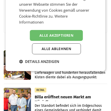
unserer Webseite stimmen Sie der
Verwendung von Cookies gemäß unserer
Cookie-Richtlinie zu.
Weitere
Facebook
Twitter
Messenger
WhatsApp
LinkedIn
XING
Teilen
Informationen
ALLE AKZEPTIEREN
ALLE ABLEHNEN
RETAIL
Stibitzer inszeniert Spritz-Party in
DETAILS ANZEIGEN
Wien
Eine inszenierte Lkw-Panne mit einem
Lieferwagen und hunderten herausfallenden
Kisten diente dabei als Ausgangspunkt:
Passanten wurden gebeten, beim Aufräumen
zu helfen, und erhielten
RETAIL
Billa eröffnet neuen Markt am
Küniglberg
Der Standort befindet sich im Erdgeschoss
eines Gemeindebaus und verbindet damit