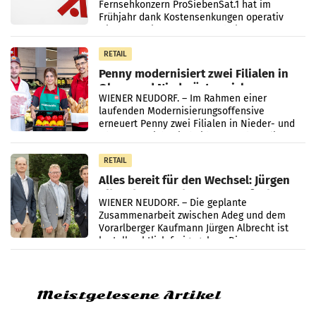
Fernsehkonzern ProSiebenSat.1 hat im
Frühjahr dank Kostensenkungen operativ
wieder Gewinn gemacht und die
Markterwartung deutlich übertroffen.
RETAIL
Penny modernisiert zwei Filialen in
Ober- und Niederösterreich
WIENER NEUDORF. – Im Rahmen einer
laufenden Modernisierungsoffensive
erneuert Penny zwei Filialen in Nieder- und
Oberösterreich. Die beiden Standorte liegen
in Haag sowie im rund
RETAIL
Alles bereit für den Wechsel: Jürgen
Albrecht setzt ab 1.1.2027 auf Adeg
WIENER NEUDORF. – Die geplante
Zusammenarbeit zwischen Adeg und dem
Vorarlberger Kaufmann Jürgen Albrecht ist
kartellrechtlich freigegeben: Die
Bundeswettbewerbsbehörde und der
Bundeskartellanwalt
Meistgelesene Artikel