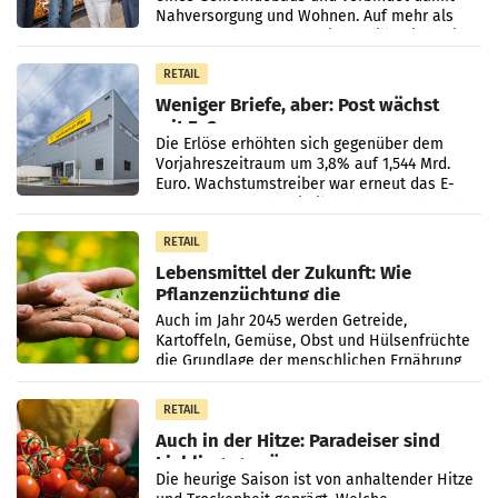
Nahversorgung und Wohnen. Auf mehr als
330 m² Verkaufsfläche bietet Billa ein breites
Sortiment mit
RETAIL
Weniger Briefe, aber: Post wächst
mit E-Commerce
Die Erlöse erhöhten sich gegenüber dem
Vorjahreszeitraum um 3,8% auf 1,544 Mrd.
Euro. Wachstumstreiber war erneut das E-
Commerce- und Logistikgeschäft, während
der Strukturwandel
RETAIL
Lebensmittel der Zukunft: Wie
Pflanzenzüchtung die
Ernährungssicherheit sichert
Auch im Jahr 2045 werden Getreide,
Kartoffeln, Gemüse, Obst und Hülsenfrüchte
die Grundlage der menschlichen Ernährung
bilden. Allerdings verändern sich die
Eigenschaften der Pflanzen
RETAIL
Auch in der Hitze: Paradeiser sind
Lieblingsgemüse
Die heurige Saison ist von anhaltender Hitze