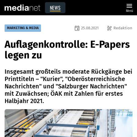
menu
NEWS
Menü
event
draw
25.08.2021
Redaktion
MARKETING & MEDIA
Auflagenkontrolle: E-Papers
legen zu
Insgesamt großteils moderate Rückgänge bei
Printtiteln – "Kurier", "Oberösterreichische
Nachrichten" und "Salzburger Nachrichten"
mit Zuwächsen; ÖAK mit Zahlen für erstes
Halbjahr 2021.