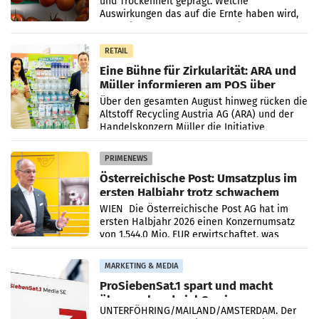
und Trockenheit geprägt. Welche
Auswirkungen das auf die Ernte haben wird,
lässt sich laut Branche noch nicht
abschließend beurteilen.
RETAIL
Eine Bühne für Zirkularität: ARA und
Müller informieren am POS über
Kreislauffähigkeit
Über den gesamten August hinweg rücken die
Altstoff Recycling Austria AG (ARA) und der
Handelskonzern Müller die Initiative
„Kreislauf-Helden“ in allen österreichischen
Müller-Filialen
PRIMENEWS
Österreichische Post: Umsatzplus im
ersten Halbjahr trotz schwachem
Briefgeschäft
WIEN Die Österreichische Post AG hat im
ersten Halbjahr 2026 einen Konzernumsatz
von 1.544,0 Mio. EUR erwirtschaftet, was
einem Plus von 3,8 Prozent gegenüber dem
Vergleichszeitraum
MARKETING & MEDIA
ProSiebenSat.1 spart und macht
überraschend viel Gewinn
UNTERFÖHRING/MAILAND/AMSTERDAM. Der