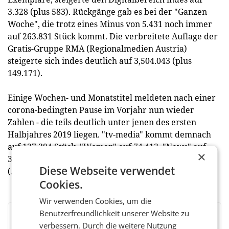
3.328 (plus 583). Rückgänge gab es bei der "Ganzen
Woche", die trotz eines Minus von 5.431 noch immer
auf 263.831 Stück kommt. Die verbreitete Auflage der
Gratis-Gruppe RMA (Regionalmedien Austria)
steigerte sich indes deutlich auf 3,504.043 (plus
149.171).
Einige Wochen- und Monatstitel meldeten nach einer
corona-bedingten Pause im Vorjahr nun wieder
Zahlen - die teils deutlich unter jenen des ersten
Halbjahres 2019 liegen. "tv-media" kommt demnach
auf 127.394 Stück, "Woman" auf 74.413, "News" auf
×
39.761, "trend" auf 27.458 und "e-media" auf 21.990.
Diese Webseite verwendet
(APA)
Cookies.
Wir verwenden Cookies, um die
Benutzerfreundlichkeit unserer Website zu
BEWERTEN SIE DIESEN ARTIKEL
verbessern. Durch die weitere Nutzung