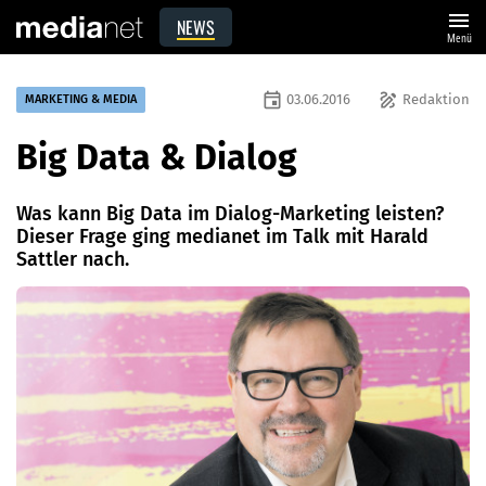
menu
NEWS
Menü
event
draw
03.06.2016
Redaktion
MARKETING & MEDIA
Big Data & Dialog
Was kann Big Data im Dialog-Marketing leisten?
Dieser Frage ging medianet im Talk mit Harald
Sattler nach.