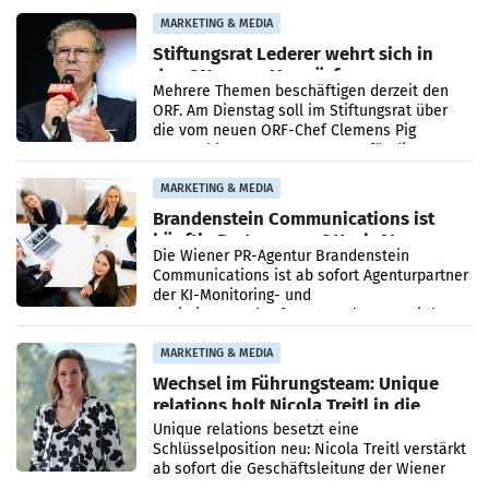
verdoppelte (+102
MARKETING & MEDIA
Stiftungsrat Lederer wehrt sich in
den SN gegen Vorwürfe
Mehrere Themen beschäftigen derzeit den
ORF. Am Dienstag soll im Stiftungsrat über
die vom neuen ORF-Chef Clemens Pig
vorgeschlagenen Besetzungen für die
Direktionen abgestimmt werden.
MARKETING & MEDIA
Brandenstein Communications ist
künftig Partner von OtterlyAI
Die Wiener PR-Agentur Brandenstein
Communications ist ab sofort Agenturpartner
der KI-Monitoring- und
Optimierungsplattform OtterlyAI. Damit baut
die Agentur ihr Leistungsportfolio
MARKETING & MEDIA
Wechsel im Führungsteam: Unique
relations holt Nicola Treitl in die
Geschäftsleitung
Unique relations besetzt eine
Schlüsselposition neu: Nicola Treitl verstärkt
ab sofort die Geschäftsleitung der Wiener
PR-Agentur an der Seite von Josef Kalina und