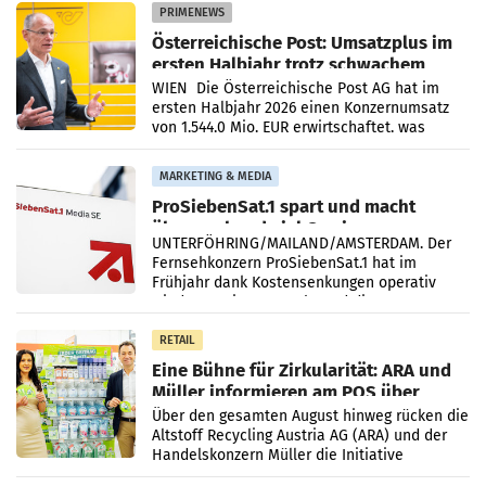
PRIMENEWS
Österreichische Post: Umsatzplus im
ersten Halbjahr trotz schwachem
Briefgeschäft
WIEN Die Österreichische Post AG hat im
ersten Halbjahr 2026 einen Konzernumsatz
von 1.544,0 Mio. EUR erwirtschaftet, was
einem Plus von 3,8 Prozent gegenüber dem
Vergleichszeitraum
MARKETING & MEDIA
ProSiebenSat.1 spart und macht
überraschend viel Gewinn
UNTERFÖHRING/MAILAND/AMSTERDAM. Der
Fernsehkonzern ProSiebenSat.1 hat im
Frühjahr dank Kostensenkungen operativ
wieder Gewinn gemacht und die
Markterwartung deutlich übertroffen.
RETAIL
Eine Bühne für Zirkularität: ARA und
Müller informieren am POS über
Kreislauffähigkeit
Über den gesamten August hinweg rücken die
Altstoff Recycling Austria AG (ARA) und der
Handelskonzern Müller die Initiative
„Kreislauf-Helden“ in allen österreichischen