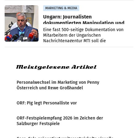
Anna Kalina-Mahr.
MARKETING & MEDIA
Ungarn: Journalisten
dokumentierten Manipulation und
Zensur
Eine fast 500-seitige Dokumentation von
Mitarbeitern der Ungarischen
Nachrichtenagentur MTI soll die
systematische Nachrichten-Manipulation und
Zensur bei der Agentur während der Zeit
Meistgelesene Artikel
Personalwechsel im Marketing von Penny
Österreich und Rewe Großhandel
ORF: Pig legt Personalliste vor
ORF-Festspielempfang 2026 im Zeichen der
Salzburger Festspiele