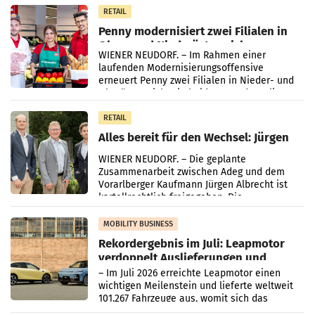
Müller-Filialen
RETAIL
Penny modernisiert zwei Filialen in
Ober- und Niederösterreich
WIENER NEUDORF. – Im Rahmen einer
laufenden Modernisierungsoffensive
erneuert Penny zwei Filialen in Nieder- und
Oberösterreich. Die beiden Standorte liegen
in Haag sowie im rund
RETAIL
Alles bereit für den Wechsel: Jürgen
Albrecht setzt ab 1.1.2027 auf Adeg
WIENER NEUDORF. – Die geplante
Zusammenarbeit zwischen Adeg und dem
Vorarlberger Kaufmann Jürgen Albrecht ist
kartellrechtlich freigegeben: Die
Bundeswettbewerbsbehörde und der
Bundeskartellanwalt
MOBILITY BUSINESS
Rekordergebnis im Juli: Leapmotor
verdoppelt Auslieferungen und
überschreitet die 100.000er-Marke
– Im Juli 2026 erreichte Leapmotor einen
wichtigen Meilenstein und lieferte weltweit
101.267 Fahrzeuge aus, womit sich das
Ergebnis gegenüber Juli 2025 mehr als