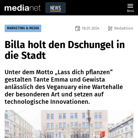
menu
NEWS
Menü
event
draw
18.01.2024
Redaktion
MARKETING & MEDIA
Billa holt den Dschungel in
die Stadt
Unter dem Motto „Lass dich pflanzen“
gestalten Tante Emma und Gewista
anlässlich des Veganuary eine Wartehalle
der besonderen Art und setzen auf
technologische Innovationen.