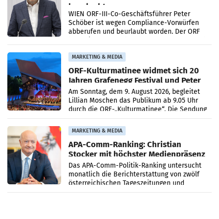
beurlaubt
WIEN ORF-III-Co-Geschäftsführer Peter
Schöber ist wegen Compliance-Vorwürfen
abberufen und beurlaubt worden. Der ORF
bestätigte gegenüber der APA entsprechende
Medienberichte.
MARKETING & MEDIA
ORF-Kulturmatinee widmet sich 20
Jahren Grafenegg Festival und Peter
Simonischek
Am Sonntag, dem 9. August 2026, begleitet
Lillian Moschen das Publikum ab 9.05 Uhr
durch die ORF-„Kulturmatinee“. Die Sendung
startet mit der Dokumentation „20 Jahre
Grafenegg
MARKETING & MEDIA
APA-Comm-Ranking: Christian
Stocker mit höchster Medienpräsenz
im Juli
Das APA-Comm-Politik-Ranking untersucht
monatlich die Berichterstattung von zwölf
österreichischen Tageszeitungen und
analysiert, welche Politikerinnen und
Politiker Österreichs die