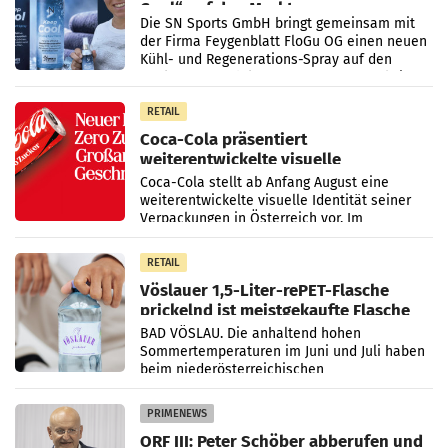
Cool“ auf den Markt
Die SN Sports GmbH bringt gemeinsam mit
der Firma Feygenblatt FloGu OG einen neuen
Kühl- und Regenerations-Spray auf den
Markt. Das Produkt namens „Keep Cool“ ist zu
100 Prozent
RETAIL
Coca-Cola präsentiert
weiterentwickelte visuelle
Markenidentität
Coca-Cola stellt ab Anfang August eine
weiterentwickelte visuelle Identität seiner
Verpackungen in Österreich vor. Im
Mittelpunkt des Redesigns stehen zentrale
Gestaltungselemente
RETAIL
Vöslauer 1,5-Liter-rePET-Flasche
prickelnd ist meistgekaufte Flasche
Österreichs
BAD VÖSLAU. Die anhaltend hohen
Sommertemperaturen im Juni und Juli haben
beim niederösterreichischen
Getränkehersteller Vöslauer zu deutlichen
Absatzzuwächsen geführt. Während
PRIMENEWS
ORF III: Peter Schöber abberufen und