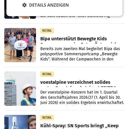
den SN gegen Vorwürfe
DETAILS ANZEIGEN
Mehrere Themen beschäftigen derzeit den
ORF. Am Dienstag soll im Stiftungsrat über
die vom neuen ORF-Chef Clemens Pig
vorgeschlagenen Besetzungen für die
Direktionen abgestimmt werden.
RETAIL
Bipa unterstützt Bewegte Kids
Sommercamps im Osten Österreichs
Bereits zum zweiten Mal begleitet Bipa das
polysportive Sommersportcamp „Bewegte
Kids“. Während der Campwochen in den
Monaten Juli und August versorgt das
Unternehmen Kinder sowie
RETAIL
voestalpine verzeichnet solides
erstes Quartal und steigert EBITDA
Der voestalpine-Konzern hat im 1. Quartal
des Geschäftsjahres 2026/27 (1. April bis 30.
Juni 2026) ein solides Ergebnis erwirtschaftet.
Der Umsatz stieg im Vergleich zur
Vorjahresperiode
RETAIL
Kühl-Spray: SN Sports bringt „Keep