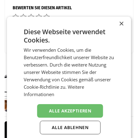
BEWERTEN SIE DIESEN ARTIKEL
×
Diese Webseite verwendet
Facebook
Cookies.
Twitter
Messenger
WhatsApp
LinkedIn
XING
Teilen
Wir verwenden Cookies, um die
Benutzerfreundlichkeit unserer Website zu
verbessern. Durch die weitere Nutzung
unserer Webseite stimmen Sie der
MARKETING & MEDIA
Verwendung von Cookies gemäß unserer
Pilnacek-U-Ausschuss - Presserat
Cookie-Richtlinie zu.
Weitere
fordert sensible Berichterstattung
Informationen
WIEN Der Presserat fordert Medienvertreter
dazu auf, im U-Ausschuss zu den
Ermittlungen rund um das Ableben des Ex-
ALLE AKZEPTIEREN
Sektionschefs im Justizministerium, Christian
Pilnacek, auf sensible
MARKETING & MEDIA
ALLE ABLEHNEN
Stiftungsrat Lederer wehrt sich in