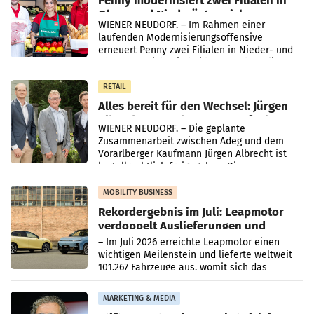
Penny modernisiert zwei Filialen in
Ober- und Niederösterreich
WIENER NEUDORF. – Im Rahmen einer
laufenden Modernisierungsoffensive
erneuert Penny zwei Filialen in Nieder- und
Oberösterreich. Die beiden Standorte liegen
in Haag sowie im rund
RETAIL
Alles bereit für den Wechsel: Jürgen
Albrecht setzt ab 1.1.2027 auf Adeg
WIENER NEUDORF. – Die geplante
Zusammenarbeit zwischen Adeg und dem
Vorarlberger Kaufmann Jürgen Albrecht ist
kartellrechtlich freigegeben: Die
Bundeswettbewerbsbehörde und der
Bundeskartellanwalt
MOBILITY BUSINESS
Rekordergebnis im Juli: Leapmotor
verdoppelt Auslieferungen und
überschreitet die 100.000er-Marke
– Im Juli 2026 erreichte Leapmotor einen
wichtigen Meilenstein und lieferte weltweit
101.267 Fahrzeuge aus, womit sich das
Ergebnis gegenüber Juli 2025 mehr als
verdoppelte (+102
MARKETING & MEDIA