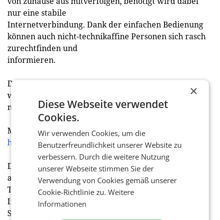
von zuhause aus mitverfolgen, benötigt wird dabei
nur eine stabile
Internetverbindung. Dank der einfachen Bedienung
können auch nicht-technikaffine Personen sich rasch
zurechtfinden und
informieren.
Das Motto dieser Veranstaltung: #zusammenstärker -
×
weil wir trotz der physischen sozialen Distanz nun
Diese Webseite verwendet
mehr denn je zusammenhalten müssen.
Cookies.
Mehr Informationen:
Wir verwenden Cookies, um die
https://zusammenstaerker.derbrutkasten.com
Benutzerfreundlichkeit unserer Website zu
verbessern. Durch die weitere Nutzung
Die Internetoffensive Österreich (IOÖ) versteht sich
unserer Webseite stimmen Sie der
als
Verwendung von Cookies gemäß unserer
Thinktank der Digitalwirtschaft und
Cookie-Richtlinie zu.
Weitere
Interessenvertretung aller
Informationen
Stakeholder im Bereich Informations- und