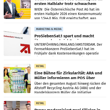
ersten Halbjahr trotz schwachem
Briefgeschäft
WIEN Die Österreichische Post AG hat im
ersten Halbjahr 2026 einen Konzernumsatz
von 1.544,0 Mio. EUR erwirtschaftet, was
einem Plus von 3,8 Prozent gegenüber dem
Vergleichszeitraum
MARKETING & MEDIA
ProSiebenSat.1 spart und macht
überraschend viel Gewinn
UNTERFÖHRING/MAILAND/AMSTERDAM. Der
Fernsehkonzern ProSiebenSat.1 hat im
Frühjahr dank Kostensenkungen operativ
wieder Gewinn gemacht und die
Markterwartung deutlich übertroffen.
RETAIL
Eine Bühne für Zirkularität: ARA und
Müller informieren am POS über
Kreislauffähigkeit
Über den gesamten August hinweg rücken die
Altstoff Recycling Austria AG (ARA) und der
Handelskonzern Müller die Initiative
„Kreislauf-Helden“ in allen österreichischen
Müller-Filialen
RETAIL