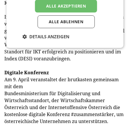
Kommunikationstechnologien.
ALLE AKZEPTIEREN
In enger Zusammenarbeit mit den Bundesministerien
ALLE ABLEHNEN
werden in den 4 Arbeitsgruppen der IOÖ zahlreiche
gemeinsame Projekte entwickelt. Die Kooperation soll
DETAILS ANZEIGEN
vor allem den verstärkten Schulterschluss von
Wirtschaft und Politik fördern, um Österreich als
Standort für IKT erfolgreich zu positionieren und im
Index (DESI) voranzubringen.
Digitale Konferenz
Am 9. April veranstaltet der brutkasten gemeinsam
mit dem
Bundesministerium für Digitalisierung und
Wirtschaftsstandort, der Wirtschaftskammer
Österreich und der Internetoffensive Österreich die
kostenlose digitale Konferenz #zusammenstärker, um
österreichische Unternehmen zu unterstützen.