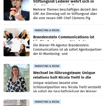
Stiftungsrat Lederer wehrt sich in
den SN gegen Vorwürfe
Mehrere Themen beschäftigen derzeit den
ORF. Am Dienstag soll im Stiftungsrat über
die vom neuen ORF-Chef Clemens Pig
vorgeschlagenen Besetzungen für die
Direktionen abgestimmt werden.
MARKETING & MEDIA
Brandenstein Communications ist
künftig Partner von OtterlyAI
Die Wiener PR-Agentur Brandenstein
Communications ist ab sofort Agenturpartner
der KI-Monitoring- und
Optimierungsplattform OtterlyAI. Damit baut
die Agentur ihr Leistungsportfolio
MARKETING & MEDIA
Wechsel im Führungsteam: Unique
relations holt Nicola Treitl in die
Geschäftsleitung
Unique relations besetzt eine
Schlüsselposition neu: Nicola Treitl verstärkt
ab sofort die Geschäftsleitung der Wiener
PR-Agentur an der Seite von Josef Kalina und
Anna Kalina-Mahr.
MARKETING & MEDIA