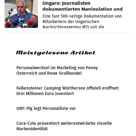
Ungarn: Journalisten
dokumentierten Manipulation und
Zensur
Eine fast 500-seitige Dokumentation von
Mitarbeitern der Ungarischen
Nachrichtenagentur MTI soll die
systematische Nachrichten-Manipulation und
Zensur bei der Agentur während der Zeit
Meistgelesene Artikel
Personalwechsel im Marketing von Penny
Österreich und Rewe Großhandel
Falkensteiner Camping Wörthersee offiziell eröffnet:
Drei Millionen Euro investiert
ORF: Pig legt Personalliste vor
Coca-Cola präsentiert weiterentwickelte visuelle
Markenidentität