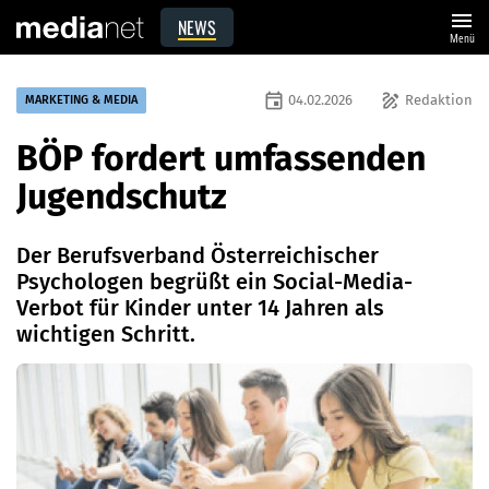
menu
NEWS
Menü
event
draw
04.02.2026
Redaktion
MARKETING & MEDIA
BÖP fordert umfassenden
Jugendschutz
Der Berufsverband Österreichischer
Psychologen begrüßt ein Social-Media-
Verbot für Kinder unter 14 Jahren als
wichtigen Schritt.