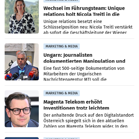
Wechsel im Führungsteam: Unique
relations holt Nicola Treitl in die
Geschäftsleitung
Unique relations besetzt eine
Schlüsselposition neu: Nicola Treitl verstärkt
ab sofort die Geschäftsleitung der Wiener
PR-Agentur an der Seite von Josef Kalina und
Anna Kalina-Mahr.
MARKETING & MEDIA
Ungarn: Journalisten
dokumentierten Manipulation und
Zensur
Eine fast 500-seitige Dokumentation von
Mitarbeitern der Ungarischen
Nachrichtenagentur MTI soll die
systematische Nachrichten-Manipulation und
Zensur bei der Agentur während der Zeit
MARKETING & MEDIA
Magenta Telekom erhöht
Investitionen trotz leichtem
Umsatzrückgang
Der anhaltende Druck auf den Digitalstandort
Österreich spiegelt sich in den aktuellen
Zahlen von Magenta Telekom wider. In den
ersten sechs Monaten des laufenden Jahres
verzeichnete