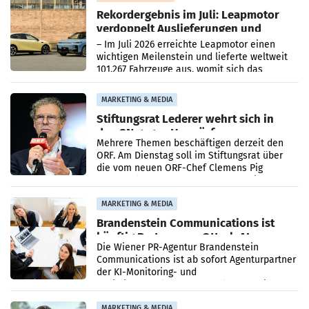
Rekordergebnis im Juli: Leapmotor
verdoppelt Auslieferungen und
überschreitet die 100.000er-Marke
– Im Juli 2026 erreichte Leapmotor einen
wichtigen Meilenstein und lieferte weltweit
101.267 Fahrzeuge aus, womit sich das
Ergebnis gegenüber Juli 2025 mehr als
verdoppelte (+102
MARKETING & MEDIA
Stiftungsrat Lederer wehrt sich in
den SN gegen Vorwürfe
Mehrere Themen beschäftigen derzeit den
ORF. Am Dienstag soll im Stiftungsrat über
die vom neuen ORF-Chef Clemens Pig
vorgeschlagenen Besetzungen für die
Direktionen abgestimmt werden.
MARKETING & MEDIA
Brandenstein Communications ist
künftig Partner von OtterlyAI
Die Wiener PR-Agentur Brandenstein
Communications ist ab sofort Agenturpartner
der KI-Monitoring- und
Optimierungsplattform OtterlyAI. Damit baut
die Agentur ihr Leistungsportfolio
MARKETING & MEDIA