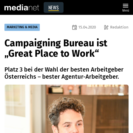
menu
NEWS
Menü
event
draw
15.04.2020
Redaktion
MARKETING & MEDIA
Campaigning Bureau ist
„Great Place to Work“
Platz 3 bei der Wahl der besten Arbeitgeber
Österreichs – bester Agentur-Arbeitgeber.