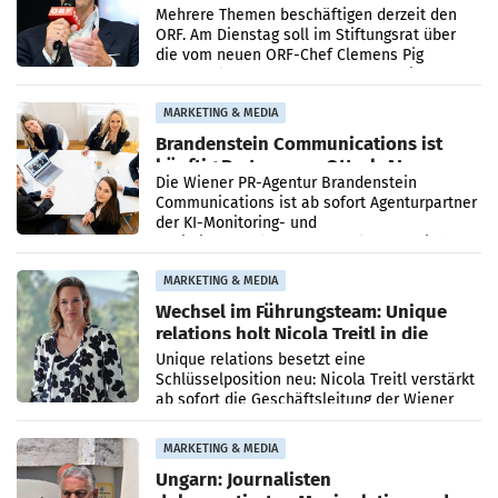
Mehrere Themen beschäftigen derzeit den
ORF. Am Dienstag soll im Stiftungsrat über
die vom neuen ORF-Chef Clemens Pig
vorgeschlagenen Besetzungen für die
Direktionen abgestimmt werden.
MARKETING & MEDIA
Brandenstein Communications ist
künftig Partner von OtterlyAI
Die Wiener PR-Agentur Brandenstein
Communications ist ab sofort Agenturpartner
der KI-Monitoring- und
Optimierungsplattform OtterlyAI. Damit baut
die Agentur ihr Leistungsportfolio
MARKETING & MEDIA
Wechsel im Führungsteam: Unique
relations holt Nicola Treitl in die
Geschäftsleitung
Unique relations besetzt eine
Schlüsselposition neu: Nicola Treitl verstärkt
ab sofort die Geschäftsleitung der Wiener
PR-Agentur an der Seite von Josef Kalina und
Anna Kalina-Mahr.
MARKETING & MEDIA
Ungarn: Journalisten