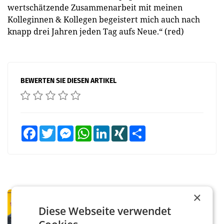
wertschätzende Zusammenarbeit mit meinen
Kolleginnen & Kollegen begeistert mich auch nach
knapp drei Jahren jeden Tag aufs Neue.“ (red)
BEWERTEN SIE DIESEN ARTIKEL
Facebook
Twitter
Messenger
WhatsApp
LinkedIn
XING
Teilen
×
PRIMENEWS
Österreichische Post: Umsatzplus im
Diese Webseite verwendet
ersten Halbjahr trotz schwachem