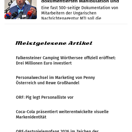
dokumentierten Manipulation und
Zensur
Eine fast 500-seitige Dokumentation von
Mitarbeitern der Ungarischen
Nachrichtenagentur MTI soll die
systematische Nachrichten-Manipulation und
Zensur bei der Agentur während der Zeit
Meistgelesene Artikel
Falkensteiner Camping Wörthersee offiziell eröffnet:
Drei Millionen Euro investiert
Personalwechsel im Marketing von Penny
Österreich und Rewe Großhandel
ORF: Pig legt Personalliste vor
Coca-Cola präsentiert weiterentwickelte visuelle
Markenidentität
ORF-Festspielempfang 2026 im Zeichen der