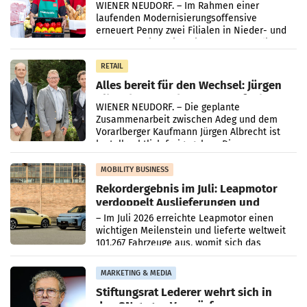
WIENER NEUDORF. – Im Rahmen einer
laufenden Modernisierungsoffensive
erneuert Penny zwei Filialen in Nieder- und
Oberösterreich. Die beiden Standorte liegen
in Haag sowie im rund
RETAIL
Alles bereit für den Wechsel: Jürgen
Albrecht setzt ab 1.1.2027 auf Adeg
WIENER NEUDORF. – Die geplante
Zusammenarbeit zwischen Adeg und dem
Vorarlberger Kaufmann Jürgen Albrecht ist
kartellrechtlich freigegeben: Die
Bundeswettbewerbsbehörde und der
Bundeskartellanwalt
MOBILITY BUSINESS
Rekordergebnis im Juli: Leapmotor
verdoppelt Auslieferungen und
überschreitet die 100.000er-Marke
– Im Juli 2026 erreichte Leapmotor einen
wichtigen Meilenstein und lieferte weltweit
101.267 Fahrzeuge aus, womit sich das
Ergebnis gegenüber Juli 2025 mehr als
verdoppelte (+102
MARKETING & MEDIA
Stiftungsrat Lederer wehrt sich in
den SN gegen Vorwürfe