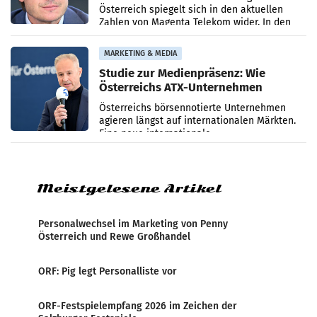
Österreich spiegelt sich in den aktuellen
Zahlen von Magenta Telekom wider. In den
ersten sechs Monaten des laufenden Jahres
verzeichnete
MARKETING & MEDIA
Studie zur Medienpräsenz: Wie
Österreichs ATX-Unternehmen
international wahrgenommen
Österreichs börsennotierte Unternehmen
werden
agieren längst auf internationalen Märkten.
Eine neue internationale
Medienresonanzanalyse untersucht die
weltweite Berichterstattung über
Meistgelesene Artikel
Personalwechsel im Marketing von Penny
Österreich und Rewe Großhandel
ORF: Pig legt Personalliste vor
ORF-Festspielempfang 2026 im Zeichen der