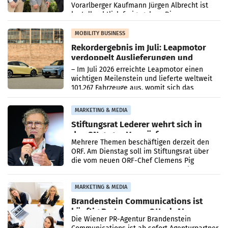
Vorarlberger Kaufmann Jürgen Albrecht ist
kartellrechtlich freigegeben: Die
Bundeswettbewerbsbehörde und der
Bundeskartellanwalt
MOBILITY BUSINESS
Rekordergebnis im Juli: Leapmotor
verdoppelt Auslieferungen und
überschreitet die 100.000er-Marke
– Im Juli 2026 erreichte Leapmotor einen
wichtigen Meilenstein und lieferte weltweit
101.267 Fahrzeuge aus, womit sich das
Ergebnis gegenüber Juli 2025 mehr als
verdoppelte (+102
MARKETING & MEDIA
Stiftungsrat Lederer wehrt sich in
den SN gegen Vorwürfe
Mehrere Themen beschäftigen derzeit den
ORF. Am Dienstag soll im Stiftungsrat über
die vom neuen ORF-Chef Clemens Pig
vorgeschlagenen Besetzungen für die
Direktionen abgestimmt werden.
MARKETING & MEDIA
Brandenstein Communications ist
künftig Partner von OtterlyAI
Die Wiener PR-Agentur Brandenstein