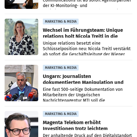
Communications ist ab sofort Agenturpartner
der KI-Monitoring- und
Optimierungsplattform OtterlyAI. Damit baut
die Agentur ihr Leistungsportfolio
MARKETING & MEDIA
Wechsel im Führungsteam: Unique
relations holt Nicola Treitl in die
Geschäftsleitung
Unique relations besetzt eine
Schlüsselposition neu: Nicola Treitl verstärkt
ab sofort die Geschäftsleitung der Wiener
PR-Agentur an der Seite von Josef Kalina und
Anna Kalina-Mahr.
MARKETING & MEDIA
Ungarn: Journalisten
dokumentierten Manipulation und
Zensur
Eine fast 500-seitige Dokumentation von
Mitarbeitern der Ungarischen
Nachrichtenagentur MTI soll die
systematische Nachrichten-Manipulation und
Zensur bei der Agentur während der Zeit
MARKETING & MEDIA
Magenta Telekom erhöht
Investitionen trotz leichtem
Umsatzrückgang
Der anhaltende Druck auf den Digitalstandort