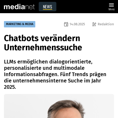
menu
NEWS
Menü
event
draw
14.08.2025
Redaktion
MARKETING & MEDIA
Chatbots verändern
Unternehmenssuche
LLMs ermöglichen dialogorientierte,
personalisierte und multimodale
Informationsabfragen. Fünf Trends prägen
die unternehmensinterne Suche im Jahr
2025.