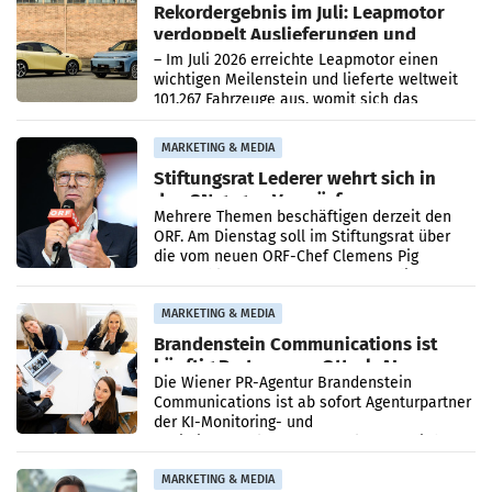
Rekordergebnis im Juli: Leapmotor
verdoppelt Auslieferungen und
überschreitet die 100.000er-Marke
– Im Juli 2026 erreichte Leapmotor einen
wichtigen Meilenstein und lieferte weltweit
101.267 Fahrzeuge aus, womit sich das
Ergebnis gegenüber Juli 2025 mehr als
verdoppelte (+102
MARKETING & MEDIA
Stiftungsrat Lederer wehrt sich in
den SN gegen Vorwürfe
Mehrere Themen beschäftigen derzeit den
ORF. Am Dienstag soll im Stiftungsrat über
die vom neuen ORF-Chef Clemens Pig
vorgeschlagenen Besetzungen für die
Direktionen abgestimmt werden.
MARKETING & MEDIA
Brandenstein Communications ist
künftig Partner von OtterlyAI
Die Wiener PR-Agentur Brandenstein
Communications ist ab sofort Agenturpartner
der KI-Monitoring- und
Optimierungsplattform OtterlyAI. Damit baut
die Agentur ihr Leistungsportfolio
MARKETING & MEDIA