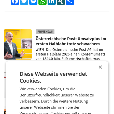
PRIMENEWS
Österreichische Post: Umsatzplus im
ersten Halbjahr trotz schwachem
Briefgeschäft
WIEN Die Österreichische Post AG hat im
ersten Halbjahr 2026 einen Konzernumsatz
von 1.544,0 Mio. EUR erwirtschaftet, was
einem Plus von 3,8 Prozent gegenüber dem
×
Vergleichszeitraum
MARKETING & MEDIA
Diese Webseite verwendet
ProSiebenSat.1 spart und macht
Cookies.
überraschend viel Gewinn
UNTERFÖHRING/MAILAND/AMSTERDAM. Der
Wir verwenden Cookies, um die
Fernsehkonzern ProSiebenSat.1 hat im
Benutzerfreundlichkeit unserer Website zu
Frühjahr dank Kostensenkungen operativ
wieder Gewinn gemacht und die
verbessern. Durch die weitere Nutzung
Markterwartung deutlich übertroffen.
unserer Webseite stimmen Sie der
RETAIL
Verwendung von Cookies gemäß unserer