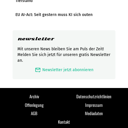
Tiefstand
EU AI-Act: Seit gestern muss KI sich outen
newsletter
Mit unseren News bleiben Sie am Puls der Zeit!
Melden Sie sich jetzt für unseren gratis Newsletter
an.
mark_email_read
Newsletter jetzt abonnieren
Archiv
Datenschutzrichtlinien
Offenlegung
Impressum
AGB
Mediadaten
Kontakt