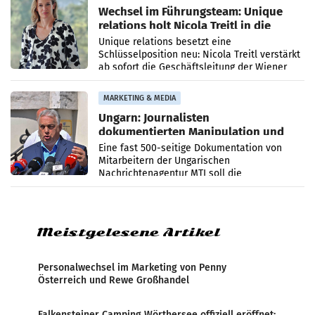
Wechsel im Führungsteam: Unique
relations holt Nicola Treitl in die
Geschäftsleitung
Unique relations besetzt eine
Schlüsselposition neu: Nicola Treitl verstärkt
ab sofort die Geschäftsleitung der Wiener
PR-Agentur an der Seite von Josef Kalina und
Anna Kalina-Mahr.
MARKETING & MEDIA
Ungarn: Journalisten
dokumentierten Manipulation und
Zensur
Eine fast 500-seitige Dokumentation von
Mitarbeitern der Ungarischen
Nachrichtenagentur MTI soll die
systematische Nachrichten-Manipulation und
Zensur bei der Agentur während der Zeit
Meistgelesene Artikel
Personalwechsel im Marketing von Penny
Österreich und Rewe Großhandel
Falkensteiner Camping Wörthersee offiziell eröffnet: