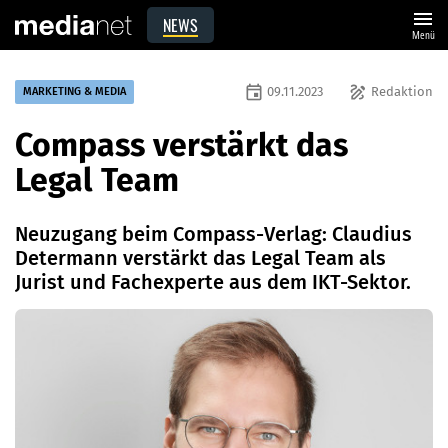
menu
NEWS
Menü
event
draw
09.11.2023
Redaktion
MARKETING & MEDIA
Compass verstärkt das
Legal Team
Neuzugang beim Compass-Verlag: Claudius
Determann verstärkt das Legal Team als
Jurist und Fachexperte aus dem IKT-Sektor.