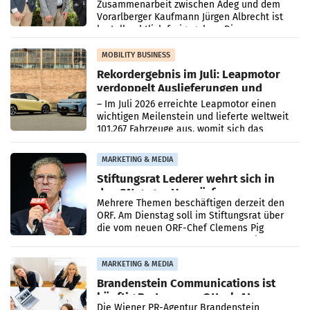
Zusammenarbeit zwischen Adeg und dem
Vorarlberger Kaufmann Jürgen Albrecht ist
kartellrechtlich freigegeben: Die
Bundeswettbewerbsbehörde und der
Bundeskartellanwalt
MOBILITY BUSINESS
Rekordergebnis im Juli: Leapmotor
verdoppelt Auslieferungen und
überschreitet die 100.000er-Marke
– Im Juli 2026 erreichte Leapmotor einen
wichtigen Meilenstein und lieferte weltweit
101.267 Fahrzeuge aus, womit sich das
Ergebnis gegenüber Juli 2025 mehr als
verdoppelte (+102
MARKETING & MEDIA
Stiftungsrat Lederer wehrt sich in
den SN gegen Vorwürfe
Mehrere Themen beschäftigen derzeit den
ORF. Am Dienstag soll im Stiftungsrat über
die vom neuen ORF-Chef Clemens Pig
vorgeschlagenen Besetzungen für die
Direktionen abgestimmt werden.
MARKETING & MEDIA
Brandenstein Communications ist
künftig Partner von OtterlyAI
Die Wiener PR-Agentur Brandenstein