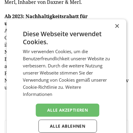
Merl, Inhaber von Daxner & Merl.
Ab 2023: Nachhaltigkeitsrabatt für
umweltfreundliche Werbekundinnen und Kunden
×
Ab 1. Jänner 2023 wird die Post zudem all jene
Diese Webseite verwendet
Geschäftskundinnen und Kunden belohnen, die bei
Cookies.
ihren Flugblättern auch mit diversen Umwelt- und
Wir verwenden Cookies, um die
Nachhaltigkeitszertifikaten wie EU-Ecolabel, Blauer
Benutzerfreundlichkeit unserer Website zu
Engel oder das Österreichische Umweltzeichen
verbessern. Durch die weitere Nutzung
ausgestattet sind. Diese Unternehmen erhalten bei
unserer Webseite stimmen Sie der
Flugblättern im „Das Kuvert“ ab nächstem Jahr einen
Verwendung von Cookies gemäß unserer
Nachhaltigkeitsrabatt. Damit unterstützt die Post aktiv
Cookie-Richtlinie zu.
Weitere
umweltfreundliches Werben. (red)
Informationen
ALLE AKZEPTIEREN
ALLE ABLEHNEN
BEWERTEN SIE DIESEN ARTIKEL