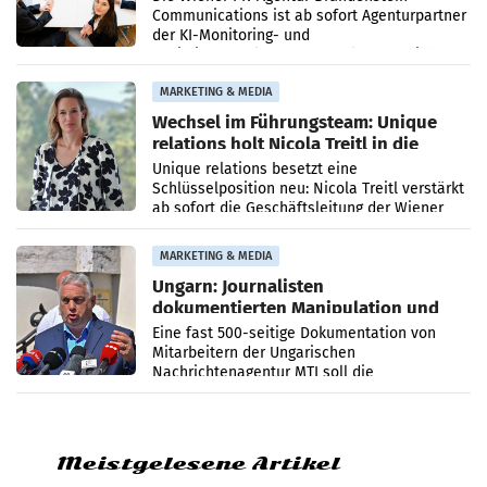
Communications ist ab sofort Agenturpartner
der KI-Monitoring- und
Optimierungsplattform OtterlyAI. Damit baut
die Agentur ihr Leistungsportfolio
MARKETING & MEDIA
Wechsel im Führungsteam: Unique
relations holt Nicola Treitl in die
Geschäftsleitung
Unique relations besetzt eine
Schlüsselposition neu: Nicola Treitl verstärkt
ab sofort die Geschäftsleitung der Wiener
PR-Agentur an der Seite von Josef Kalina und
Anna Kalina-Mahr.
MARKETING & MEDIA
Ungarn: Journalisten
dokumentierten Manipulation und
Zensur
Eine fast 500-seitige Dokumentation von
Mitarbeitern der Ungarischen
Nachrichtenagentur MTI soll die
systematische Nachrichten-Manipulation und
Zensur bei der Agentur während der Zeit
Meistgelesene Artikel