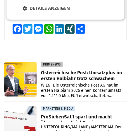
DETAILS ANZEIGEN
Facebook
Twitter
Messenger
WhatsApp
LinkedIn
XING
Teilen
PRIMENEWS
Österreichische Post: Umsatzplus im
ersten Halbjahr trotz schwachem
Briefgeschäft
WIEN Die Österreichische Post AG hat im
ersten Halbjahr 2026 einen Konzernumsatz
von 1.544,0 Mio. EUR erwirtschaftet, was
einem Plus von 3,8 Prozent gegenüber dem
Vergleichszeitraum
MARKETING & MEDIA
ProSiebenSat.1 spart und macht
überraschend viel Gewinn
UNTERFÖHRING/MAILAND/AMSTERDAM. Der