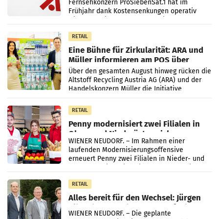
Fernsehkonzern ProSiebenSat.1 hat im
Frühjahr dank Kostensenkungen operativ
wieder Gewinn gemacht und die
Markterwartung deutlich übertroffen.
RETAIL
Eine Bühne für Zirkularität: ARA und
Müller informieren am POS über
Kreislauffähigkeit
Über den gesamten August hinweg rücken die
Altstoff Recycling Austria AG (ARA) und der
Handelskonzern Müller die Initiative
„Kreislauf-Helden“ in allen österreichischen
Müller-Filialen
RETAIL
Penny modernisiert zwei Filialen in
Ober- und Niederösterreich
WIENER NEUDORF. – Im Rahmen einer
laufenden Modernisierungsoffensive
erneuert Penny zwei Filialen in Nieder- und
Oberösterreich. Die beiden Standorte liegen
in Haag sowie im rund
RETAIL
Alles bereit für den Wechsel: Jürgen
Albrecht setzt ab 1.1.2027 auf Adeg
WIENER NEUDORF. – Die geplante