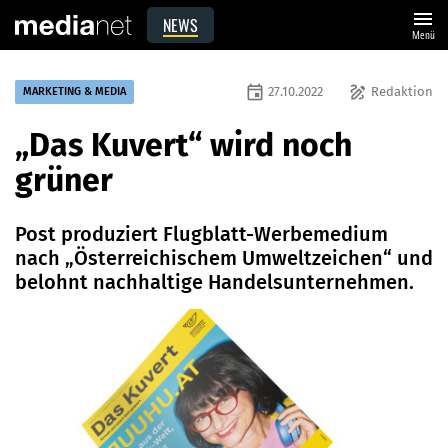
menu
NEWS
Menü
event
draw
27.10.2022
Redaktion
MARKETING & MEDIA
„Das Kuvert“ wird noch
grüner
Post produziert Flugblatt-Werbemedium
nach „Österreichischem Umweltzeichen“ und
belohnt nachhaltige Handelsunternehmen.