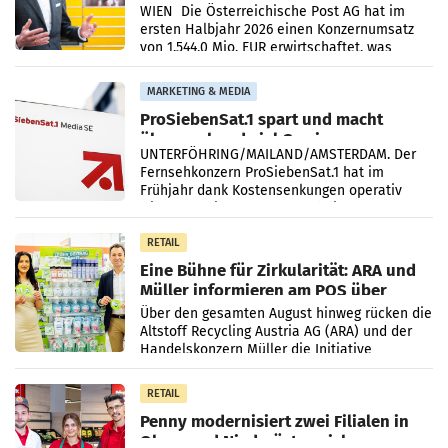
Briefgeschäft
WIEN Die Österreichische Post AG hat im
ersten Halbjahr 2026 einen Konzernumsatz
von 1.544,0 Mio. EUR erwirtschaftet, was
einem Plus von 3,8 Prozent gegenüber dem
Vergleichszeitraum
MARKETING & MEDIA
ProSiebenSat.1 spart und macht
überraschend viel Gewinn
UNTERFÖHRING/MAILAND/AMSTERDAM. Der
Fernsehkonzern ProSiebenSat.1 hat im
Frühjahr dank Kostensenkungen operativ
wieder Gewinn gemacht und die
Markterwartung deutlich übertroffen.
RETAIL
Eine Bühne für Zirkularität: ARA und
Müller informieren am POS über
Kreislauffähigkeit
Über den gesamten August hinweg rücken die
Altstoff Recycling Austria AG (ARA) und der
Handelskonzern Müller die Initiative
„Kreislauf-Helden“ in allen österreichischen
Müller-Filialen
RETAIL
Penny modernisiert zwei Filialen in
Ober- und Niederösterreich