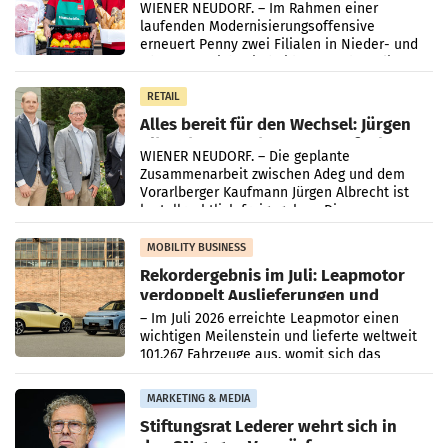
WIENER NEUDORF. – Im Rahmen einer
laufenden Modernisierungsoffensive
erneuert Penny zwei Filialen in Nieder- und
Oberösterreich. Die beiden Standorte liegen
in Haag sowie im rund
RETAIL
Alles bereit für den Wechsel: Jürgen
Albrecht setzt ab 1.1.2027 auf Adeg
WIENER NEUDORF. – Die geplante
Zusammenarbeit zwischen Adeg und dem
Vorarlberger Kaufmann Jürgen Albrecht ist
kartellrechtlich freigegeben: Die
Bundeswettbewerbsbehörde und der
Bundeskartellanwalt
MOBILITY BUSINESS
Rekordergebnis im Juli: Leapmotor
verdoppelt Auslieferungen und
überschreitet die 100.000er-Marke
– Im Juli 2026 erreichte Leapmotor einen
wichtigen Meilenstein und lieferte weltweit
101.267 Fahrzeuge aus, womit sich das
Ergebnis gegenüber Juli 2025 mehr als
verdoppelte (+102
MARKETING & MEDIA
Stiftungsrat Lederer wehrt sich in
den SN gegen Vorwürfe