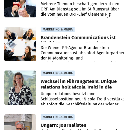
Mehrere Themen beschäftigen derzeit den
ORF. Am Dienstag soll im Stiftungsrat über
die vom neuen ORF-Chef Clemens Pig
vorgeschlagenen Besetzungen für die
Direktionen abgestimmt werden.
MARKETING & MEDIA
Brandenstein Communications ist
künftig Partner von OtterlyAI
Die Wiener PR-Agentur Brandenstein
Communications ist ab sofort Agenturpartner
der KI-Monitoring- und
Optimierungsplattform OtterlyAI. Damit baut
die Agentur ihr Leistungsportfolio
MARKETING & MEDIA
Wechsel im Führungsteam: Unique
relations holt Nicola Treitl in die
Geschäftsleitung
Unique relations besetzt eine
Schlüsselposition neu: Nicola Treitl verstärkt
ab sofort die Geschäftsleitung der Wiener
PR-Agentur an der Seite von Josef Kalina und
Anna Kalina-Mahr.
MARKETING & MEDIA
Ungarn: Journalisten