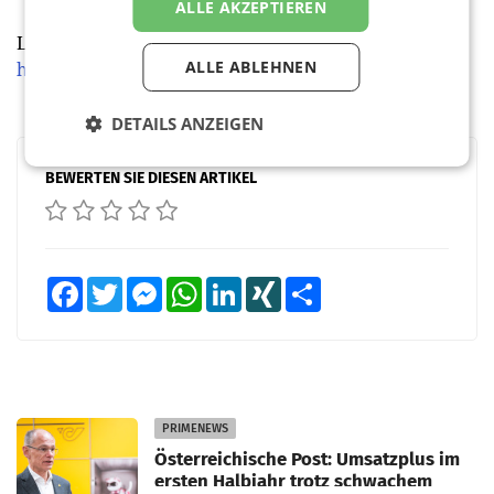
ALLE AKZEPTIEREN
Lehrgang Werbung und Markenführung
ALLE ABLEHNEN
https://www.fhstp.ac.at/lwm
DETAILS ANZEIGEN
BEWERTEN SIE DIESEN ARTIKEL
Facebook
Twitter
Messenger
WhatsApp
LinkedIn
XING
Teilen
PRIMENEWS
Österreichische Post: Umsatzplus im
ersten Halbjahr trotz schwachem