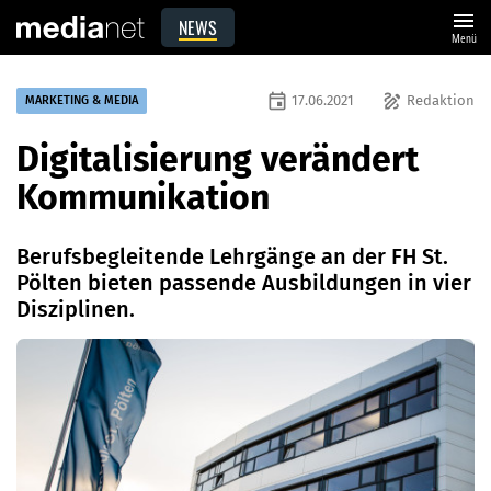
menu
NEWS
Menü
event
draw
17.06.2021
Redaktion
MARKETING & MEDIA
Digitalisierung verändert
Kommunikation
Berufsbegleitende Lehrgänge an der FH St.
Pölten bieten passende Ausbildungen in vier
Disziplinen.