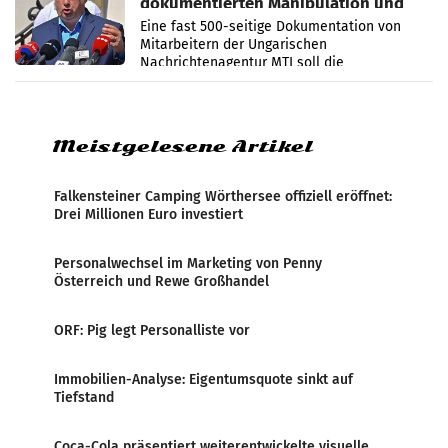
dokumentierten Manipulation und
Zensur
Eine fast 500-seitige Dokumentation von
Mitarbeitern der Ungarischen
Nachrichtenagentur MTI soll die
systematische Nachrichten-Manipulation und
Zensur bei der Agentur während der Zeit
Meistgelesene Artikel
Falkensteiner Camping Wörthersee offiziell eröffnet:
Drei Millionen Euro investiert
Personalwechsel im Marketing von Penny
Österreich und Rewe Großhandel
ORF: Pig legt Personalliste vor
Immobilien-Analyse: Eigentumsquote sinkt auf
Tiefstand
Coca-Cola präsentiert weiterentwickelte visuelle