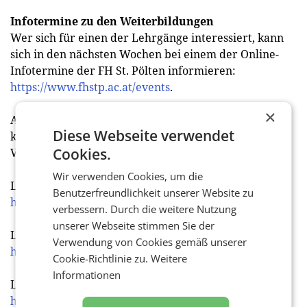
Infotermine zu den Weiterbildungen
Wer sich für einen der Lehrgänge interessiert, kann
sich in den nächsten Wochen bei einem der Online-
Infotermine der FH St. Pölten informieren:
https://www.fhstp.ac.at/events
.
×
Alle vier Lehrgängen finden geblockt statt. Damit
Diese Webseite verwendet
können die Teilnehmer gleichzeitig ihrer beruflichen
Cookies.
Vollzeitbeschäftigung nachgehen.
Wir verwenden Cookies, um die
Lehrgang Digital Marketing
Benutzerfreundlichkeit unserer Website zu
https://www.fhstp.ac.at/ldm
verbessern. Durch die weitere Nutzung
unserer Webseite stimmen Sie der
Lehrgang Eventmanagement
Verwendung von Cookies gemäß unserer
https://www.fhstp.ac.at/lem
Cookie-Richtlinie zu.
Weitere
Informationen
Lehrgang PR & Kommunikationsmanagement
https://www.fhstp.ac.at/lpr