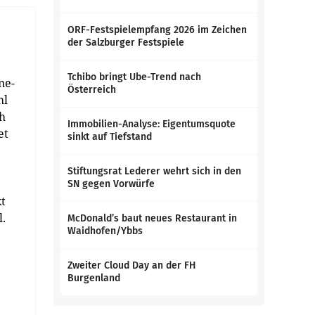
ORF-Festspielempfang 2026 im Zeichen
der Salzburger Festspiele
Tchibo bringt Ube-Trend nach
ne-
Österreich
hl
ch
Immobilien-Analyse: Eigentumsquote
et
sinkt auf Tiefstand
Stiftungsrat Lederer wehrt sich in den
SN gegen Vorwürfe
kt
l.
McDonald’s baut neues Restaurant in
Waidhofen/Ybbs
Zweiter Cloud Day an der FH
Burgenland