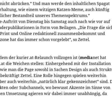
r nicht abrücken.” Und man werde den inhaltlichen Spagat
haltung, wie einem witzigen Katzen-Meme, auch künftig
entlicher Bestandteil unseres Themenspektrums.”
-Auftritt von Dienstag bis Samstag auch nach wie vor auf
onderpublikationen in Form von Beilagen. „Die Frage die sic
n Print und Online redaktionell zusammenbekommt und
rezone hat das immer schon vorgelebt”, so Zettel.
dem der kurier.at-Relaunch vollzogen ist (
media
net hat
.at die Weichen stellen: Einhergehend mit der Installation
wie man die Page sowohl in Sachen Design als auch Strukt
bekräftigt Zettel. Eine Rolle hingegen spielen weiterhin
er auch weiterhin „natürlich klar gekennzeichnet” sind. 
ten oder Subchannels, wo bewusst Akzente im Sinne von
llen Umsetzung agieren wir dabei immer unabhängig, da