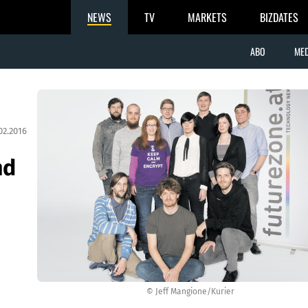
NEWS
TV
MARKETS
BIZDATES
ABO
MED
02.2016
nd
© Jeff Mangione/Kurier