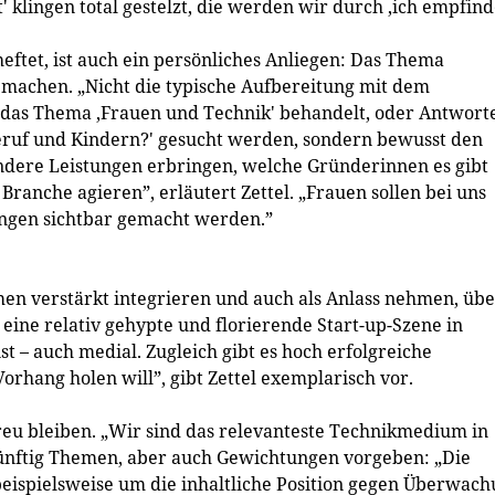
klingen total gestelzt, die werden wir durch ‚ich empfind
heftet, ist auch ein persönliches Anliegen: Das Thema
 machen. „Nicht die typische Aufbereitung mit dem
das Thema ‚Frauen und Technik' behandelt, oder Antwort
Beruf und Kindern?' gesucht werden, sondern bewusst den
ondere Leistungen erbringen, welche Gründerinnen es gibt
Branche agieren”, erläutert Zettel. „Frauen sollen bei uns
ungen sichtbar gemacht werden.”
n verstärkt integrieren und auch als Anlass nehmen, übe
 eine relativ gehypte und florierende Start-up-Szene in
st – auch medial. Zugleich gibt es hoch erfolgreiche
rhang holen will”, gibt Zettel exemplarisch vor.
treu bleiben. „Wir sind das relevanteste Technikmedium in
künftig Themen, aber auch Gewichtungen vorgeben: „Die
beispielsweise um die inhaltliche Position gegen Überwac