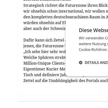
Strategisch richtet die Future­zone ihren Bl
wir ohnehin schon international, wir wollen m
den kompletten deutschsprachigen Raum in Ang
würden ohnehin auf EU-Ebene passieren und s
aber auch der Schweiz interessant, Neuvorst
Diese Webse
Wir verwenden Co
Dafür kann sich Zettel auch vorstellen, mit
weitere Nutzung 
jenen, die Futurezone-Themen bereits bedien
Cookie-Richtlinie
„Ich sehe hier sehr wohl Lücken, wo wir hine
Welche Sphären strebt Zettel in Sachen Wachst
DETAILS ANZ
Million-Unique Clients-Marke zu kommen und 
Eigentümer Kurier Medienhaus habe sie nicht
Tisch und definiere Jahresziele. „Es kommt ab
Zettel auf die Unabhängigkeit des Portals auc