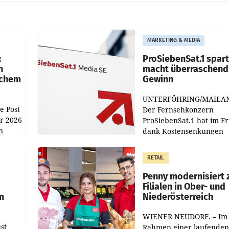
MARKETING & MEDIA
:
ProSiebenSat.1 spar
n
macht überraschend 
achem
Gewinn
UNTERFÖHRING/MAILA
e Post
Der Fernsehkonzern
hr 2026
ProSiebenSat.1 hat im F
n
dank Kostensenkungen
operativ wieder Gewinn
m Plus
gemacht und die
RETAIL
er
Markterwartung deutlic
übertroffen.
Penny modernisiert 
Filialen in Ober- und
m
Niederösterreich
WIENER NEUDORF. – Im
st
Rahmen einer laufenden