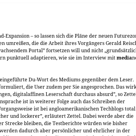
Expansion – so lassen sich die Pläne der neuen Future­zo
en umreißen, die die Arbeit ihres Vorgängers ­Gerald Reisc
 wachsendem Portal” fortsetzen will und nicht „grundsätzli
rn punktuell adaptieren, wie sie im Interview mit
media
n
d eingeführte Du-Wort des Mediums gegenüber dem Leser.
formuliert, die User zudem per Sie angesprochen. Das wir
en, digi­talaffinen Leserschaft durchaus absurd”, so Zette
nsprache ist in weiterer Folge auch das Schreiben der
 Vorgangsweise ist bei angloamerikanischen Techblogs total
icher und lockerer”, erläutert Zettel. Dabei werde aber die
er Strecke bleiben, die Test­berichte würden wie bisher
 werden dadurch aber persönlicher und ehrlicher in der