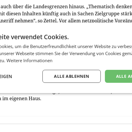
ick auch über die Landesgrenzen hinaus. „Thematisch denke
it diesen Inhalten künftig auch in Sachen Zielgruppe stär
riff nehmen”, so Zettel. Vor allem netz­politische Vorgän
eien damit automatisch auch für Leser aus Deutschland,
ellungen von Hardware oder Testberichte ebenso.
ite verwendet Cookies.
okies, um die Benutzerfreundlichkeit unserer Website zu verbes
 befreundeten Medienhäusern zu kooperieren – weniger mit
unserer Webseite stimmen Sie der Verwendung von Cookies gem
en, sondern welche, die dieses Segment noch nicht abdeck
 zu.
Weitere Informationen
in können.”
um und Zugriffe an? „Der Plan für heuer ist, in Richtung 
EIGEN
ALLE ABLEHNEN
ALLE A
diese zu knacken”, so die Chefredakteurin. Vorgaben vom
, man sitze aber sehr wohl jedes Jahr an einem gemeinsa
er keiner zu mir und sagt ‚das musst du machen'”, verweis
h im eigenen Haus.