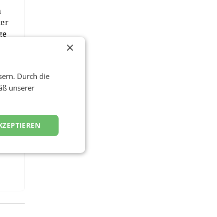
n
ker
ge
×
sern. Durch die
äß unserer
en.
1-
KZEPTIEREN
men
t