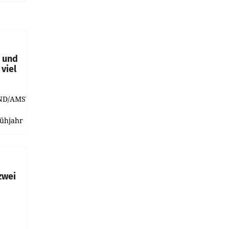
t und
viel
ND/AMSTERDAM.
rühjahr
h
zwei