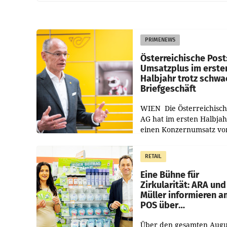
PRIMENEWS
Österreichische Post
Umsatzplus im erste
Halbjahr trotz schw
Briefgeschäft
WIEN Die Österreichisch
AG hat im ersten Halbja
einen Konzernumsatz vo
1.544,0 Mio. EUR
erwirtschaftet, was eine
RETAIL
von 3,8 Prozent gegenüb
dem Vergleichszeitraum
Eine Bühne für
Zirkularität: ARA und
Müller informieren a
POS über
Kreislauffähigkeit
Über den gesamten Augu