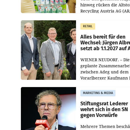
hinweg rücken die Altsto
Recycling Austria AG (AR
und der Handelskonzern
Müller die Initiative „Krei
RETAIL
Helden“ in allen
österreichischen Müller-F
Alles bereit für den
Wechsel: Jürgen Albr
setzt ab 1.1.2027 auf
WIENER NEUDORF. – Die
geplante Zusammenarbei
zwischen Adeg und dem
Vorarlberger Kaufmann 
Albrecht ist kartellrechtl
freigegeben: Die
MARKETING & MEDIA
Bundeswettbewerbsbeh
und der Bundeskartellan
Stiftungsrat Lederer
wehrt sich in den SN
gegen Vorwürfe
Mehrere Themen beschä