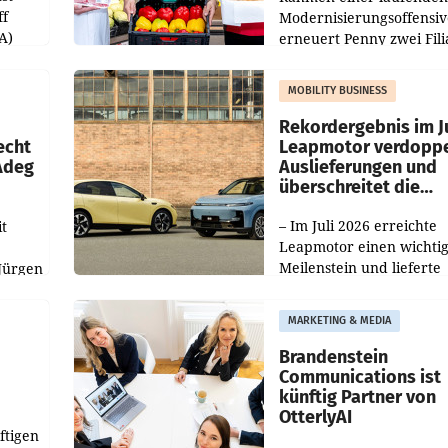
ff
Modernisierungsoffensiv
A)
erneuert Penny zwei Fili
Nieder- und Oberösterre
slauf-
Die beiden Standorte lie
MOBILITY BUSINESS
Haag sowie im rund
ilialen
Rekordergebnis im Ju
echt
Leapmotor verdoppe
 Adeg
Auslieferungen und
überschreitet die
100.000er-Marke
– Im Juli 2026 erreichte
t
Leapmotor einen wichti
Meilenstein und lieferte
Jürgen
weltweit 101.267 Fahrze
ich
aus, womit sich das Erge
MARKETING & MEDIA
gegenüber Juli 2025 meh
örde
verdoppelte (+102
walt
Brandenstein
Communications ist
künftig Partner von
OtterlyAI
ftigen