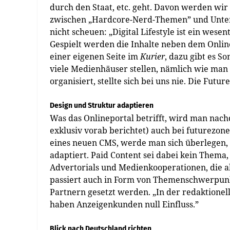
durch den Staat, etc. geht. Davon werden wi
zwischen „Hardcore-Nerd-Themen” und Unter
nicht scheuen: „Digital Lifestyle ist ein wes
Gespielt werden die Inhalte neben dem Online
einer eigenen Seite im
Kurier
, dazu gibt es S
viele Medienhäuser stellen, nämlich wie ma
organisiert, stellte sich bei uns nie. Die Futu
Design und Struktur adaptieren
Was das Onlineportal betrifft, wird man nach
exklusiv vorab berichtet) auch bei futurezone
eines neuen CMS, werde man sich überlegen, 
adaptiert. Paid Content sei dabei kein Thema, 
Advertorials und Medienkooperationen, die ab
passiert auch in Form von Themenschwerpunk
Partnern gesetzt werden. „In der redaktione
haben Anzeigenkunden null Einfluss.”
Blick nach Deutschland richten