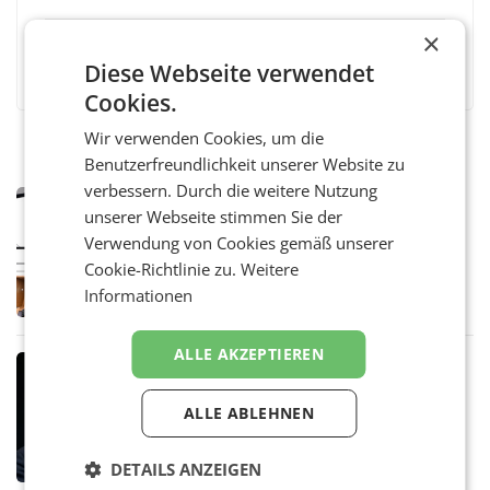
×
Facebook
Twitter
Messenger
WhatsApp
LinkedIn
XING
Teilen
Diese Webseite verwendet
Cookies.
Wir verwenden Cookies, um die
Benutzerfreundlichkeit unserer Website zu
verbessern. Durch die weitere Nutzung
MARKETING & MEDIA
unserer Webseite stimmen Sie der
Pilnacek-U-Ausschuss - Presserat
Verwendung von Cookies gemäß unserer
fordert sensible Berichterstattung
WIEN Der Presserat fordert Medienvertreter
Cookie-Richtlinie zu.
Weitere
dazu auf, im U-Ausschuss zu den
Informationen
Ermittlungen rund um das Ableben des Ex-
Sektionschefs im Justizministerium, Christian
Pilnacek, auf sensible
ALLE AKZEPTIEREN
MARKETING & MEDIA
Stiftungsrat Lederer wehrt sich in
ALLE ABLEHNEN
den SN gegen Vorwürfe
Mehrere Themen beschäftigen derzeit den
ORF. Am Dienstag soll im Stiftungsrat über
DETAILS ANZEIGEN
die vom neuen ORF-Chef Clemens Pig