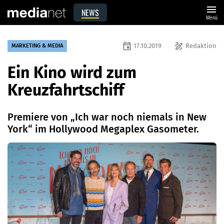
menu
NEWS
Menü
event
draw
17.10.2019
Redaktion
MARKETING & MEDIA
Ein Kino wird zum
Kreuzfahrtschiff
Premiere von „Ich war noch niemals in New
York“ im Hollywood Megaplex Gasometer.