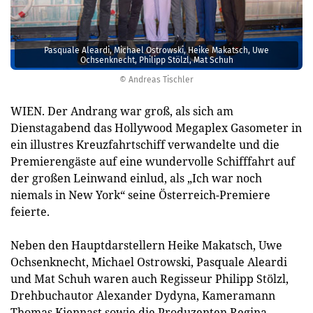
Pasquale Aleardi, Michael Ostrowski, Heike Makatsch, Uwe
Ochsenknecht, Philipp Stölzl, Mat Schuh
© Andreas Tischler
WIEN. Der Andrang war groß, als sich am
Dienstagabend das Hollywood Megaplex Gasometer in
ein illustres Kreuzfahrtschiff verwandelte und die
Premierengäste auf eine wundervolle Schifffahrt auf
der großen Leinwand einlud, als „Ich war noch
niemals in New York“ seine Österreich-Premiere
feierte.
Neben den Hauptdarstellern Heike Makatsch, Uwe
Ochsenknecht, Michael Ostrowski, Pasquale Aleardi
und Mat Schuh waren auch Regisseur Philipp Stölzl,
Drehbuchautor Alexander Dydyna, Kameramann
Thomas Kiennast sowie die Produzenten Regina