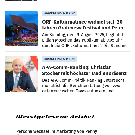
bestätigte gegenüber der APA entsprechende
Medienberichte.
MARKETING & MEDIA
ORF-Kulturmatinee widmet sich 20
Jahren Grafenegg Festival und Peter
Simonischek
Am Sonntag, dem 9. August 2026, begleitet
Lillian Moschen das Publikum ab 9.05 Uhr
durch die ORF-„Kulturmatinee“. Die Sendung
startet mit der Dokumentation „20 Jahre
Grafenegg
MARKETING & MEDIA
APA-Comm-Ranking: Christian
Stocker mit höchster Medienpräsenz
im Juli
Das APA-Comm-Politik-Ranking untersucht
monatlich die Berichterstattung von zwölf
österreichischen Tageszeitungen und
analysiert, welche Politikerinnen und
Politiker Österreichs die
Meistgelesene Artikel
Personalwechsel im Marketing von Penny