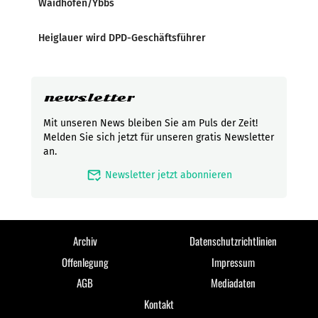
Waidhofen/Ybbs
Heiglauer wird DPD-Geschäftsführer
newsletter
Mit unseren News bleiben Sie am Puls der Zeit!
Melden Sie sich jetzt für unseren gratis Newsletter
an.
mark_email_read
Newsletter jetzt abonnieren
Archiv
Datenschutzrichtlinien
Offenlegung
Impressum
AGB
Mediadaten
Kontakt