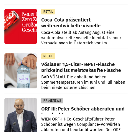
Markt. Das Produkt namens „Keep Cool“ ist zu
100 Prozent
RETAIL
Coca-Cola präsentiert
weiterentwickelte visuelle
Markenidentität
Coca-Cola stellt ab Anfang August eine
weiterentwickelte visuelle Identität seiner
Verpackungen in Österreich vor. Im
Mittelpunkt des Redesigns stehen zentrale
Gestaltungselemente
RETAIL
Vöslauer 1,5-Liter-rePET-Flasche
prickelnd ist meistgekaufte Flasche
Österreichs
BAD VÖSLAU. Die anhaltend hohen
Sommertemperaturen im Juni und Juli haben
beim niederösterreichischen
Getränkehersteller Vöslauer zu deutlichen
Absatzzuwächsen geführt. Während
PRIMENEWS
ORF III: Peter Schöber abberufen und
beurlaubt
WIEN ORF-III-Co-Geschäftsführer Peter
Schöber ist wegen Compliance-Vorwürfen
abberufen und beurlaubt worden. Der ORF