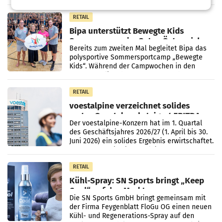
vorgeschlagenen Besetzungen für die
Direktionen abgestimmt werden.
RETAIL
Bipa unterstützt Bewegte Kids
Sommercamps im Osten Österreichs
Bereits zum zweiten Mal begleitet Bipa das
polysportive Sommersportcamp „Bewegte
Kids“. Während der Campwochen in den
Monaten Juli und August versorgt das
Unternehmen Kinder sowie
RETAIL
voestalpine verzeichnet solides
erstes Quartal und steigert EBITDA
Der voestalpine-Konzern hat im 1. Quartal
des Geschäftsjahres 2026/27 (1. April bis 30.
Juni 2026) ein solides Ergebnis erwirtschaftet.
Der Umsatz stieg im Vergleich zur
Vorjahresperiode
RETAIL
Kühl-Spray: SN Sports bringt „Keep
Cool“ auf den Markt
Die SN Sports GmbH bringt gemeinsam mit
der Firma Feygenblatt FloGu OG einen neuen
Kühl- und Regenerations-Spray auf den