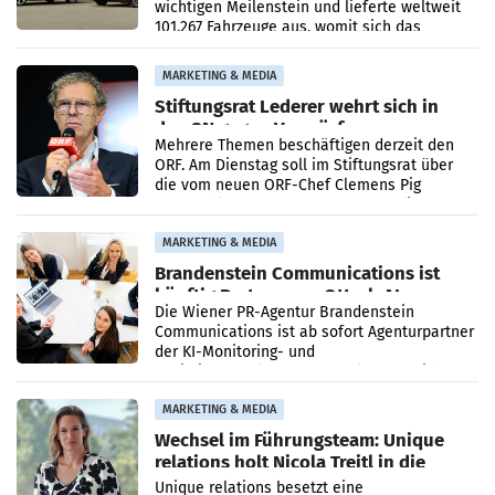
wichtigen Meilenstein und lieferte weltweit
101.267 Fahrzeuge aus, womit sich das
Ergebnis gegenüber Juli 2025 mehr als
verdoppelte (+102
MARKETING & MEDIA
Stiftungsrat Lederer wehrt sich in
den SN gegen Vorwürfe
Mehrere Themen beschäftigen derzeit den
ORF. Am Dienstag soll im Stiftungsrat über
die vom neuen ORF-Chef Clemens Pig
vorgeschlagenen Besetzungen für die
Direktionen abgestimmt werden.
MARKETING & MEDIA
Brandenstein Communications ist
künftig Partner von OtterlyAI
Die Wiener PR-Agentur Brandenstein
Communications ist ab sofort Agenturpartner
der KI-Monitoring- und
Optimierungsplattform OtterlyAI. Damit baut
die Agentur ihr Leistungsportfolio
MARKETING & MEDIA
Wechsel im Führungsteam: Unique
relations holt Nicola Treitl in die
Geschäftsleitung
Unique relations besetzt eine