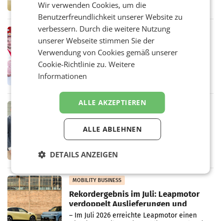
Altstoff Recycling Austria AG (ARA) und der
Wir verwenden Cookies, um die
Handelskonzern Müller die Initiative
Benutzerfreundlichkeit unserer Website zu
„Kreislauf-Helden“ in allen österreichischen
Müller-Filialen
verbessern. Durch die weitere Nutzung
RETAIL
unserer Webseite stimmen Sie der
Penny modernisiert zwei Filialen in
Verwendung von Cookies gemäß unserer
Ober- und Niederösterreich
WIENER NEUDORF. – Im Rahmen einer
Cookie-Richtlinie zu.
Weitere
laufenden Modernisierungsoffensive
Informationen
erneuert Penny zwei Filialen in Nieder- und
Oberösterreich. Die beiden Standorte liegen
in Haag sowie im rund
ALLE AKZEPTIEREN
RETAIL
Alles bereit für den Wechsel: Jürgen
Albrecht setzt ab 1.1.2027 auf Adeg
ALLE ABLEHNEN
WIENER NEUDORF. – Die geplante
Zusammenarbeit zwischen Adeg und dem
Vorarlberger Kaufmann Jürgen Albrecht ist
DETAILS ANZEIGEN
kartellrechtlich freigegeben: Die
Bundeswettbewerbsbehörde und der
Bundeskartellanwalt
MOBILITY BUSINESS
Rekordergebnis im Juli: Leapmotor
verdoppelt Auslieferungen und
überschreitet die 100.000er-Marke
– Im Juli 2026 erreichte Leapmotor einen