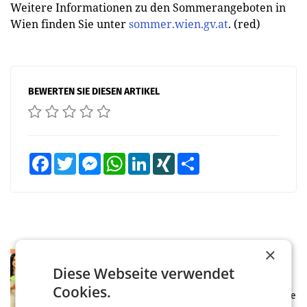
Weitere Informationen zu den Sommerangeboten in
Wien finden Sie unter
sommer.wien.gv.at
. (red)
BEWERTEN SIE DIESEN ARTIKEL
Facebook
Twitter
Messenger
WhatsApp
LinkedIn
XING
Teilen
RETAIL
×
Eine Bühne für Zirkularität: ARA und
Diese Webseite verwendet
Müller informieren am POS über
Cookies.
Kreislauffähigkeit
Über den gesamten August hinweg rücken die