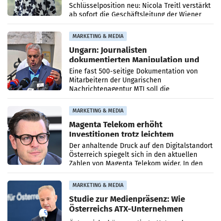
Schlüsselposition neu: Nicola Treitl verstärkt
ab sofort die Geschäftsleitung der Wiener
PR-Agentur an der Seite von Josef Kalina und
Anna Kalina-Mahr.
MARKETING & MEDIA
Ungarn: Journalisten
dokumentierten Manipulation und
Zensur
Eine fast 500-seitige Dokumentation von
Mitarbeitern der Ungarischen
Nachrichtenagentur MTI soll die
systematische Nachrichten-Manipulation und
Zensur bei der Agentur während der Zeit
MARKETING & MEDIA
Magenta Telekom erhöht
Investitionen trotz leichtem
Umsatzrückgang
Der anhaltende Druck auf den Digitalstandort
Österreich spiegelt sich in den aktuellen
Zahlen von Magenta Telekom wider. In den
ersten sechs Monaten des laufenden Jahres
verzeichnete
MARKETING & MEDIA
Studie zur Medienpräsenz: Wie
Österreichs ATX-Unternehmen
international wahrgenommen