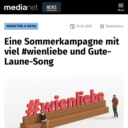
menu
NEWS
Menü
event
draw
15.07.2021
Redaktion
MARKETING & MEDIA
Eine Sommerkampagne mit
viel #wienliebe und Gute-
Laune-Song