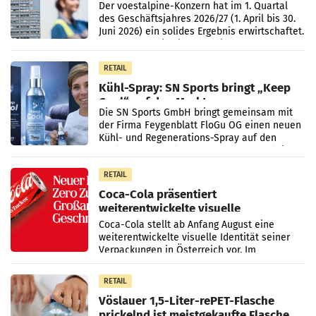
Der voestalpine-Konzern hat im 1. Quartal
des Geschäftsjahres 2026/27 (1. April bis 30.
Juni 2026) ein solides Ergebnis erwirtschaftet.
Der Umsatz stieg im Vergleich zur
Vorjahresperiode
RETAIL
Kühl-Spray: SN Sports bringt „Keep
Cool“ auf den Markt
Die SN Sports GmbH bringt gemeinsam mit
der Firma Feygenblatt FloGu OG einen neuen
Kühl- und Regenerations-Spray auf den
Markt. Das Produkt namens „Keep Cool“ ist zu
100 Prozent
RETAIL
Coca-Cola präsentiert
weiterentwickelte visuelle
Markenidentität
Coca-Cola stellt ab Anfang August eine
weiterentwickelte visuelle Identität seiner
Verpackungen in Österreich vor. Im
Mittelpunkt des Redesigns stehen zentrale
Gestaltungselemente
RETAIL
Vöslauer 1,5-Liter-rePET-Flasche
prickelnd ist meistgekaufte Flasche