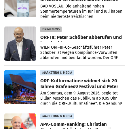
Österreichs
BAD VÖSLAU. Die anhaltend hohen
Sommertemperaturen im Juni und Juli haben
beim niederösterreichischen
Getränkehersteller Vöslauer zu deutlichen
Absatzzuwächsen geführt. Während
PRIMENEWS
ORF III: Peter Schöber abberufen und
beurlaubt
WIEN ORF-III-Co-Geschäftsführer Peter
Schöber ist wegen Compliance-Vorwürfen
abberufen und beurlaubt worden. Der ORF
bestätigte gegenüber der APA entsprechende
Medienberichte.
MARKETING & MEDIA
ORF-Kulturmatinee widmet sich 20
Jahren Grafenegg Festival und Peter
Simonischek
Am Sonntag, dem 9. August 2026, begleitet
Lillian Moschen das Publikum ab 9.05 Uhr
durch die ORF-„Kulturmatinee“. Die Sendung
startet mit der Dokumentation „20 Jahre
Grafenegg
MARKETING & MEDIA
APA-Comm-Ranking: Christian