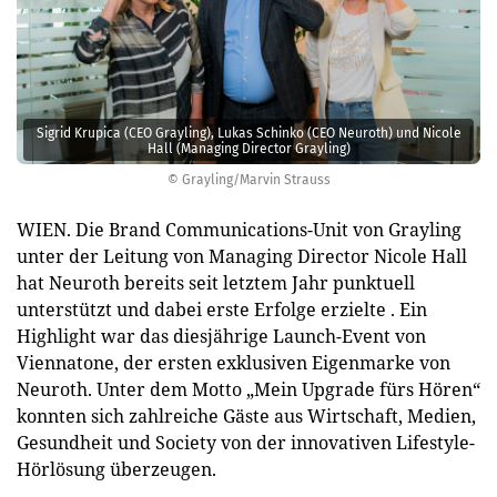
Sigrid Krupica (CEO Grayling), Lukas Schinko (CEO Neuroth) und Nicole
Hall (Managing Director Grayling)
© Grayling/Marvin Strauss
WIEN. Die Brand Communications-Unit von Grayling
unter der Leitung von Managing Director Nicole Hall
hat Neuroth bereits seit letztem Jahr punktuell
unterstützt und dabei erste Erfolge erzielte . Ein
Highlight war das diesjährige Launch-Event von
Viennatone, der ersten exklusiven Eigenmarke von
Neuroth. Unter dem Motto „Mein Upgrade fürs Hören“
konnten sich zahlreiche Gäste aus Wirtschaft, Medien,
Gesundheit und Society von der innovativen Lifestyle-
Hörlösung überzeugen.