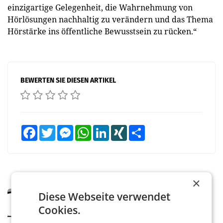
einzigartige Gelegenheit, die Wahrnehmung von
Hörlösungen nachhaltig zu verändern und das Thema
Hörstärke ins öffentliche Bewusstsein zu rücken.“
BEWERTEN SIE DIESEN ARTIKEL
Facebook
Twitter
Messenger
WhatsApp
LinkedIn
XING
Teilen
×
Diese Webseite verwendet
MARKETING & MEDIA
Pilnacek-U-Ausschuss - Presserat
Cookies.
fordert sensible Berichterstattung