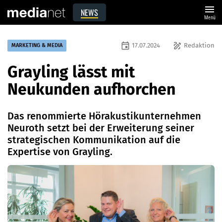
menu
NEWS
Menü
event
draw
17.07.2024
Redaktion
MARKETING & MEDIA
Grayling lässt mit
Neukunden aufhorchen
Das renommierte Hörakustikunternehmen
Neuroth setzt bei der Erweiterung seiner
strategischen Kommunikation auf die
Expertise von Grayling.