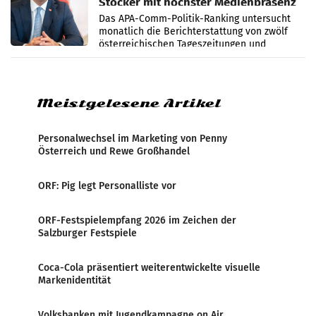
Stocker mit höchster Medienpräsenz
im Juli
Das APA-Comm-Politik-Ranking untersucht
monatlich die Berichterstattung von zwölf
österreichischen Tageszeitungen und
analysiert, welche Politikerinnen und
Politiker Österreichs die
Meistgelesene Artikel
Personalwechsel im Marketing von Penny
Österreich und Rewe Großhandel
ORF: Pig legt Personalliste vor
ORF-Festspielempfang 2026 im Zeichen der
Salzburger Festspiele
Coca-Cola präsentiert weiterentwickelte visuelle
Markenidentität
Volksbanken mit Jugendkampagne on Air